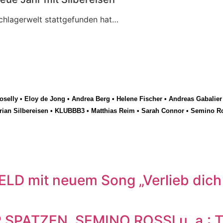
Schlagerwelt stattgefunden hat…
selly
•
Eloy de Jong
•
Andrea Berg
•
Helene Fischer
•
Andreas Gabalier
rian Silbereisen
•
KLUBBB3
•
Matthias Reim
•
Sarah Connor
•
Semino R
 mit neuem Song „Verlieb dich n
ATZEN, SEMINO ROSSI u. a.: To