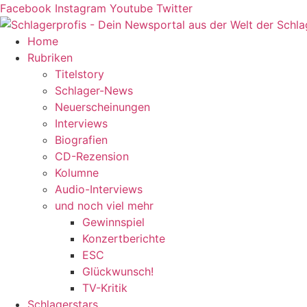
Zum
Facebook
Instagram
Youtube
Twitter
Inhalt
springen
Home
Rubriken
Titelstory
Schlager-News
Neuerscheinungen
Interviews
Biografien
CD-Rezension
Kolumne
Audio-Interviews
und noch viel mehr
Gewinnspiel
Konzertberichte
ESC
Glückwunsch!
TV-Kritik
Schlagerstars