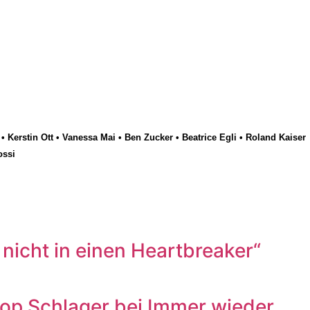
•
Kerstin Ott
•
Vanessa Mai
•
Ben Zucker
•
Beatrice Egli
•
Roland Kaiser
ossi
icht in einen Heartbreaker“
p Schlager bei Immer wieder