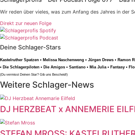
Wir reden über vieles, was zum Anfang des Jahres in der 
Direkt zur neuen Folge
Deine Schlager-Stars
Kastelruther Spatzen
•
Melissa Naschenweng
•
Jürgen Drews
•
Ramon Ro
•
Die Schlagerpiloten
•
Die Amigos
•
Santiano
•
Mia Julia
•
Fantasy
•
Flo
(Du vermisst Deinen Star? Gib uns
Bescheid
!)
Weitere Schlager-News
DJ HERZBEAT x ANNEMERIE EILFELD
STEFAN MROSS: KASTELRUTHER SP