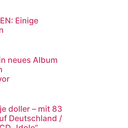
N: Einige
n
ein neues Album
n
vor
e doller – mit 83
uf Deutschland /
CD „Idole“