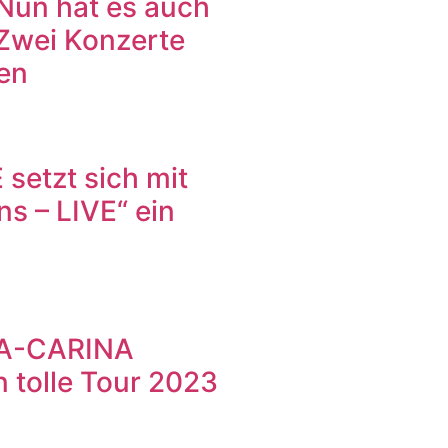
Nun hat es auch
 Zwei Konzerte
en
tzt sich mit
s – LIVE“ ein
A-CARINA
tolle Tour 2023