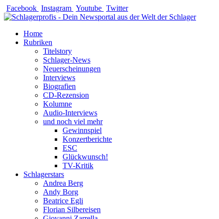
Zum
Facebook
Instagram
Youtube
Twitter
Inhalt
springen
Home
Rubriken
Titelstory
Schlager-News
Neuerscheinungen
Interviews
Biografien
CD-Rezension
Kolumne
Audio-Interviews
und noch viel mehr
Gewinnspiel
Konzertberichte
ESC
Glückwunsch!
TV-Kritik
Schlagerstars
Andrea Berg
Andy Borg
Beatrice Egli
Florian Silbereisen
Giovanni Zarrella