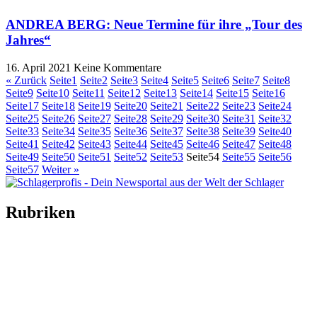
ANDREA BERG: Neue Termine für ihre „Tour des
Jahres“
16. April 2021
Keine Kommentare
« Zurück
Seite
1
Seite
2
Seite
3
Seite
4
Seite
5
Seite
6
Seite
7
Seite
8
Seite
9
Seite
10
Seite
11
Seite
12
Seite
13
Seite
14
Seite
15
Seite
16
Seite
17
Seite
18
Seite
19
Seite
20
Seite
21
Seite
22
Seite
23
Seite
24
Seite
25
Seite
26
Seite
27
Seite
28
Seite
29
Seite
30
Seite
31
Seite
32
Seite
33
Seite
34
Seite
35
Seite
36
Seite
37
Seite
38
Seite
39
Seite
40
Seite
41
Seite
42
Seite
43
Seite
44
Seite
45
Seite
46
Seite
47
Seite
48
Seite
49
Seite
50
Seite
51
Seite
52
Seite
53
Seite
54
Seite
55
Seite
56
Seite
57
Weiter »
Rubriken
Titelstory
SchlagerNews
Neuerscheinungen
Interviews
Biographien
CD-Rezension