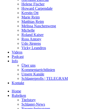
Helene Fischer
Howard Carpendale
Kerstin Ott
Marie Reim
Matthias Reim
Melissa Naschenweng
Michelle
Roland Kaiser
Ross Antony
Udo Jürgens
Vicky Leandros
Videos
Podcast
Info
Über uns
Kommentarrichtlinien
Unsere Kanäle
Schlagerprofis | TELEGRAM
Kontakt
Home
Rubriken
Titelstory
Schlager-News
Neuerscheinungen