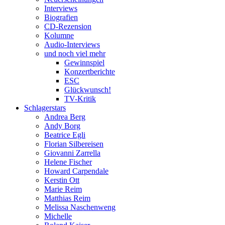
Interviews
Biografien
CD-Rezension
Kolumne
Audio-Interviews
und noch viel mehr
Gewinnspiel
Konzertberichte
ESC
Glückwunsch!
TV-Kritik
Schlagerstars
Andrea Berg
Andy Borg
Beatrice Egli
Florian Silbereisen
Giovanni Zarrella
Helene Fischer
Howard Carpendale
Kerstin Ott
Marie Reim
Matthias Reim
Melissa Naschenweng
Michelle