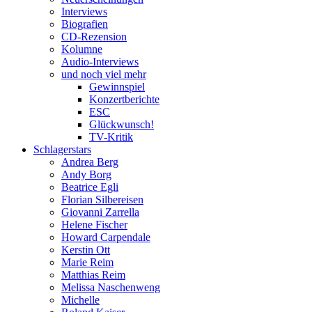
Interviews
Biografien
CD-Rezension
Kolumne
Audio-Interviews
und noch viel mehr
Gewinnspiel
Konzertberichte
ESC
Glückwunsch!
TV-Kritik
Schlagerstars
Andrea Berg
Andy Borg
Beatrice Egli
Florian Silbereisen
Giovanni Zarrella
Helene Fischer
Howard Carpendale
Kerstin Ott
Marie Reim
Matthias Reim
Melissa Naschenweng
Michelle