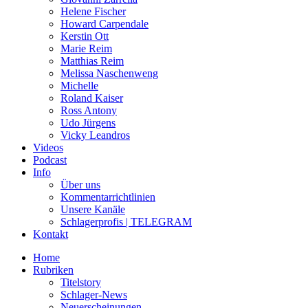
Helene Fischer
Howard Carpendale
Kerstin Ott
Marie Reim
Matthias Reim
Melissa Naschenweng
Michelle
Roland Kaiser
Ross Antony
Udo Jürgens
Vicky Leandros
Videos
Podcast
Info
Über uns
Kommentarrichtlinien
Unsere Kanäle
Schlagerprofis | TELEGRAM
Kontakt
Home
Rubriken
Titelstory
Schlager-News
Neuerscheinungen