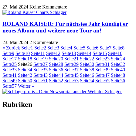
27. Mai 2024
Keine Kommentare
ROLAND KAISER: Für nächstes Jahr kündigt er
neues Album und weitere neue Tour an!
23. Mai 2024
2 Kommentare
« Zurück
Seite
1
Seite
2
Seite
3
Seite
4
Seite
5
Seite
6
Seite
7
Seite
8
Seite
9
Seite
10
Seite
11
Seite
12
Seite
13
Seite
14
Seite
15
Seite
16
Seite
17
Seite
18
Seite
19
Seite
20
Seite
21
Seite
22
Seite
23
Seite
24
Seite
25
Seite
26
Seite
27
Seite
28
Seite
29
Seite
30
Seite
31
Seite
32
Seite
33
Seite
34
Seite
35
Seite
36
Seite
37
Seite
38
Seite
39
Seite
40
Seite
41
Seite
42
Seite
43
Seite
44
Seite
45
Seite
46
Seite
47
Seite
48
Seite
49
Seite
50
Seite
51
Seite
52
Seite
53
Seite
54
Seite
55
Seite
56
Seite
57
Weiter »
Rubriken
Titelstory
SchlagerNews
Neuerscheinungen
Interviews