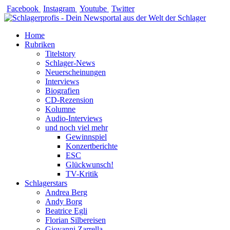
Zum
Facebook
Instagram
Youtube
Twitter
Inhalt
springen
Home
Rubriken
Titelstory
Schlager-News
Neuerscheinungen
Interviews
Biografien
CD-Rezension
Kolumne
Audio-Interviews
und noch viel mehr
Gewinnspiel
Konzertberichte
ESC
Glückwunsch!
TV-Kritik
Schlagerstars
Andrea Berg
Andy Borg
Beatrice Egli
Florian Silbereisen
Giovanni Zarrella