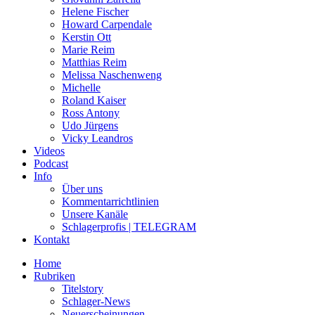
Helene Fischer
Howard Carpendale
Kerstin Ott
Marie Reim
Matthias Reim
Melissa Naschenweng
Michelle
Roland Kaiser
Ross Antony
Udo Jürgens
Vicky Leandros
Videos
Podcast
Info
Über uns
Kommentarrichtlinien
Unsere Kanäle
Schlagerprofis | TELEGRAM
Kontakt
Home
Rubriken
Titelstory
Schlager-News
Neuerscheinungen