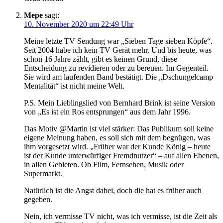
Mepe
sagt:
10. November 2020 um 22:49 Uhr
Meine letzte TV Sendung war „Sieben Tage sieben Köpfe“.
Seit 2004 habe ich kein TV Gerät mehr. Und bis heute, was
schon 16 Jahre zählt, gibt es keinen Grund, diese
Entscheidung zu revidieren oder zu bereuen. Im Gegenteil.
Sie wird am laufenden Band bestätigt. Die „Dschungelcamp
Mentalität“ ist nicht meine Welt.
P.S. Mein Lieblingslied von Bernhard Brink ist seine Version
von „Es ist ein Ros entsprungen“ aus dem Jahr 1996.
Das Motiv @Martin ist viel stärker: Das Publikum soll keine
eigene Meinung haben, es soll sich mit dem begnügen, was
ihm vorgesetzt wird. „Früher war der Kunde König – heute
ist der Kunde unterwürfiger Fremdnutzer“ – auf allen Ebenen,
in allen Gebieten. Ob Film, Fernsehen, Musik oder
Supermarkt.
Natürlich ist die Angst dabei, doch die hat es früher auch
gegeben.
Nein, ich vermisse TV nicht, was ich vermisse, ist die Zeit als