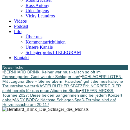
Roland Kaiser
Ross Antony
Udo Jürgens
Vicky Leandros
Videos
Podcast
Info
Über uns
Kommentarrichtlinien
Unsere Kanäle
Schlagerprofis | TELEGRAM
Kontakt
News-Ticker
•
BERNHARD BRINK: Keiner war musikalisch so oft im
Fernsehgarten Gast wie der Schlagertitan!
•
SCHLAGERPILOTEN:
Mit „Laguna Blue – Sterne überm Paradies“ geht die musikalische
Traumreise weiter
•
KASTELRUTHER SPATZEN: NORBERT RIER
steht bereits für das neue Album im Studio
•
STEFAN MROSS:
Tournee 2027: Diese beiden Sängerinnen sind bei jedem Konzert
dabei
•
ANDY BORG: Nächste Schlager-Spaß-Termine sind da!
Herzenssache am 20.11.!