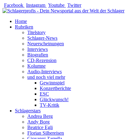
Zum
Facebook
Instagram
Youtube
Twitter
Inhalt
springen
Home
Rubriken
Titelstory
Schlager-News
Neuerscheinungen
Interviews
Biografien
CD-Rezension
Kolumne
Audio-Interviews
und noch viel mehr
Gewinnspiel
Konzertberichte
ESC
Glückwunsch!
TV-Kritik
Schlagerstars
Andrea Berg
Andy Borg
Beatrice Egli
Florian Silbereisen
Giovanni Zarrella