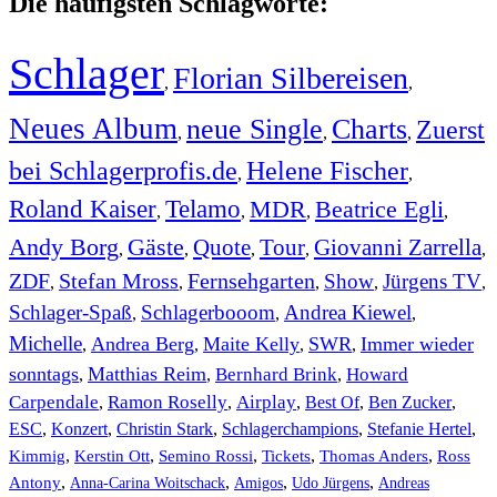
Die häufigsten Schlagworte:
Schlager
Florian Silbereisen
,
,
Neues Album
neue Single
Charts
Zuerst
,
,
,
bei Schlagerprofis.de
Helene Fischer
,
,
Roland Kaiser
Telamo
MDR
Beatrice Egli
,
,
,
,
Andy Borg
Gäste
Quote
Tour
Giovanni Zarrella
,
,
,
,
,
ZDF
Stefan Mross
Fernsehgarten
Show
Jürgens TV
,
,
,
,
,
Schlager-Spaß
Schlagerbooom
Andrea Kiewel
,
,
,
Michelle
Andrea Berg
Maite Kelly
SWR
Immer wieder
,
,
,
,
sonntags
Matthias Reim
Bernhard Brink
Howard
,
,
,
Carpendale
Ramon Roselly
Airplay
Best Of
Ben Zucker
,
,
,
,
,
ESC
,
Konzert
,
Christin Stark
,
Schlagerchampions
,
Stefanie Hertel
,
Kimmig
,
Kerstin Ott
,
,
,
,
Semino Rossi
Tickets
Thomas Anders
Ross
,
,
,
,
Antony
Anna-Carina Woitschack
Amigos
Udo Jürgens
Andreas