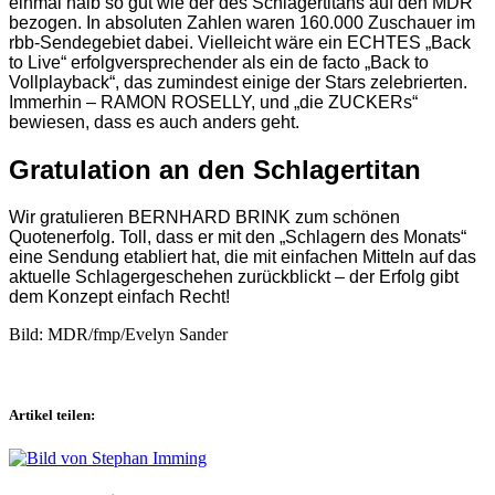
einmal halb so gut wie der des Schlagertitans auf den MDR
bezogen. In absoluten Zahlen waren 160.000 Zuschauer im
rbb-Sendegebiet dabei. Vielleicht wäre ein ECHTES „Back
to Live“ erfolgversprechender als ein de facto „Back to
Vollplayback“, das zumindest einige der Stars zelebrierten.
Immerhin – RAMON ROSELLY, und „die ZUCKERs“
bewiesen, dass es auch anders geht.
Gratulation an den Schlagertitan
Wir gratulieren BERNHARD BRINK zum schönen
Quotenerfolg. Toll, dass er mit den „Schlagern des Monats“
eine Sendung etabliert hat, die mit einfachen Mitteln auf das
aktuelle Schlagergeschehen zurückblickt – der Erfolg gibt
dem Konzept einfach Recht!
Bild: MDR/fmp/Evelyn Sander
Artikel teilen: