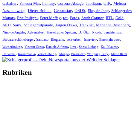
,
,
,
,
,
,
Gabalier
Vanessa Mai
Fantasy
Corona-Absage
Jubiläum
GfK
Melissa
,
,
,
,
,
Naschenweng
Dieter Bohlen
Geburtstag
DSDS
Eloy de Jong
Schlager des
,
,
,
,
,
,
,
,
Monats
Eric Philippi
Peter Maffay
tot
Fotos
Sarah Connor
RTL
Gold
,
,
,
,
,
,
ARD
Sony
Schlagerhitparade
Jürgen Drews
Tracklist
Marianne Rosenberg
,
,
,
,
,
,
Nino de Angelo
Adventsfest
Kastelruther Spatzen
DJ Ötzi
Nicole
Sendetermin
,
,
,
,
,
,
Barbara Schöneberger
Santiano
Biografie
verstorben
Interview
Einschaltquote
,
,
,
,
,
,
Wiederholung
Vincent Gross
Daniela Alfinito
Live
Sonia Liebing
Kai Pflaume
,
,
,
,
,
,
Universal
Kaisermania
Verschiebung
Absage
Pressetext
Wolfgang Petry
Marie Reim
Rubriken
Titelstory
SchlagerNews
Neuerscheinungen
Interviews
Biographien
CD-Rezension
Kolumne
Audio-Interviews
und mehr…