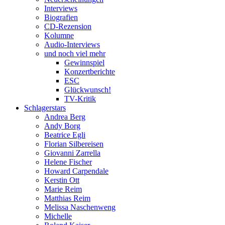
Interviews
Biografien
CD-Rezension
Kolumne
Audio-Interviews
und noch viel mehr
Gewinnspiel
Konzertberichte
ESC
Glückwunsch!
TV-Kritik
Schlagerstars
Andrea Berg
Andy Borg
Beatrice Egli
Florian Silbereisen
Giovanni Zarrella
Helene Fischer
Howard Carpendale
Kerstin Ott
Marie Reim
Matthias Reim
Melissa Naschenweng
Michelle