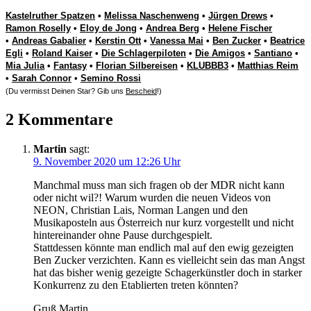
Kastelruther Spatzen
•
Melissa Naschenweng
•
Jürgen Drews
•
Ramon Roselly
•
Eloy de Jong
•
Andrea Berg
•
Helene Fischer
•
Andreas Gabalier
•
Kerstin Ott
•
Vanessa Mai
•
Ben Zucker
•
Beatrice
Egli
•
Roland Kaiser
•
Die Schlagerpiloten
•
Die Amigos
•
Santiano
•
Mia Julia
•
Fantasy
•
Florian Silbereisen
•
KLUBBB3
•
Matthias Reim
•
Sarah Connor
•
Semino Rossi
(Du vermisst Deinen Star? Gib uns
Bescheid
!)
2 Kommentare
Martin
sagt:
9. November 2020 um 12:26 Uhr
Manchmal muss man sich fragen ob der MDR nicht kann
oder nicht wil?! Warum wurden die neuen Videos von
NEON, Christian Lais, Norman Langen und den
Musikaposteln aus Österreich nur kurz vorgestellt und nicht
hintereinander ohne Pause durchgespielt.
Stattdessen könnte man endlich mal auf den ewig gezeigten
Ben Zucker verzichten. Kann es vielleicht sein das man Angst
hat das bisher wenig gezeigte Schagerkünstler doch in starker
Konkurrenz zu den Etablierten treten könnten?
Gruß Martin