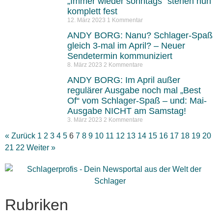
„Immer wieder sonntags“ stehen nun
komplett fest
12. März 2023
1 Kommentar
ANDY BORG: Nanu? Schlager-Spaß
gleich 3-mal im April? – Neuer
Sendetermin kommuniziert
8. März 2023
2 Kommentare
ANDY BORG: Im April außer
regulärer Ausgabe noch mal „Best
Of“ vom Schlager-Spaß – und: Mai-
Ausgabe NICHT am Samstag!
3. März 2023
2 Kommentare
« Zurück
1
2
3
4
5
6
7
8
9
10
11
12
13
14
15
16
17
18
19
20
21
22
Weiter »
Rubriken