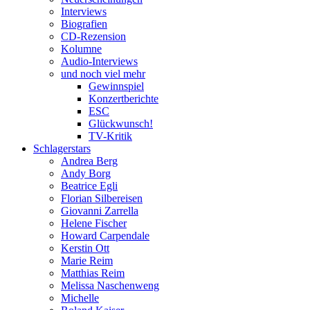
Interviews
Biografien
CD-Rezension
Kolumne
Audio-Interviews
und noch viel mehr
Gewinnspiel
Konzertberichte
ESC
Glückwunsch!
TV-Kritik
Schlagerstars
Andrea Berg
Andy Borg
Beatrice Egli
Florian Silbereisen
Giovanni Zarrella
Helene Fischer
Howard Carpendale
Kerstin Ott
Marie Reim
Matthias Reim
Melissa Naschenweng
Michelle