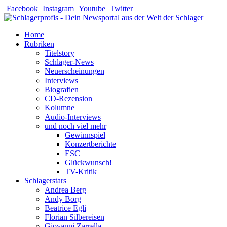
Zum
Facebook
Instagram
Youtube
Twitter
Inhalt
springen
Home
Rubriken
Titelstory
Schlager-News
Neuerscheinungen
Interviews
Biografien
CD-Rezension
Kolumne
Audio-Interviews
und noch viel mehr
Gewinnspiel
Konzertberichte
ESC
Glückwunsch!
TV-Kritik
Schlagerstars
Andrea Berg
Andy Borg
Beatrice Egli
Florian Silbereisen
Giovanni Zarrella