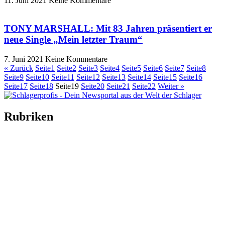
11. Juni 2021
Keine Kommentare
TONY MARSHALL: Mit 83 Jahren präsentiert er
neue Single „Mein letzter Traum“
7. Juni 2021
Keine Kommentare
« Zurück
Seite
1
Seite
2
Seite
3
Seite
4
Seite
5
Seite
6
Seite
7
Seite
8
Seite
9
Seite
10
Seite
11
Seite
12
Seite
13
Seite
14
Seite
15
Seite
16
Seite
17
Seite
18
Seite
19
Seite
20
Seite
21
Seite
22
Weiter »
Rubriken
Titelstory
SchlagerNews
Neuerscheinungen
Interviews
Biographien
CD-Rezension
Kolumne
Audio-Interviews
und mehr…