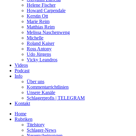
Helene Fischer
Howard Carpendale
Kerstin Ott
Marie Reim
Matthias Reim
Melissa Naschenweng
Michelle
Roland Kaiser
Ross Antony
Udo Jürgens
Vicky Leandros
Videos
Podcast
Info
Über uns
Kommentarrichtlinien
Unsere Kanäle
Schlagerprofis | TELEGRAM
Kontakt
Home
Rubriken
Titelstory
Schlager-News
Neuerscheinungen