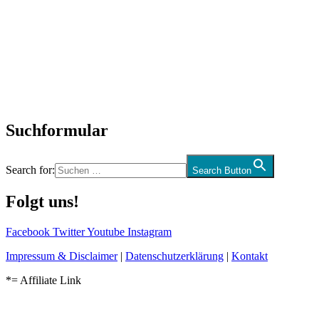
SchlagerNews
Neuerscheinungen
Interviews
Biographien
CD-Rezension
Kolumne
Audio-Interviews
und mehr…
Suchformular
Search for:
Search Button
Folgt uns!
Facebook
Twitter
Youtube
Instagram
Impressum & Disclaimer
|
Datenschutzerklärung
|
Kontakt
*= Affiliate Link