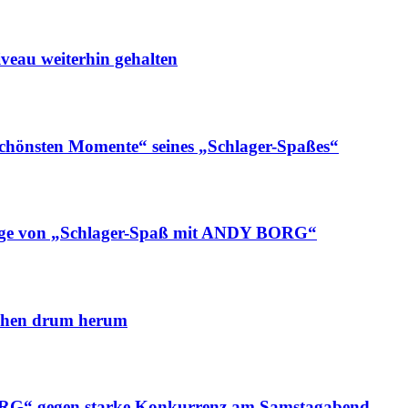
eau weiterhin gehalten
hönsten Momente“ seines „Schlager-Spaßes“
olge von „Schlager-Spaß mit ANDY BORG“
chen drum herum
G“ gegen starke Konkurrenz am Samstagabend