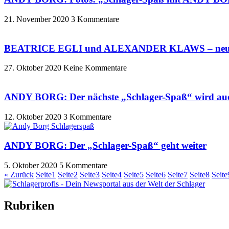
21. November 2020
3 Kommentare
BEATRICE EGLI und ALEXANDER KLAWS – neue
27. Oktober 2020
Keine Kommentare
ANDY BORG: Der nächste „Schlager-Spaß“ wird au
12. Oktober 2020
3 Kommentare
ANDY BORG: Der „Schlager-Spaß“ geht weiter
5. Oktober 2020
5 Kommentare
« Zurück
Seite
1
Seite
2
Seite
3
Seite
4
Seite
5
Seite
6
Seite
7
Seite
8
Seite
Rubriken
Titelstory