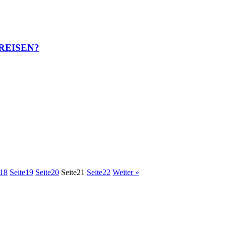
EREISEN?
18
Seite
19
Seite
20
Seite
21
Seite
22
Weiter »