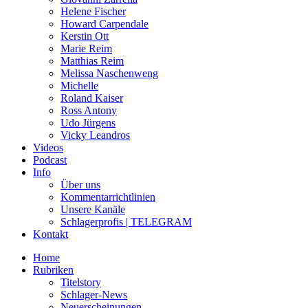
Helene Fischer
Howard Carpendale
Kerstin Ott
Marie Reim
Matthias Reim
Melissa Naschenweng
Michelle
Roland Kaiser
Ross Antony
Udo Jürgens
Vicky Leandros
Videos
Podcast
Info
Über uns
Kommentarrichtlinien
Unsere Kanäle
Schlagerprofis | TELEGRAM
Kontakt
Home
Rubriken
Titelstory
Schlager-News
Neuerscheinungen