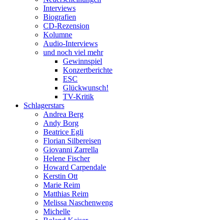
Interviews
Biografien
CD-Rezension
Kolumne
Audio-Interviews
und noch viel mehr
Gewinnspiel
Konzertberichte
ESC
Glückwunsch!
TV-Kritik
Schlagerstars
Andrea Berg
Andy Borg
Beatrice Egli
Florian Silbereisen
Giovanni Zarrella
Helene Fischer
Howard Carpendale
Kerstin Ott
Marie Reim
Matthias Reim
Melissa Naschenweng
Michelle