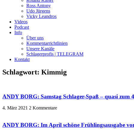
Roland Kaiser
Ross Antony
Udo Jürgens
Vicky Leandros
Videos
Podcast
Info
Über uns
Kommentarrichtlinien
Unsere Kanäle
Schlagerprofis | TELEGRAM
Kontakt
Schlagwort: Kimmig
ANDY BORG: Samstag Schlager-Spaß – quasi zum 40.
4. März 2021
2 Kommentare
ANDY BORG: Im April schöne Frühlingsausgabe vo