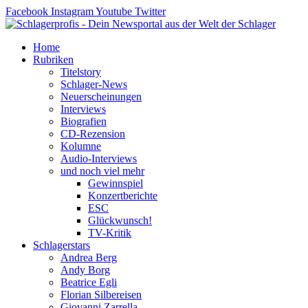
Zum
Facebook
Instagram
Youtube
Twitter
Inhalt
springen
Home
Rubriken
Titelstory
Schlager-News
Neuerscheinungen
Interviews
Biografien
CD-Rezension
Kolumne
Audio-Interviews
und noch viel mehr
Gewinnspiel
Konzertberichte
ESC
Glückwunsch!
TV-Kritik
Schlagerstars
Andrea Berg
Andy Borg
Beatrice Egli
Florian Silbereisen
Giovanni Zarrella