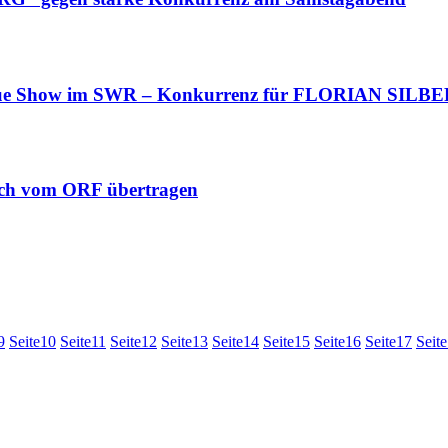
 Show im SWR – Konkurrenz für FLORIAN SILB
ch vom ORF übertragen
9
Seite
10
Seite
11
Seite
12
Seite
13
Seite
14
Seite
15
Seite
16
Seite
17
Seite