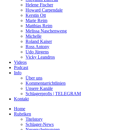
Helene Fischer
Howard Carpendale
Kerstin Ott
Marie Reim
Matthias Reim
Melissa Naschenweng
Michelle
Roland Kaiser
Ross Antony
Udo Jürgens
Vicky Leandros
Videos
Podcast
Info
Über uns
Kommentarrichtlinien
Unsere Kanäle
Schlagerprofis | TELEGRAM
Kontakt
Home
Rubriken
Titelstory
Schlager-News
Neuerscheinungen