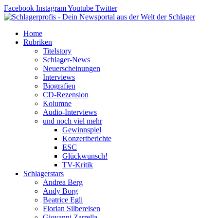
Zum
Facebook
Instagram
Youtube
Twitter
Inhalt
springen
Home
Rubriken
Titelstory
Schlager-News
Neuerscheinungen
Interviews
Biografien
CD-Rezension
Kolumne
Audio-Interviews
und noch viel mehr
Gewinnspiel
Konzertberichte
ESC
Glückwunsch!
TV-Kritik
Schlagerstars
Andrea Berg
Andy Borg
Beatrice Egli
Florian Silbereisen
Giovanni Zarrella