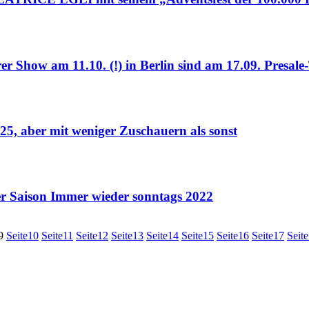
how am 11.10. (!) in Berlin sind am 17.09. Presale-T
, aber mit weniger Zuschauern als sonst
r Saison Immer wieder sonntags 2022
9
Seite
10
Seite
11
Seite
12
Seite
13
Seite
14
Seite
15
Seite
16
Seite
17
Seite