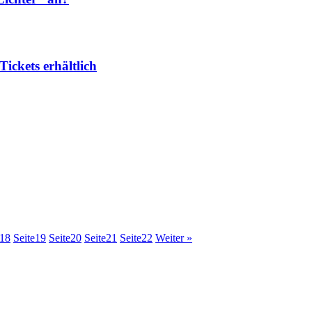
ickets erhältlich
18
Seite
19
Seite
20
Seite
21
Seite
22
Weiter »