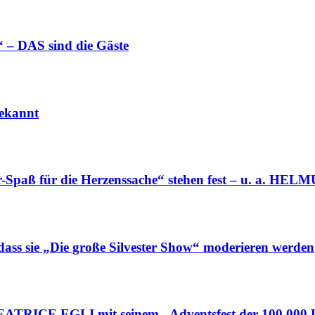
 – DAS sind die Gäste
ekannt
Spaß für die Herzenssache“ stehen fest – u. a. HE
 sie „Die große Silvester Show“ moderieren werden
ATRICE EGLI mit seinem „Adventsfest der 100.000 L