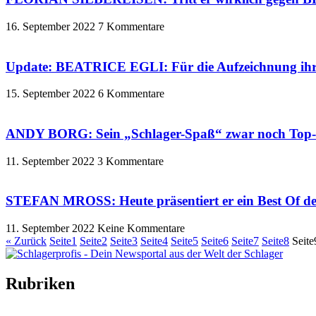
16. September 2022
7 Kommentare
Update: BEATRICE EGLI: Für die Aufzeichnung ihrer S
15. September 2022
6 Kommentare
ANDY BORG: Sein „Schlager-Spaß“ zwar noch Top-25
11. September 2022
3 Kommentare
STEFAN MROSS: Heute präsentiert er ein Best Of de
11. September 2022
Keine Kommentare
« Zurück
Seite
1
Seite
2
Seite
3
Seite
4
Seite
5
Seite
6
Seite
7
Seite
8
Seite
Rubriken
Titelstory