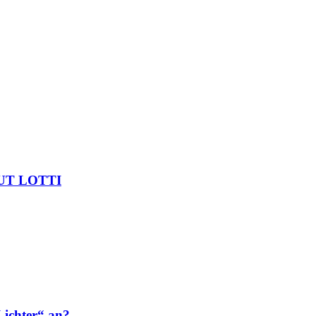
LMUT LOTTI
ichter“ an?