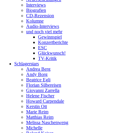
Interviews
Biografien
CD-Rezension
Kolumne
Audio-Interviews
und noch viel mehr
Gewinnspiel
Konzertberichte
ESC
Glückwunsch!
TV-Kritik
Schlagerstars
Andrea Berg
Andy Borg
Beatrice Egli
Florian Silbereisen
Giovanni Zarrella
Helene Fischer
Howard Carpendale
Kerstin Ott
Marie Reim
Matthias Reim
Melissa Naschenweng
Michelle