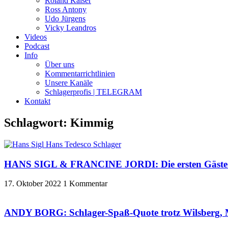
Roland Kaiser
Ross Antony
Udo Jürgens
Vicky Leandros
Videos
Podcast
Info
Über uns
Kommentarrichtlinien
Unsere Kanäle
Schlagerprofis | TELEGRAM
Kontakt
Schlagwort: Kimmig
HANS SIGL & FRANCINE JORDI: Die ersten Gäste de
17. Oktober 2022
1 Kommentar
ANDY BORG: Schlager-Spaß-Quote trotz Wilsberg, M