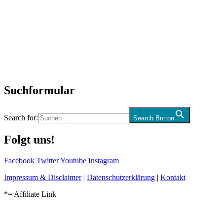
SchlagerNews
Neuerscheinungen
Interviews
Biographien
CD-Rezension
Kolumne
Audio-Interviews
und mehr…
Suchformular
Search for:
Search Button
Folgt uns!
Facebook
Twitter
Youtube
Instagram
Impressum & Disclaimer
|
Datenschutzerklärung
|
Kontakt
*= Affiliate Link