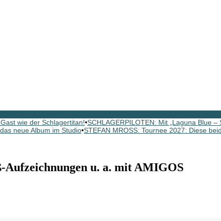
ast wie der Schlagertitan!
•
SCHLAGERPILOTEN: Mit „Laguna Blue – St
as neue Album im Studio
•
STEFAN MROSS: Tournee 2027: Diese beide
-Aufzeichnungen u. a. mit AMIGOS