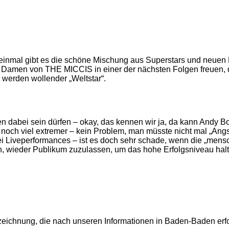
r einmal gibt es die schöne Mischung aus Superstars und neu
e Damen von THE MICCIS in einer der nächsten Folgen freuen, 
erden wollender „Weltstar“.
dabei sein dürfen – okay, das kennen wir ja, da kann Andy Bor
a noch viel extremer – kein Problem, man müsste nicht mal „Angs
bei Liveperformances – ist es doch sehr schade, wenn die „men
en, wieder Publikum zuzulassen, um das hohe Erfolgsniveau hal
chnung, die nach unseren Informationen in Baden-Baden erfo