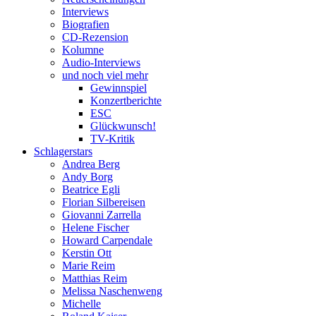
Interviews
Biografien
CD-Rezension
Kolumne
Audio-Interviews
und noch viel mehr
Gewinnspiel
Konzertberichte
ESC
Glückwunsch!
TV-Kritik
Schlagerstars
Andrea Berg
Andy Borg
Beatrice Egli
Florian Silbereisen
Giovanni Zarrella
Helene Fischer
Howard Carpendale
Kerstin Ott
Marie Reim
Matthias Reim
Melissa Naschenweng
Michelle