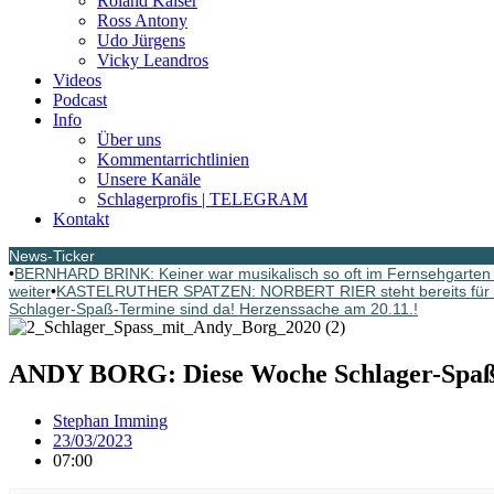
Roland Kaiser
Ross Antony
Udo Jürgens
Vicky Leandros
Videos
Podcast
Info
Über uns
Kommentarrichtlinien
Unsere Kanäle
Schlagerprofis | TELEGRAM
Kontakt
News-Ticker
•
BERNHARD BRINK: Keiner war musikalisch so oft im Fernsehgarten G
weiter
•
KASTELRUTHER SPATZEN: NORBERT RIER steht bereits für d
Schlager-Spaß-Termine sind da! Herzenssache am 20.11.!
ANDY BORG: Diese Woche Schlager-Spaß
Stephan Imming
23/03/2023
07:00