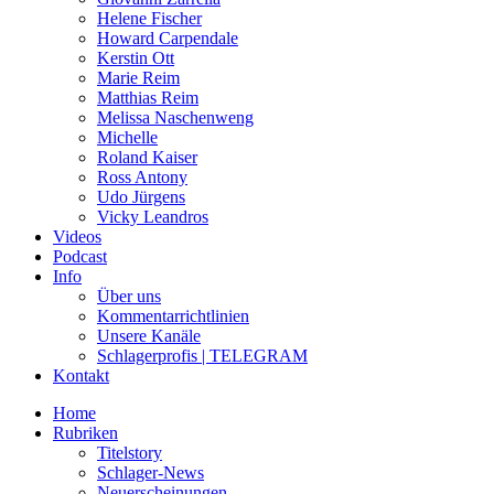
Helene Fischer
Howard Carpendale
Kerstin Ott
Marie Reim
Matthias Reim
Melissa Naschenweng
Michelle
Roland Kaiser
Ross Antony
Udo Jürgens
Vicky Leandros
Videos
Podcast
Info
Über uns
Kommentarrichtlinien
Unsere Kanäle
Schlagerprofis | TELEGRAM
Kontakt
Home
Rubriken
Titelstory
Schlager-News
Neuerscheinungen