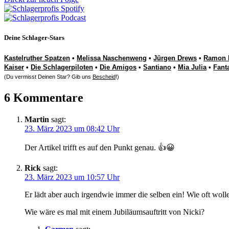
Deine Schlager-Stars
Kastelruther Spatzen
•
Melissa Naschenweng
•
Jürgen Drews
•
Ramon 
Kaiser
•
Die Schlagerpiloten
•
Die Amigos
•
Santiano
•
Mia Julia
•
Fant
(Du vermisst Deinen Star? Gib uns
Bescheid
!)
6 Kommentare
Martin
sagt:
23. März 2023 um 08:42 Uhr
Der Artikel trifft es auf den Punkt genau. 👍😀
Rick
sagt:
23. März 2023 um 10:57 Uhr
Er lädt aber auch irgendwie immer die selben ein! Wie oft woll
Wie wäre es mal mit einem Jubiläumsauftritt von Nicki?