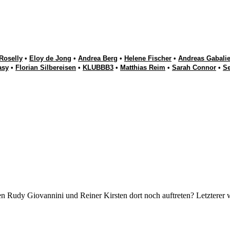
Roselly
•
Eloy de Jong
•
Andrea Berg
•
Helene Fischer
•
Andreas Gabalie
asy
•
Florian Silbereisen
•
KLUBBB3
•
Matthias Reim
•
Sarah Connor
•
S
en Rudy Giovannini und Reiner Kirsten dort noch auftreten? Letzterer 