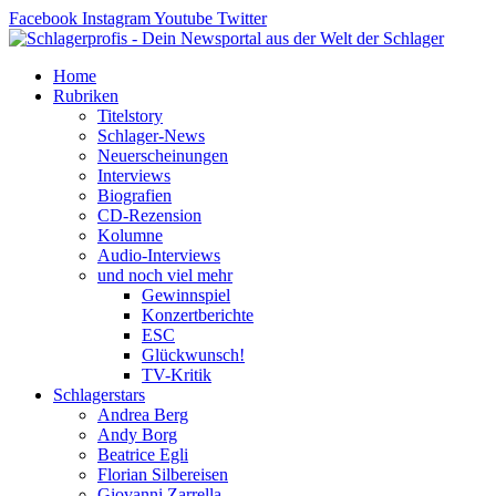
Zum
Facebook
Instagram
Youtube
Twitter
Inhalt
springen
Home
Rubriken
Titelstory
Schlager-News
Neuerscheinungen
Interviews
Biografien
CD-Rezension
Kolumne
Audio-Interviews
und noch viel mehr
Gewinnspiel
Konzertberichte
ESC
Glückwunsch!
TV-Kritik
Schlagerstars
Andrea Berg
Andy Borg
Beatrice Egli
Florian Silbereisen
Giovanni Zarrella