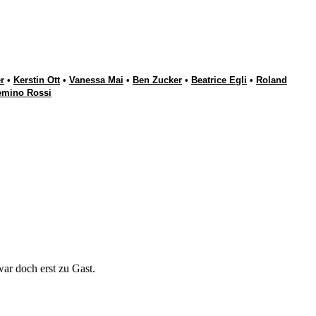
r
•
Kerstin Ott
•
Vanessa Mai
•
Ben Zucker
•
Beatrice Egli
•
Roland
emino Rossi
war doch erst zu Gast.