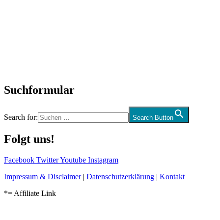
SchlagerNews
Neuerscheinungen
Interviews
Biographien
CD-Rezension
Kolumne
Audio-Interviews
und mehr…
Suchformular
Search for:
Search Button
Folgt uns!
Facebook
Twitter
Youtube
Instagram
Impressum & Disclaimer
|
Datenschutzerklärung
|
Kontakt
*= Affiliate Link