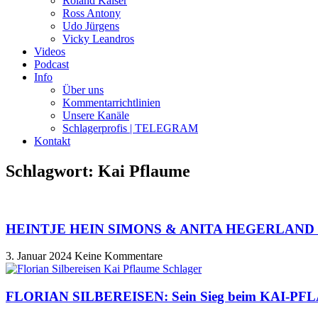
Roland Kaiser
Ross Antony
Udo Jürgens
Vicky Leandros
Videos
Podcast
Info
Über uns
Kommentarrichtlinien
Unsere Kanäle
Schlagerprofis | TELEGRAM
Kontakt
Schlagwort: Kai Pflaume
HEINTJE HEIN SIMONS & ANITA HEGERLAND im Ki
3. Januar 2024
Keine Kommentare
FLORIAN SILBEREISEN: Sein Sieg beim KAI-PFLA