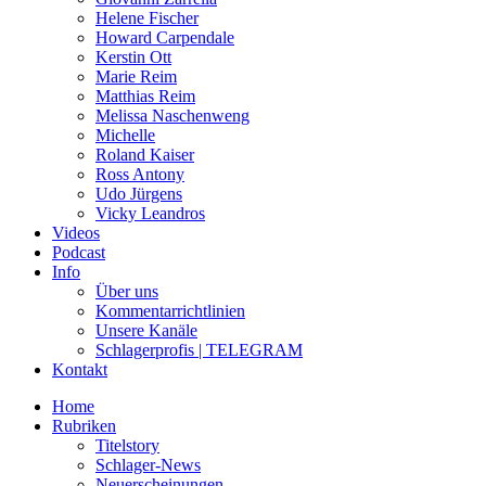
Helene Fischer
Howard Carpendale
Kerstin Ott
Marie Reim
Matthias Reim
Melissa Naschenweng
Michelle
Roland Kaiser
Ross Antony
Udo Jürgens
Vicky Leandros
Videos
Podcast
Info
Über uns
Kommentarrichtlinien
Unsere Kanäle
Schlagerprofis | TELEGRAM
Kontakt
Home
Rubriken
Titelstory
Schlager-News
Neuerscheinungen