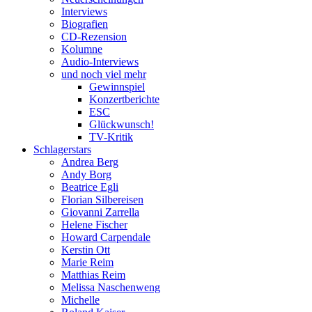
Interviews
Biografien
CD-Rezension
Kolumne
Audio-Interviews
und noch viel mehr
Gewinnspiel
Konzertberichte
ESC
Glückwunsch!
TV-Kritik
Schlagerstars
Andrea Berg
Andy Borg
Beatrice Egli
Florian Silbereisen
Giovanni Zarrella
Helene Fischer
Howard Carpendale
Kerstin Ott
Marie Reim
Matthias Reim
Melissa Naschenweng
Michelle