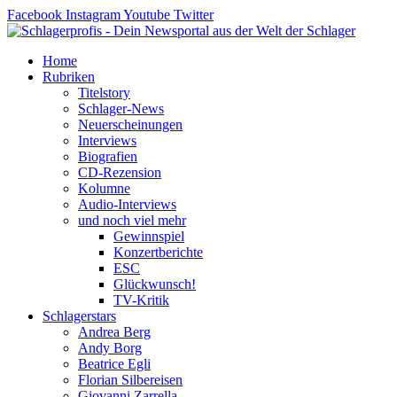
Zum
Facebook
Instagram
Youtube
Twitter
Inhalt
springen
Home
Rubriken
Titelstory
Schlager-News
Neuerscheinungen
Interviews
Biografien
CD-Rezension
Kolumne
Audio-Interviews
und noch viel mehr
Gewinnspiel
Konzertberichte
ESC
Glückwunsch!
TV-Kritik
Schlagerstars
Andrea Berg
Andy Borg
Beatrice Egli
Florian Silbereisen
Giovanni Zarrella