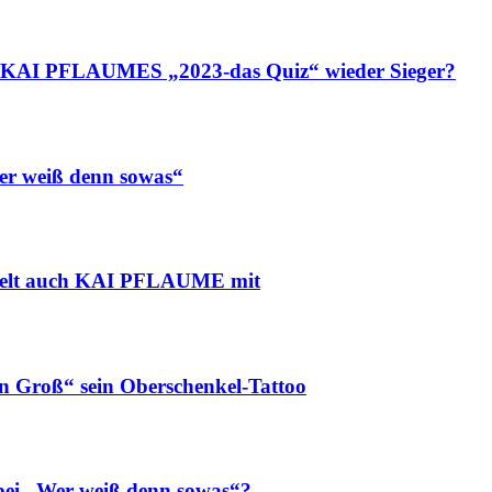
KAI PFLAUMES „2023-das Quiz“ wieder Sieger?
 weiß denn sowas“
ielt auch KAI PFLAUME mit
n Groß“ sein Oberschenkel-Tattoo
i „Wer weiß denn sowas“?