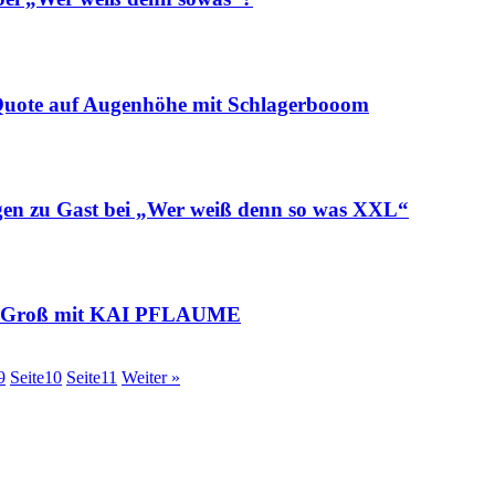
ote auf Augenhöhe mit Schlagerbooom
u Gast bei „Wer weiß denn so was XXL“
en Groß mit KAI PFLAUME
9
Seite
10
Seite
11
Weiter »