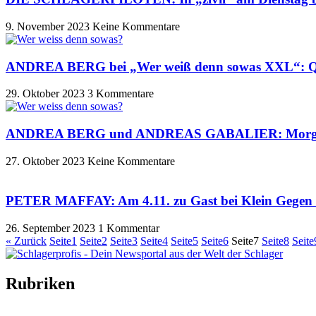
9. November 2023
Keine Kommentare
ANDREA BERG bei „Wer weiß denn sowas XXL“: Qu
29. Oktober 2023
3 Kommentare
ANDREA BERG und ANDREAS GABALIER: Morgen z
27. Oktober 2023
Keine Kommentare
PETER MAFFAY: Am 4.11. zu Gast bei Klein Geg
26. September 2023
1 Kommentar
« Zurück
Seite
1
Seite
2
Seite
3
Seite
4
Seite
5
Seite
6
Seite
7
Seite
8
Seite
Rubriken
Titelstory