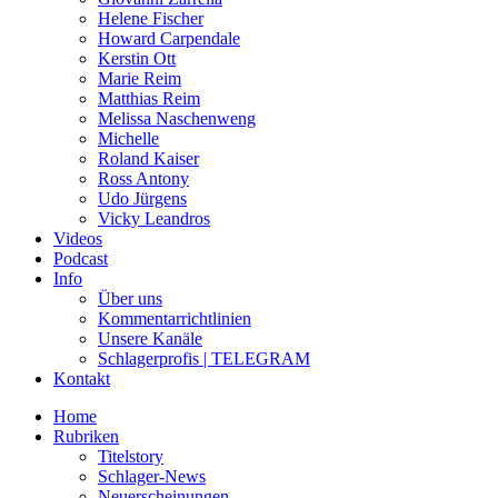
Helene Fischer
Howard Carpendale
Kerstin Ott
Marie Reim
Matthias Reim
Melissa Naschenweng
Michelle
Roland Kaiser
Ross Antony
Udo Jürgens
Vicky Leandros
Videos
Podcast
Info
Über uns
Kommentarrichtlinien
Unsere Kanäle
Schlagerprofis | TELEGRAM
Kontakt
Home
Rubriken
Titelstory
Schlager-News
Neuerscheinungen