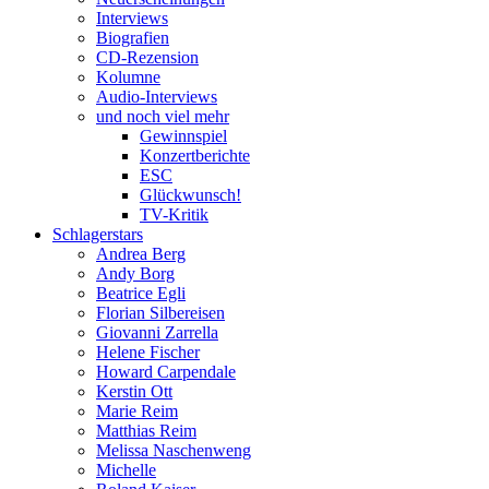
Interviews
Biografien
CD-Rezension
Kolumne
Audio-Interviews
und noch viel mehr
Gewinnspiel
Konzertberichte
ESC
Glückwunsch!
TV-Kritik
Schlagerstars
Andrea Berg
Andy Borg
Beatrice Egli
Florian Silbereisen
Giovanni Zarrella
Helene Fischer
Howard Carpendale
Kerstin Ott
Marie Reim
Matthias Reim
Melissa Naschenweng
Michelle