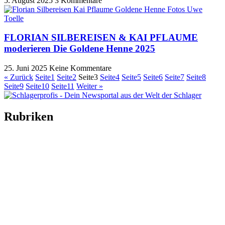
5. August 2025
3 Kommentare
FLORIAN SILBEREISEN & KAI PFLAUME
moderieren Die Goldene Henne 2025
25. Juni 2025
Keine Kommentare
« Zurück
Seite
1
Seite
2
Seite
3
Seite
4
Seite
5
Seite
6
Seite
7
Seite
8
Seite
9
Seite
10
Seite
11
Weiter »
Rubriken
Titelstory
SchlagerNews
Neuerscheinungen
Interviews
Biographien
CD-Rezension
Kolumne
Audio-Interviews
und mehr…