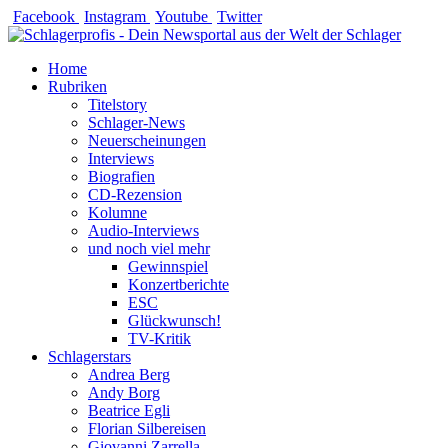
Zum
Facebook
Instagram
Youtube
Twitter
Inhalt
springen
Home
Rubriken
Titelstory
Schlager-News
Neuerscheinungen
Interviews
Biografien
CD-Rezension
Kolumne
Audio-Interviews
und noch viel mehr
Gewinnspiel
Konzertberichte
ESC
Glückwunsch!
TV-Kritik
Schlagerstars
Andrea Berg
Andy Borg
Beatrice Egli
Florian Silbereisen
Giovanni Zarrella