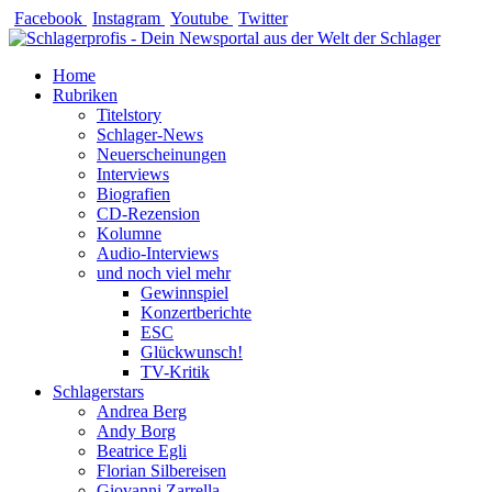
Zum
Facebook
Instagram
Youtube
Twitter
Inhalt
springen
Home
Rubriken
Titelstory
Schlager-News
Neuerscheinungen
Interviews
Biografien
CD-Rezension
Kolumne
Audio-Interviews
und noch viel mehr
Gewinnspiel
Konzertberichte
ESC
Glückwunsch!
TV-Kritik
Schlagerstars
Andrea Berg
Andy Borg
Beatrice Egli
Florian Silbereisen
Giovanni Zarrella