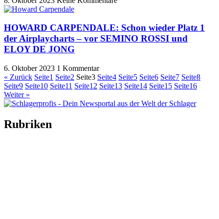
8. Oktober 2023
Keine Kommentare
HOWARD CARPENDALE: Schon wieder Platz 1
der Airplaycharts – vor SEMINO ROSSI und
ELOY DE JONG
6. Oktober 2023
1 Kommentar
« Zurück
Seite
1
Seite
2
Seite
3
Seite
4
Seite
5
Seite
6
Seite
7
Seite
8
Seite
9
Seite
10
Seite
11
Seite
12
Seite
13
Seite
14
Seite
15
Seite
16
Weiter »
Rubriken
Titelstory
SchlagerNews
Neuerscheinungen
Interviews
Biographien
CD-Rezension
Kolumne
Audio-Interviews
und mehr…