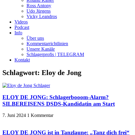
Roland Kaiser
Ross Antony
Udo Jürgens
Vicky Leandros
Videos
Podcast
Info
Über uns
Kommentarrichtlinien
Unsere Kanäle
Schlagerprofis | TELEGRAM
Kontakt
Schlagwort: Eloy de Jong
ELOY DE JONG: Schlagerbooom-Alarm?
SILBEREISENS DSDS-Kandidatin am Start
7. Juni 2024
1 Kommentar
ELOY DE JONG ist in Tanzlaune: „Tanz dich frei“