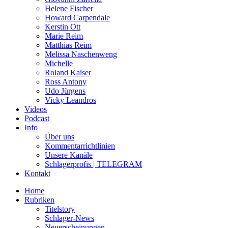
Helene Fischer
Howard Carpendale
Kerstin Ott
Marie Reim
Matthias Reim
Melissa Naschenweng
Michelle
Roland Kaiser
Ross Antony
Udo Jürgens
Vicky Leandros
Videos
Podcast
Info
Über uns
Kommentarrichtlinien
Unsere Kanäle
Schlagerprofis | TELEGRAM
Kontakt
Home
Rubriken
Titelstory
Schlager-News
Neuerscheinungen