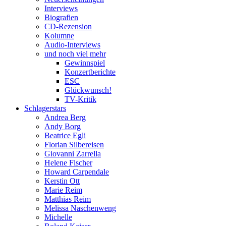
Interviews
Biografien
CD-Rezension
Kolumne
Audio-Interviews
und noch viel mehr
Gewinnspiel
Konzertberichte
ESC
Glückwunsch!
TV-Kritik
Schlagerstars
Andrea Berg
Andy Borg
Beatrice Egli
Florian Silbereisen
Giovanni Zarrella
Helene Fischer
Howard Carpendale
Kerstin Ott
Marie Reim
Matthias Reim
Melissa Naschenweng
Michelle