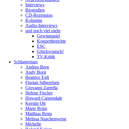
Interviews
Biografien
CD-Rezension
Kolumne
Audio-Interviews
und noch viel mehr
Gewinnspiel
Konzertberichte
ESC
Glückwunsch!
TV-Kritik
Schlagerstars
Andrea Berg
Andy Borg
Beatrice Egli
Florian Silbereisen
Giovanni Zarrella
Helene Fischer
Howard Carpendale
Kerstin Ott
Marie Reim
Matthias Reim
Melissa Naschenweng
Michelle