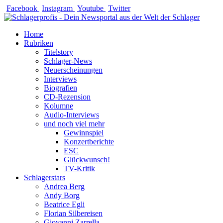
Zum
Facebook
Instagram
Youtube
Twitter
Inhalt
springen
Home
Rubriken
Titelstory
Schlager-News
Neuerscheinungen
Interviews
Biografien
CD-Rezension
Kolumne
Audio-Interviews
und noch viel mehr
Gewinnspiel
Konzertberichte
ESC
Glückwunsch!
TV-Kritik
Schlagerstars
Andrea Berg
Andy Borg
Beatrice Egli
Florian Silbereisen
Giovanni Zarrella