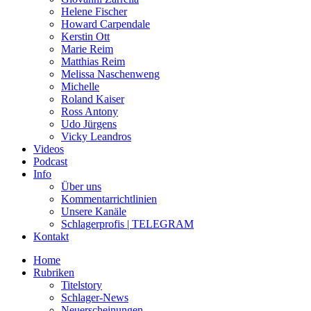
Helene Fischer
Howard Carpendale
Kerstin Ott
Marie Reim
Matthias Reim
Melissa Naschenweng
Michelle
Roland Kaiser
Ross Antony
Udo Jürgens
Vicky Leandros
Videos
Podcast
Info
Über uns
Kommentarrichtlinien
Unsere Kanäle
Schlagerprofis | TELEGRAM
Kontakt
Home
Rubriken
Titelstory
Schlager-News
Neuerscheinungen