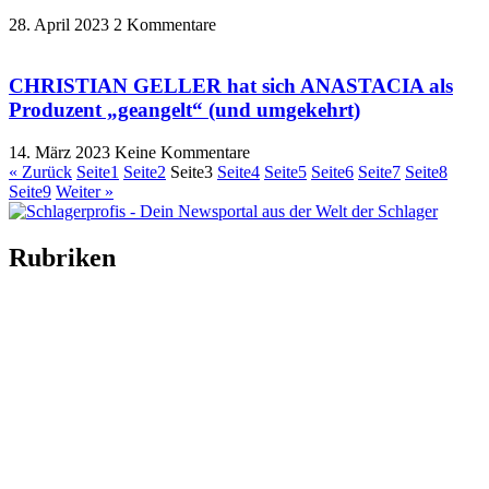
28. April 2023
2 Kommentare
CHRISTIAN GELLER hat sich ANASTACIA als
Produzent „geangelt“ (und umgekehrt)
14. März 2023
Keine Kommentare
« Zurück
Seite
1
Seite
2
Seite
3
Seite
4
Seite
5
Seite
6
Seite
7
Seite
8
Seite
9
Weiter »
Rubriken
Titelstory
SchlagerNews
Neuerscheinungen
Interviews
Biographien
CD-Rezension
Kolumne
Audio-Interviews
und mehr…