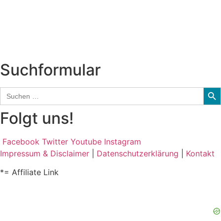
Biographien
CD-Rezension
Kolumne
Audio-Interviews
und mehr…
Suchformular
Sear
Search
for:
Folgt uns!
Facebook
Twitter
Youtube
Instagram
Impressum & Disclaimer
|
Datenschutzerklärung
|
Kontakt
*= Affiliate Link