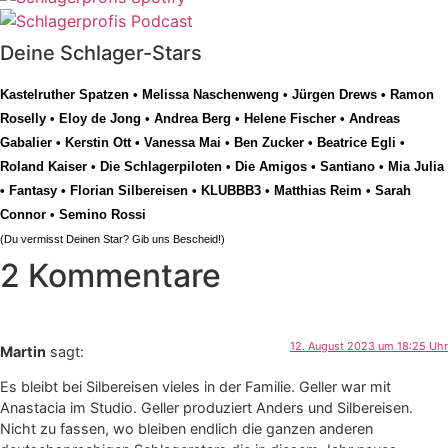
Deine Schlager-Stars
Kastelruther Spatzen
•
Melissa Naschenweng
•
Jürgen Drews
•
Ramon
Roselly
•
Eloy de Jong
•
Andrea Berg
•
Helene Fischer
•
Andreas
Gabalier
•
Kerstin Ott
•
Vanessa Mai
•
Ben Zucker
•
Beatrice Egli
•
Roland Kaiser
•
Die Schlagerpiloten
•
Die Amigos
•
Santiano
•
Mia Julia
•
Fantasy
•
Florian Silbereisen
•
KLUBBB3
•
Matthias Reim
•
Sarah
Connor
•
Semino Rossi
(Du vermisst Deinen Star? Gib uns
Bescheid
!)
2 Kommentare
12. August 2023 um 18:25 Uhr
Martin
sagt:
Es bleibt bei Silbereisen vieles in der Familie. Geller war mit
Anastacia im Studio. Geller produziert Anders und Silbereisen.
Nicht zu fassen, wo bleiben endlich die ganzen anderen