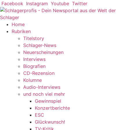
Zum
Facebook
Instagram
Youtube
Twitter
Inhalt
springen
Home
Rubriken
Titelstory
Schlager-News
Neuerscheinungen
Interviews
Biografien
CD-Rezension
Kolumne
Audio-Interviews
und noch viel mehr
Gewinnspiel
Konzertberichte
ESC
Glückwunsch!
TV-Kritik