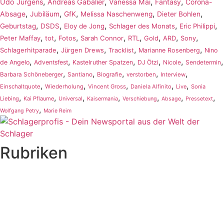
,
,
,
,
Udo Jürgens
Andreas Gabalier
Vanessa Mai
Fantasy
Corona-
,
,
,
,
,
Absage
Jubiläum
GfK
Melissa Naschenweng
Dieter Bohlen
,
,
,
,
,
Geburtstag
DSDS
Eloy de Jong
Schlager des Monats
Eric Philippi
,
,
,
,
,
,
,
,
Peter Maffay
tot
Fotos
Sarah Connor
RTL
Gold
ARD
Sony
,
,
,
,
Schlagerhitparade
Jürgen Drews
Tracklist
Marianne Rosenberg
Nino
,
,
,
,
,
,
de Angelo
Adventsfest
Kastelruther Spatzen
DJ Ötzi
Nicole
Sendetermin
,
,
,
,
,
Barbara Schöneberger
Santiano
Biografie
verstorben
Interview
,
,
,
,
,
Einschaltquote
Wiederholung
Vincent Gross
Daniela Alfinito
Live
Sonia
,
,
,
,
,
,
,
Liebing
Kai Pflaume
Universal
Kaisermania
Verschiebung
Absage
Pressetext
,
Wolfgang Petry
Marie Reim
Rubriken
Titelstory
SchlagerNews
Neuerscheinungen
Interviews