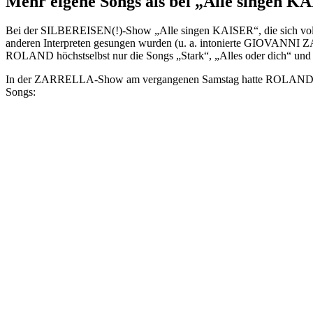
Mehr eigene Songs als bei „Alle singen K
Bei der SILBEREISEN(!)-Show „Alle singen KAISER“, die sich v
anderen Interpreten gesungen wurden (u. a. intonierte GIOVANNI
ROLAND höchstselbst nur die Songs „Stark“, „Alles oder dich“ und
In der ZARRELLA-Show am vergangenen Samstag hatte ROLAND – an
Songs: