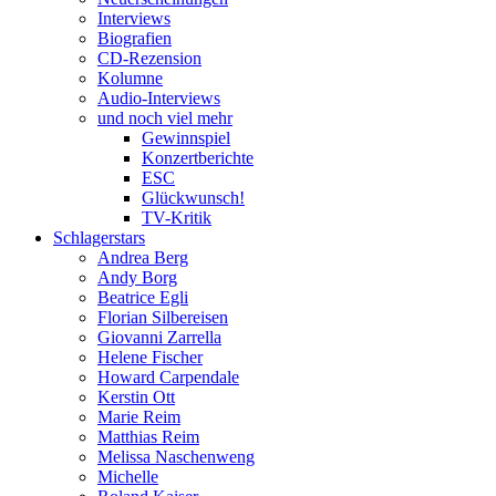
Interviews
Biografien
CD-Rezension
Kolumne
Audio-Interviews
und noch viel mehr
Gewinnspiel
Konzertberichte
ESC
Glückwunsch!
TV-Kritik
Schlagerstars
Andrea Berg
Andy Borg
Beatrice Egli
Florian Silbereisen
Giovanni Zarrella
Helene Fischer
Howard Carpendale
Kerstin Ott
Marie Reim
Matthias Reim
Melissa Naschenweng
Michelle