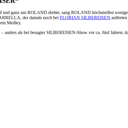
AISER“
oll und ganz um ROLAND drehte, sang ROLAND höchstselbst wenige
 ZARRELLA, der damals noch bei
FLORIAN SILBEREISEN
auftreten
 ein Medley.
ders als bei besagter SILBEREISEN-Show vor ca. fünf Jahren; dama