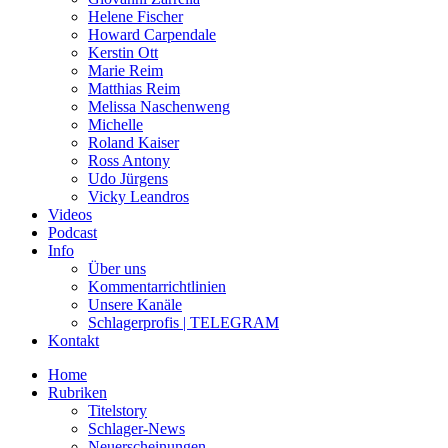
Helene Fischer
Howard Carpendale
Kerstin Ott
Marie Reim
Matthias Reim
Melissa Naschenweng
Michelle
Roland Kaiser
Ross Antony
Udo Jürgens
Vicky Leandros
Videos
Podcast
Info
Über uns
Kommentarrichtlinien
Unsere Kanäle
Schlagerprofis | TELEGRAM
Kontakt
Home
Rubriken
Titelstory
Schlager-News
Neuerscheinungen