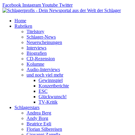
Zum
Facebook
Instagram
Youtube
Twitter
Inhalt
springen
Home
Rubriken
Titelstory
Schlager-News
Neuerscheinungen
Interviews
Biografien
CD-Rezension
Kolumne
Audio-Interviews
und noch viel mehr
Gewinnspiel
Konzertberichte
ESC
Glückwunsch!
TV-Kritik
Schlagerstars
Andrea Berg
Andy Borg
Beatrice Egli
Florian Silbereisen
Giovanni Zarrella