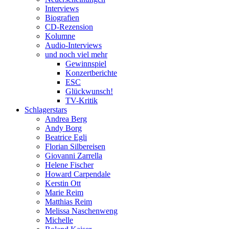
Interviews
Biografien
CD-Rezension
Kolumne
Audio-Interviews
und noch viel mehr
Gewinnspiel
Konzertberichte
ESC
Glückwunsch!
TV-Kritik
Schlagerstars
Andrea Berg
Andy Borg
Beatrice Egli
Florian Silbereisen
Giovanni Zarrella
Helene Fischer
Howard Carpendale
Kerstin Ott
Marie Reim
Matthias Reim
Melissa Naschenweng
Michelle