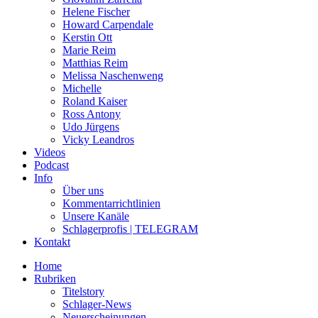
Helene Fischer
Howard Carpendale
Kerstin Ott
Marie Reim
Matthias Reim
Melissa Naschenweng
Michelle
Roland Kaiser
Ross Antony
Udo Jürgens
Vicky Leandros
Videos
Podcast
Info
Über uns
Kommentarrichtlinien
Unsere Kanäle
Schlagerprofis | TELEGRAM
Kontakt
Home
Rubriken
Titelstory
Schlager-News
Neuerscheinungen