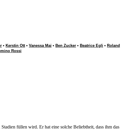
r
•
Kerstin Ott
•
Vanessa Mai
•
Ben Zucker
•
Beatrice Egli
•
Roland
emino Rossi
 Stadien füllen wird. Er hat eine solche Beliebtheit, dass ihm das