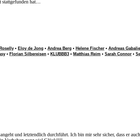
t stattgefunden hat…
Roselly
•
Eloy de Jong
•
Andrea Berg
•
Helene Fischer
•
Andreas Gabalie
asy
•
Florian Silbereisen
•
KLUBBB3
•
Matthias Reim
•
Sarah Connor
•
S
angeht und letztendlich durchführt. Ich bin mir sehr sicher, dass er auch