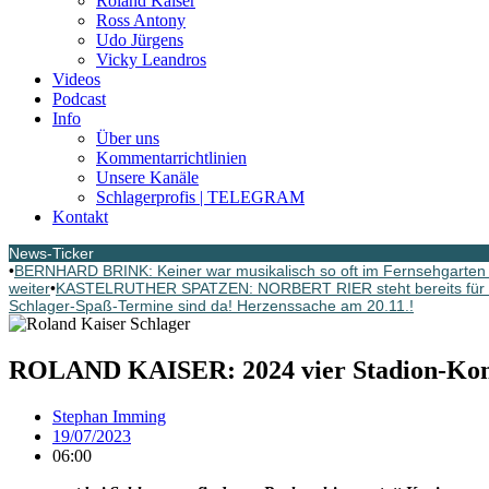
Roland Kaiser
Ross Antony
Udo Jürgens
Vicky Leandros
Videos
Podcast
Info
Über uns
Kommentarrichtlinien
Unsere Kanäle
Schlagerprofis | TELEGRAM
Kontakt
News-Ticker
•
BERNHARD BRINK: Keiner war musikalisch so oft im Fernsehgarten G
weiter
•
KASTELRUTHER SPATZEN: NORBERT RIER steht bereits für d
Schlager-Spaß-Termine sind da! Herzenssache am 20.11.!
ROLAND KAISER: 2024 vier Stadion-Konz
Stephan Imming
19/07/2023
06:00