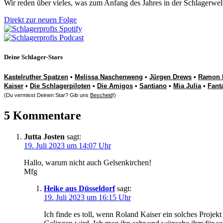
Wir reden über vieles, was zum Anfang des Jahres in der Schlagerwel
Direkt zur neuen Folge
Deine Schlager-Stars
Kastelruther Spatzen
•
Melissa Naschenweng
•
Jürgen Drews
•
Ramon 
Kaiser
•
Die Schlagerpiloten
•
Die Amigos
•
Santiano
•
Mia Julia
•
Fant
(Du vermisst Deinen Star? Gib uns
Bescheid
!)
5 Kommentare
Jutta Josten
sagt:
19. Juli 2023 um 14:07 Uhr
Hallo, warum nicht auch Gelsenkirchen!
Mfg
Heike aus Düsseldorf
sagt:
19. Juli 2023 um 16:15 Uhr
Ich finde es toll, wenn Roland Kaiser ein solches Projekt 