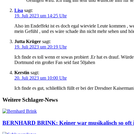
Gelingen wird. Ich mag ihn sehr und wünsche ihm für se
Lisa
sagt:
19. Juli 2023 um 14:25 Uhr
Also im Endeffekt ist es doch egal wieviele Leute kommen , wenn
mein Gefühl , und es wäre schade ihn nicht mehr sehen und hö
Jutta Krüger
sagt:
19. Juli 2023 um 20:19 Uhr
Ich finde es toll wenn er sowas probiert .Er hat es drauf. Wür
Dortmund ein großer Fan seid fast 50jahen
Kerstin
sagt:
20. Juli 2023 um 10:00 Uhr
Ich finde es gut, schließlich füllt er bei der Dresdner Kaiserm
Weitere Schlager-News
BERNHARD BRINK: Keiner war musikalisch so oft im 