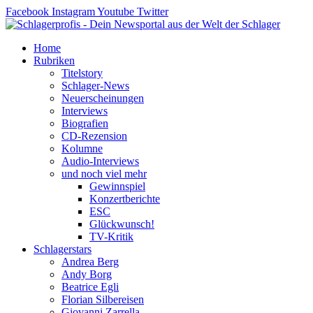
Zum
Facebook
Instagram
Youtube
Twitter
Inhalt
springen
Home
Rubriken
Titelstory
Schlager-News
Neuerscheinungen
Interviews
Biografien
CD-Rezension
Kolumne
Audio-Interviews
und noch viel mehr
Gewinnspiel
Konzertberichte
ESC
Glückwunsch!
TV-Kritik
Schlagerstars
Andrea Berg
Andy Borg
Beatrice Egli
Florian Silbereisen
Giovanni Zarrella