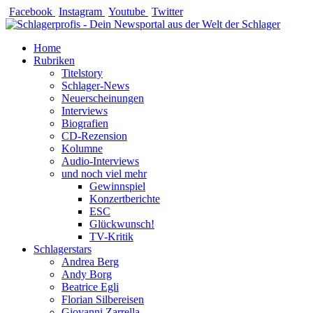
Zum
Facebook
Instagram
Youtube
Twitter
Inhalt
springen
Home
Rubriken
Titelstory
Schlager-News
Neuerscheinungen
Interviews
Biografien
CD-Rezension
Kolumne
Audio-Interviews
und noch viel mehr
Gewinnspiel
Konzertberichte
ESC
Glückwunsch!
TV-Kritik
Schlagerstars
Andrea Berg
Andy Borg
Beatrice Egli
Florian Silbereisen
Giovanni Zarrella