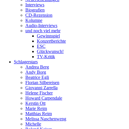
Interviews
Biografien
CD-Rezension
Kolumne
Audio-Interviews
und noch viel mehr
Gewinnspiel
Konzertberichte
ESC
Glückwunsch!
TV-Kritik
Schlagerstars
Andrea Berg
Andy Borg
Beatrice Egli
Florian Silbereisen
Giovanni Zarrella
Helene Fischer
Howard Carpendale
Kerstin Ott
Marie Reim
Matthias Reim
Melissa Naschenweng
Michelle