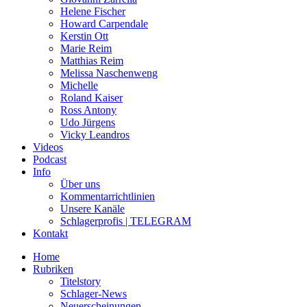
Helene Fischer
Howard Carpendale
Kerstin Ott
Marie Reim
Matthias Reim
Melissa Naschenweng
Michelle
Roland Kaiser
Ross Antony
Udo Jürgens
Vicky Leandros
Videos
Podcast
Info
Über uns
Kommentarrichtlinien
Unsere Kanäle
Schlagerprofis | TELEGRAM
Kontakt
Home
Rubriken
Titelstory
Schlager-News
Neuerscheinungen