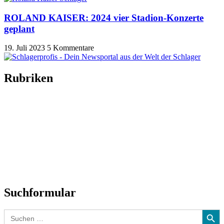
ROLAND KAISER: 2024 vier Stadion-Konzerte
geplant
19. Juli 2023
5 Kommentare
Rubriken
Titelstory
SchlagerNews
Neuerscheinungen
Interviews
Biographien
CD-Rezension
Kolumne
Audio-Interviews
und mehr…
Suchformular
Search Button
Search
for: