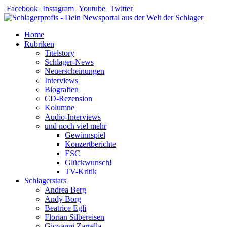
Zum
Facebook
Instagram
Youtube
Twitter
Inhalt
springen
Home
Rubriken
Titelstory
Schlager-News
Neuerscheinungen
Interviews
Biografien
CD-Rezension
Kolumne
Audio-Interviews
und noch viel mehr
Gewinnspiel
Konzertberichte
ESC
Glückwunsch!
TV-Kritik
Schlagerstars
Andrea Berg
Andy Borg
Beatrice Egli
Florian Silbereisen
Giovanni Zarrella