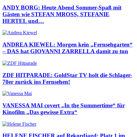
ANDY BORG: Heute Abend Sommer-Spaß mit
Gästen wie STEFAN MROSS, STEFANIE
HERTEL und…
ANDREA KIEWEL: Morgen kein „Fernsehgarten“
– DAS hat GIOVANNI ZARRELLA damit zu tun
ZDF HITPARADE: GoldStar TV holt die Schlager-
70er zurück ins Fernsehen!
VANESSA MAI covert „In the Summertime“ für
Kinofilm „Das gewisse Extra“
HELENE FISCHER auf Rekordjagd: Platz 1 im