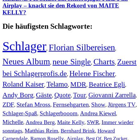
Airplay – knackt sie den Rekord von MAITE
KELLY?
Die häufigsten Schlagworte:
Schlager
Florian Silbereisen
,
,
Neues Album
neue Single
Charts
Zuerst
,
,
,
bei Schlagerprofis.de
Helene Fischer
,
,
Roland Kaiser
Telamo
MDR
Beatrice Egli
,
,
,
,
Andy Borg
Gäste
Quote
Tour
Giovanni Zarrella
,
,
,
,
,
ZDF
Stefan Mross
Fernsehgarten
Show
Jürgens TV
,
,
,
,
,
Schlager-Spaß
Schlagerbooom
Andrea Kiewel
,
,
,
Michelle
Andrea Berg
Maite Kelly
SWR
Immer wieder
,
,
,
,
sonntags
Matthias Reim
Bernhard Brink
Howard
,
,
,
Carpendale
Ramon Roselly
Airplay
Best Of
Ben Zucker
,
,
,
,
,