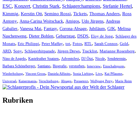
ESC
,
Konzert
,
Christin Stark
,
Schlagerchampions
,
Stefanie Hertel
,
Kimmig
,
Kerstin Ott
,
,
,
,
Semino Rossi
Tickets
Thomas Anders
Ross
,
,
,
,
Antony
Anna-Carina Woitschack
Amigos
Udo Jürgens
Andreas
,
,
,
,
,
,
Gabalier
Vanessa Mai
Fantasy
Corona-Absage
Jubiläum
GfK
Melissa
,
,
,
,
,
Naschenweng
Dieter Bohlen
Geburtstag
DSDS
Eloy de Jong
Schlager des
,
,
,
,
,
,
,
,
Monats
Eric Philippi
Peter Maffay
tot
Fotos
RTL
Sarah Connor
Gold
,
,
,
,
,
,
ARD
Sony
Schlagerhitparade
Jürgen Drews
Tracklist
Marianne Rosenberg
,
,
,
,
,
,
Nino de Angelo
Kastelruther Spatzen
Adventsfest
DJ Ötzi
Nicole
Sendetermin
,
,
,
,
,
,
Barbara Schöneberger
Santiano
Biografie
verstorben
Interview
Einschaltquote
,
,
,
,
,
,
Wiederholung
Vincent Gross
Daniela Alfinito
Sonia Liebing
Live
Kai Pflaume
,
,
,
,
,
,
Universal
Kaisermania
Verschiebung
Absage
Pressetext
Wolfgang Petry
Marie Reim
Rubriken
Titelstory
SchlagerNews
Neuerscheinungen
Interviews
Biographien