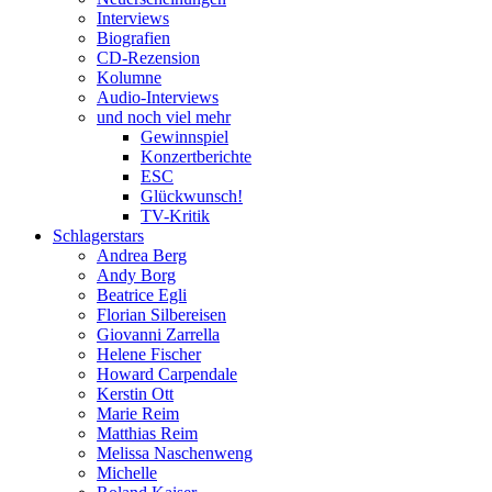
Interviews
Biografien
CD-Rezension
Kolumne
Audio-Interviews
und noch viel mehr
Gewinnspiel
Konzertberichte
ESC
Glückwunsch!
TV-Kritik
Schlagerstars
Andrea Berg
Andy Borg
Beatrice Egli
Florian Silbereisen
Giovanni Zarrella
Helene Fischer
Howard Carpendale
Kerstin Ott
Marie Reim
Matthias Reim
Melissa Naschenweng
Michelle