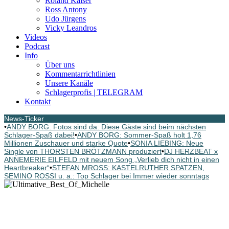
Roland Kaiser
Ross Antony
Udo Jürgens
Vicky Leandros
Videos
Podcast
Info
Über uns
Kommentarrichtlinien
Unsere Kanäle
Schlagerprofis | TELEGRAM
Kontakt
News-Ticker
•
ANDY BORG: Fotos sind da: Diese Gäste sind beim nächsten
Schlager-Spaß dabei!
•
ANDY BORG: Sommer-Spaß holt 1,76
Millionen Zuschauer und starke Quote
•
SONIA LIEBING: Neue
Single von THORSTEN BRÖTZMANN produziert
•
DJ HERZBEAT x
ANNEMERIE EILFELD mit neuem Song „Verlieb dich nicht in einen
Heartbreaker“
•
STEFAN MROSS: KASTELRUTHER SPATZEN,
SEMINO ROSSI u. a.: Top Schlager bei Immer wieder sonntags