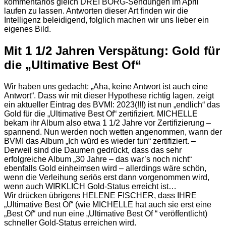
kommentarlos gleich DREI BORG-Sendungen im April
laufen zu lassen. Antworten dieser Art finden wir die
Intelligenz beleidigend, folglich machen wir uns lieber ein
eigenes Bild.
Mit 1 1/2 Jahren Verspätung: Gold für
die „Ultimative Best Of“
Wir haben uns gedacht: „Aha, keine Antwort ist auch eine
Antwort“. Dass wir mit dieser Hypothese richtig lagen, zeigt
ein aktueller Eintrag des BVMI: 2023(!!!) ist nun „endlich“ das
Gold für die „Ultimative Best Of“ zertifiziert. MICHELLE
bekam ihr Album also etwa 1 1/2 Jahre vor Zertifizierung –
spannend. Nun werden noch wetten angenommen, wann der
BVMI das Album „Ich würd es wieder tun“ zertifiziert. –
Derweil sind die Daumen gedrückt, dass das sehr
erfolgreiche Album „30 Jahre – das war’s noch nicht“
ebenfalls Gold einheimsen wird – allerdings wäre schön,
wenn die Verleihung seriös erst dann vorgenommen wird,
wenn auch WIRKLICH Gold-Status erreicht ist…
Wir drücken übrigens HELENE FISCHER, dass IHRE
„Ultimative Best Of“ (wie MICHELLE hat auch sie erst eine
„Best Of“ und nun eine „Ultimative Best Of “ veröffentlicht)
schneller Gold-Status erreichen wird.