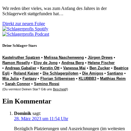
Wir reden über vieles, was zum Anfang des Jahres in der
Schlagerwelt stattgefunden hat…
Direkt zur neuen Folge
Deine Schlager-Stars
Kastelruther Spatzen
•
Melissa Naschenweng
•
Jürgen Drews
•
Ramon Roselly
•
Eloy de Jong
•
Andrea Berg
•
Helene Fischer
•
Andreas Gabalier
•
Kerstin Ott
•
Vanessa Mai
•
Ben Zucker
•
Beatrice
Egli
•
Roland Kaiser
•
Die Schlagerpiloten
•
Die Amigos
•
Santiano
•
Mia Julia
•
Fantasy
•
Florian Silbereisen
•
KLUBBB3
•
Matthias Reim
•
Sarah Connor
•
Semino Rossi
(Du vermisst Deinen Star? Gib uns
Bescheid
!)
Ein Kommentar
Dominik
sagt:
28. März 2023 um 11:54 Uhr
Bezüglich Platzierungen und Auszeichnungen (im weitesten