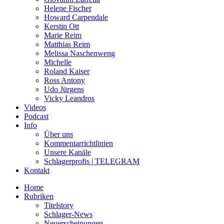
Helene Fischer
Howard Carpendale
Kerstin Ott
Marie Reim
Matthias Reim
Melissa Naschenweng
Michelle
Roland Kaiser
Ross Antony
Udo Jürgens
Vicky Leandros
Videos
Podcast
Info
Über uns
Kommentarrichtlinien
Unsere Kanäle
Schlagerprofis | TELEGRAM
Kontakt
Home
Rubriken
Titelstory
Schlager-News
Neuerscheinungen