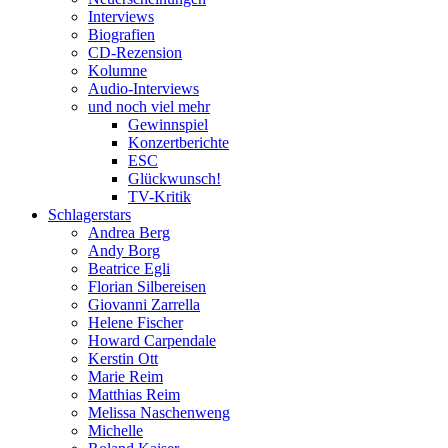
Interviews
Biografien
CD-Rezension
Kolumne
Audio-Interviews
und noch viel mehr
Gewinnspiel
Konzertberichte
ESC
Glückwunsch!
TV-Kritik
Schlagerstars
Andrea Berg
Andy Borg
Beatrice Egli
Florian Silbereisen
Giovanni Zarrella
Helene Fischer
Howard Carpendale
Kerstin Ott
Marie Reim
Matthias Reim
Melissa Naschenweng
Michelle