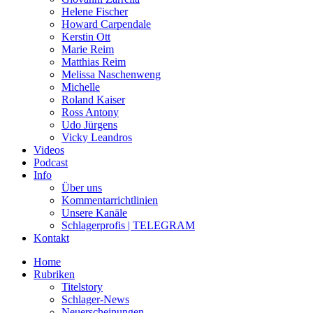
Helene Fischer
Howard Carpendale
Kerstin Ott
Marie Reim
Matthias Reim
Melissa Naschenweng
Michelle
Roland Kaiser
Ross Antony
Udo Jürgens
Vicky Leandros
Videos
Podcast
Info
Über uns
Kommentarrichtlinien
Unsere Kanäle
Schlagerprofis | TELEGRAM
Kontakt
Home
Rubriken
Titelstory
Schlager-News
Neuerscheinungen