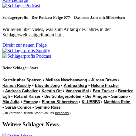
Alle Beiträge
Schlagerprofis – Der Podcast Folge 077 – Das neue Jahr mit Silbereisen
Wir reden über vieles, was zum Anfang des Jahres in der
Schlagerwelt stattgefunden hat…
Direkt zur neuen Folge
Deine Schlager-Stars
Kastelruther Spatzen
•
Melissa Naschenweng
•
Jürgen Drews
•
Ramon Roselly
•
Eloy de Jong
•
Andrea Berg
•
Helene Fischer
•
Andreas Gabalier
•
Kerstin Ott
•
Vanessa Mai
•
Ben Zucker
•
Beatrice
Egli
•
Roland Kaiser
•
Die Schlagerpiloten
•
Die Amigos
•
Santiano
•
Mia Julia
•
Fantasy
•
Florian Silbereisen
•
KLUBBB3
•
Matthias Reim
•
Sarah Connor
•
Semino Rossi
(Du vermisst Deinen Star? Gib uns
Bescheid
!)
Weitere Schlager-News