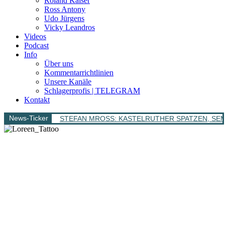
Roland Kaiser
Ross Antony
Udo Jürgens
Vicky Leandros
Videos
Podcast
Info
Über uns
Kommentarrichtlinien
Unsere Kanäle
Schlagerprofis | TELEGRAM
Kontakt
News-Ticker
STEFAN MROSS: KASTELRUTHER SPATZEN, SEMINO 