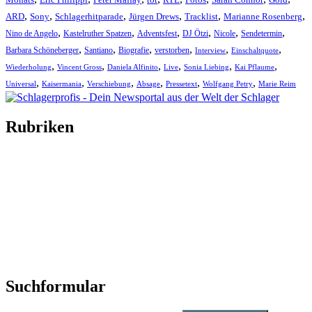
,
,
,
,
,
,
ARD
Sony
Schlagerhitparade
Jürgen Drews
Tracklist
Marianne Rosenberg
,
,
,
,
,
,
Nino de Angelo
Kastelruther Spatzen
Adventsfest
DJ Ötzi
Nicole
Sendetermin
,
,
,
,
,
,
Barbara Schöneberger
Santiano
Biografie
verstorben
Interview
Einschaltquote
,
,
,
,
,
,
Wiederholung
Vincent Gross
Daniela Alfinito
Live
Sonia Liebing
Kai Pflaume
,
,
,
,
,
,
Universal
Kaisermania
Verschiebung
Absage
Pressetext
Wolfgang Petry
Marie Reim
Rubriken
Titelstory
SchlagerNews
Neuerscheinungen
Interviews
Biographien
CD-Rezension
Kolumne
Audio-Interviews
und mehr…
Suchformular