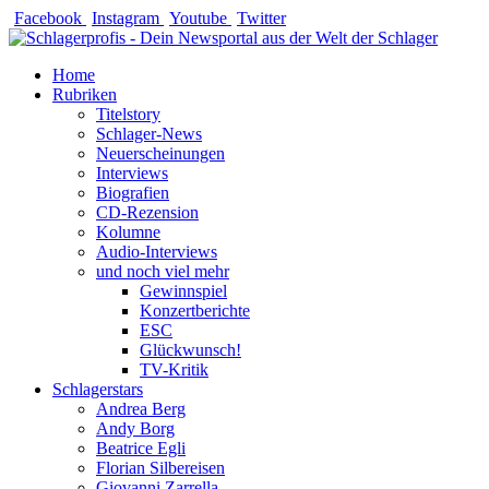
Zum
Facebook
Instagram
Youtube
Twitter
Inhalt
springen
Home
Rubriken
Titelstory
Schlager-News
Neuerscheinungen
Interviews
Biografien
CD-Rezension
Kolumne
Audio-Interviews
und noch viel mehr
Gewinnspiel
Konzertberichte
ESC
Glückwunsch!
TV-Kritik
Schlagerstars
Andrea Berg
Andy Borg
Beatrice Egli
Florian Silbereisen
Giovanni Zarrella