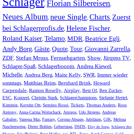
Schlager
Florian Silbereisen
,
,
Neues Album
neue Single
Charts
Zuerst
,
,
,
bei Schlagerprofis.de
Helene Fischer
,
,
Roland Kaiser
Telamo
MDR
Beatrice Egli
,
,
,
,
Andy Borg
Gäste
Quote
Tour
Giovanni Zarrella
,
,
,
,
,
ZDF
Stefan Mross
Fernsehgarten
Show
Jürgens TV
,
,
,
,
,
Schlager-Spaß
Schlagerbooom
Andrea Kiewel
,
,
,
Michelle
Andrea Berg
Maite Kelly
SWR
Immer wieder
,
,
,
,
sonntags
Matthias Reim
Bernhard Brink
Howard
,
,
,
Carpendale
Ramon Roselly
Airplay
Best Of
Ben Zucker
,
,
,
,
,
ESC
,
Konzert
,
Christin Stark
,
Schlagerchampions
,
Stefanie Hertel
,
Kimmig
,
Kerstin Ott
,
,
,
,
Semino Rossi
Tickets
Thomas Anders
Ross
,
,
,
,
Antony
Anna-Carina Woitschack
Amigos
Udo Jürgens
Andreas
,
,
,
,
,
,
Gabalier
Vanessa Mai
Fantasy
Corona-Absage
Jubiläum
GfK
Melissa
,
,
,
,
,
Naschenweng
Dieter Bohlen
Geburtstag
DSDS
Eloy de Jong
Schlager des
,
,
,
,
,
,
,
,
Monats
Eric Philippi
Peter Maffay
tot
RTL
Fotos
Sarah Connor
Gold