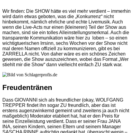
Wir finden: Die SHOW hätte es viel mehr verdient – immerhin
wird darin etwas geboten, was die „Konkurrenz“ nicht
hinbekommt, nämlich ehrliche und echte Livemusik. Auch
wenn die Live-Acts nur einen (kleineren) Teil der Show aus
machen, sind sie ein tolles Alleinstellungsmerkmal. Auch die
transparente Kommunikation wäre hier zu loben – so einen
wichtigtuerischen Irrsinn, sechs Wochen vor der Show nicht
mal deren Namen offiziell zu kommunizieren, gibt es bei
ZARRELLA nicht. Von daher wäre es ein schönes Zeichen
gewesen, die Show auszuzeichnen, wobei das Format „Wer
stiehlt mir die Show“ dann vielleicht einfach ZU stark war.
Freudentränen
Dass GIOVANNI sich als freundlicher (okay, WOLFGANG
TREPPER findet ihn sogar ZU freundlich, aber das ist
erstens augenzwinkernd gemeint und zweitens ja auch nicht
maßgeblich) Moderator etabliert hat, hat er den Preis für
seine Einzelleistung verdient. Dass er seiner Frau JANA
INA, seinen Kindern, seinen Eltern und seinem Manager
SASCHA RINNE aufrichtig gedankt hat, überrascht wenig –