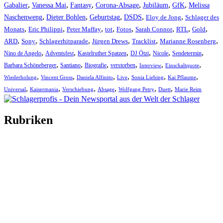
,
,
,
,
,
,
Gabalier
Vanessa Mai
Fantasy
Corona-Absage
Jubiläum
GfK
Melissa
,
,
,
,
,
Naschenweng
Dieter Bohlen
Geburtstag
DSDS
Eloy de Jong
Schlager des
,
,
,
,
,
,
,
,
Monats
Eric Philippi
Peter Maffay
tot
Fotos
Sarah Connor
RTL
Gold
,
,
,
,
,
,
ARD
Sony
Schlagerhitparade
Jürgen Drews
Tracklist
Marianne Rosenberg
,
,
,
,
,
,
Nino de Angelo
Adventsfest
Kastelruther Spatzen
DJ Ötzi
Nicole
Sendetermin
,
,
,
,
,
,
Barbara Schöneberger
Santiano
Biografie
verstorben
Interview
Einschaltquote
,
,
,
,
,
,
Wiederholung
Vincent Gross
Daniela Alfinito
Live
Sonia Liebing
Kai Pflaume
,
,
,
,
,
,
Universal
Kaisermania
Verschiebung
Absage
Wolfgang Petry
Duett
Marie Reim
Rubriken
Titelstory
SchlagerNews
Neuerscheinungen
Interviews
Biographien
CD-Rezension
Kolumne
Audio-Interviews
und mehr…