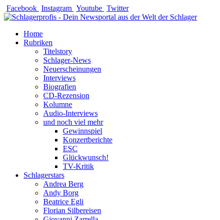
Zum
Facebook
Instagram
Youtube
Twitter
Inhalt
springen
Home
Rubriken
Titelstory
Schlager-News
Neuerscheinungen
Interviews
Biografien
CD-Rezension
Kolumne
Audio-Interviews
und noch viel mehr
Gewinnspiel
Konzertberichte
ESC
Glückwunsch!
TV-Kritik
Schlagerstars
Andrea Berg
Andy Borg
Beatrice Egli
Florian Silbereisen
Giovanni Zarrella