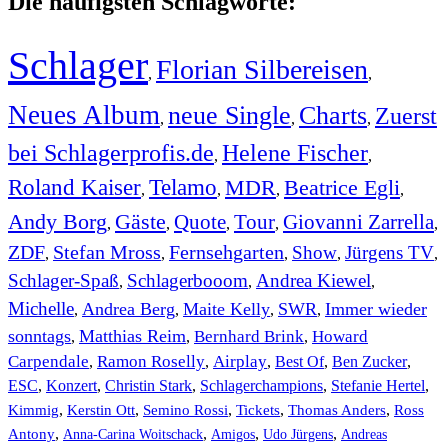
Die häufigsten Schlagworte:
Schlager
Florian Silbereisen
,
,
Neues Album
neue Single
Charts
Zuerst
,
,
,
bei Schlagerprofis.de
Helene Fischer
,
,
Roland Kaiser
Telamo
MDR
Beatrice Egli
,
,
,
,
Andy Borg
Gäste
Quote
Tour
Giovanni Zarrella
,
,
,
,
,
ZDF
Stefan Mross
Fernsehgarten
Show
Jürgens TV
,
,
,
,
,
Schlager-Spaß
Schlagerbooom
Andrea Kiewel
,
,
,
Michelle
Andrea Berg
Maite Kelly
SWR
Immer wieder
,
,
,
,
sonntags
Matthias Reim
Bernhard Brink
Howard
,
,
,
Carpendale
Ramon Roselly
Airplay
Best Of
Ben Zucker
,
,
,
,
,
ESC
,
Konzert
,
Christin Stark
,
Schlagerchampions
,
Stefanie Hertel
,
Kimmig
,
Kerstin Ott
,
,
,
,
Semino Rossi
Tickets
Thomas Anders
Ross
,
,
,
,
Antony
Anna-Carina Woitschack
Amigos
Udo Jürgens
Andreas