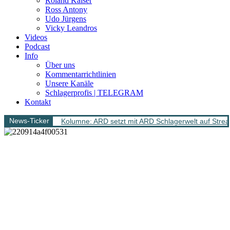
Roland Kaiser
Ross Antony
Udo Jürgens
Vicky Leandros
Videos
Podcast
Info
Über uns
Kommentarrichtlinien
Unsere Kanäle
Schlagerprofis | TELEGRAM
Kontakt
News-Ticker
Kolumne: ARD setzt mit ARD Schlagerwelt auf Stream