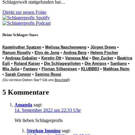
Schlagerwelt stattgefunden hat…
Direkt zur neuen Folge
Deine Schlager-Stars
Kastelruther Spatzen
•
Melissa Naschenweng
•
Jürgen Drews
•
Ramon Roselly
•
Eloy de Jong
•
Andrea Berg
•
Helene Fischer
•
Andreas Gabalier
•
Kerstin Ott
•
Vanessa Mai
•
Ben Zucker
•
Beatrice
Egli
•
Roland Kaiser
•
Die Schlagerpiloten
•
Die Amigos
•
Santiano
•
Mia Julia
•
Fantasy
•
Florian Silbereisen
•
KLUBBB3
•
Matthias Reim
•
Sarah Connor
•
Semino Rossi
(Du vermisst Deinen Star? Gib uns
Bescheid
!)
5 Kommentare
Amanda
sagt:
14. September 2022 um 22:33 Uhr
Wir lieben Schlagerprofis
Stephan Imming
sagt: