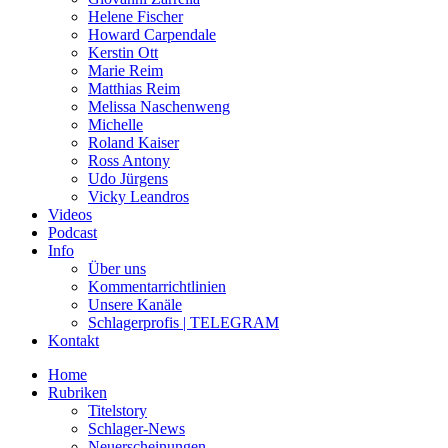
Helene Fischer
Howard Carpendale
Kerstin Ott
Marie Reim
Matthias Reim
Melissa Naschenweng
Michelle
Roland Kaiser
Ross Antony
Udo Jürgens
Vicky Leandros
Videos
Podcast
Info
Über uns
Kommentarrichtlinien
Unsere Kanäle
Schlagerprofis | TELEGRAM
Kontakt
Home
Rubriken
Titelstory
Schlager-News
Neuerscheinungen