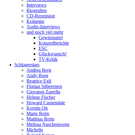
Interviews
Biografien
CD-Rezension
Kolumne
Audio-Interviews
und noch viel mehr
Gewinnspiel
Konzertberichte
ESC
Glückwunsch!
TV-Kritik
Schlagerstars
Andrea Berg
Andy Borg
Beatrice Egli
Florian Silbereisen
Giovanni Zarrella
Helene Fischer
Howard Carpendale
Kerstin Ott
Marie Reim
Matthias Reim
Melissa Naschenweng
Michelle