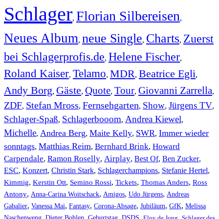
Schlager
Florian Silbereisen
,
,
Neues Album
neue Single
Charts
Zuerst
,
,
,
bei Schlagerprofis.de
Helene Fischer
,
,
Roland Kaiser
Telamo
MDR
Beatrice Egli
,
,
,
,
Andy Borg
Gäste
Quote
Tour
Giovanni Zarrella
,
,
,
,
,
ZDF
Stefan Mross
Fernsehgarten
Show
Jürgens TV
,
,
,
,
,
Schlager-Spaß
Schlagerbooom
Andrea Kiewel
,
,
,
Michelle
Andrea Berg
Maite Kelly
SWR
Immer wieder
,
,
,
,
sonntags
Matthias Reim
Bernhard Brink
Howard
,
,
,
Carpendale
Ramon Roselly
Airplay
Best Of
Ben Zucker
,
,
,
,
,
ESC
,
Konzert
,
Christin Stark
,
Schlagerchampions
,
Stefanie Hertel
,
Kimmig
,
Kerstin Ott
,
,
,
,
Semino Rossi
Tickets
Thomas Anders
Ross
,
,
,
,
Antony
Anna-Carina Woitschack
Amigos
Udo Jürgens
Andreas
,
,
,
,
,
,
Gabalier
Vanessa Mai
Fantasy
Corona-Absage
Jubiläum
GfK
Melissa
,
,
,
,
,
Naschenweng
Dieter Bohlen
Geburtstag
DSDS
Eloy de Jong
Schlager des