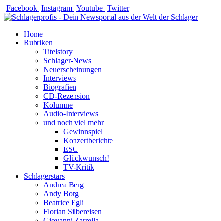
Zum
Facebook
Instagram
Youtube
Twitter
Inhalt
springen
Home
Rubriken
Titelstory
Schlager-News
Neuerscheinungen
Interviews
Biografien
CD-Rezension
Kolumne
Audio-Interviews
und noch viel mehr
Gewinnspiel
Konzertberichte
ESC
Glückwunsch!
TV-Kritik
Schlagerstars
Andrea Berg
Andy Borg
Beatrice Egli
Florian Silbereisen
Giovanni Zarrella