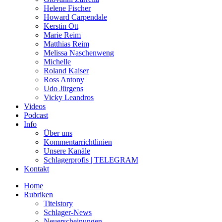
Helene Fischer
Howard Carpendale
Kerstin Ott
Marie Reim
Matthias Reim
Melissa Naschenweng
Michelle
Roland Kaiser
Ross Antony
Udo Jürgens
Vicky Leandros
Videos
Podcast
Info
Über uns
Kommentarrichtlinien
Unsere Kanäle
Schlagerprofis | TELEGRAM
Kontakt
Home
Rubriken
Titelstory
Schlager-News
Neuerscheinungen