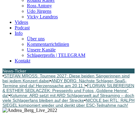
Roland Kaiser
Ross Antony
Udo Jürgens
Vicky Leandros
Videos
Podcast
Info
Über uns
Kommentarrichtlinien
Unsere Kanäle
Schlagerprofis | TELEGRAM
Kontakt
News-Ticker
•
STEFAN MROSS: Tournee 2027: Diese beiden Sängerinnen sind
bei jedem Konzert dabei
•
ANDY BORG: Nächste Schlager-Spaß-
Termine sind da! Herzenssache am 20.11.!
•
FLORIAN SILBEREISEN
& ESTHER SEDLACZEK: Presseinfo und Fotos „Goldene Henne“
da!
•
Kolumne: ARD setzt mit ARD Schlagerwelt auf Streaming – doch
viele Schlagerfans bleiben auf der Strecke
•
NICOLE bei RTL: RALPH
SIEGEL komponiert wieder und denkt über ESC-Teilnahme nach!