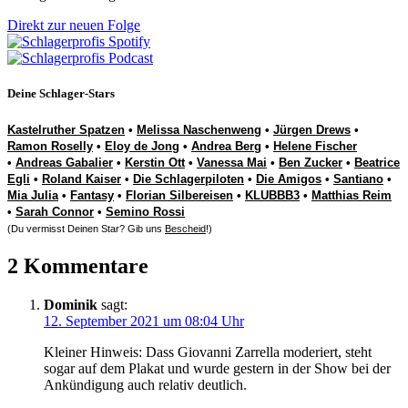
Direkt zur neuen Folge
Deine Schlager-Stars
Kastelruther Spatzen
•
Melissa Naschenweng
•
Jürgen Drews
•
Ramon Roselly
•
Eloy de Jong
•
Andrea Berg
•
Helene Fischer
•
Andreas Gabalier
•
Kerstin Ott
•
Vanessa Mai
•
Ben Zucker
•
Beatrice
Egli
•
Roland Kaiser
•
Die Schlagerpiloten
•
Die Amigos
•
Santiano
•
Mia Julia
•
Fantasy
•
Florian Silbereisen
•
KLUBBB3
•
Matthias Reim
•
Sarah Connor
•
Semino Rossi
(Du vermisst Deinen Star? Gib uns
Bescheid
!)
2 Kommentare
Dominik
sagt:
12. September 2021 um 08:04 Uhr
Kleiner Hinweis: Dass Giovanni Zarrella moderiert, steht
sogar auf dem Plakat und wurde gestern in der Show bei der
Ankündigung auch relativ deutlich.