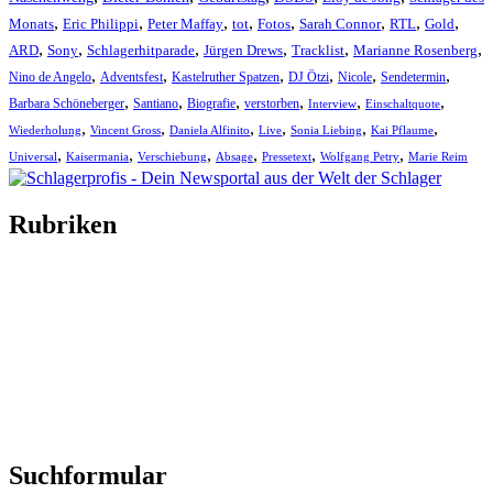
,
,
,
,
,
,
,
,
Monats
Eric Philippi
Peter Maffay
tot
Fotos
Sarah Connor
RTL
Gold
,
,
,
,
,
,
ARD
Sony
Schlagerhitparade
Jürgen Drews
Tracklist
Marianne Rosenberg
,
,
,
,
,
,
Nino de Angelo
Adventsfest
Kastelruther Spatzen
DJ Ötzi
Nicole
Sendetermin
,
,
,
,
,
,
Barbara Schöneberger
Santiano
Biografie
verstorben
Interview
Einschaltquote
,
,
,
,
,
,
Wiederholung
Vincent Gross
Daniela Alfinito
Live
Sonia Liebing
Kai Pflaume
,
,
,
,
,
,
Universal
Kaisermania
Verschiebung
Absage
Pressetext
Wolfgang Petry
Marie Reim
Rubriken
Titelstory
SchlagerNews
Neuerscheinungen
Interviews
Biographien
CD-Rezension
Kolumne
Audio-Interviews
und mehr…
Suchformular