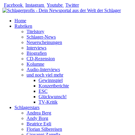
Zum
Facebook
Instagram
Youtube
Twitter
Inhalt
springen
Home
Rubriken
Titelstory
Schlager-News
Neuerscheinungen
Interviews
Biografien
CD-Rezension
Kolumne
Audio-Interviews
und noch viel mehr
Gewinnspiel
Konzertberichte
ESC
Glückwunsch!
TV-Kritik
Schlagerstars
Andrea Berg
Andy Borg
Beatrice Egli
Florian Silbereisen
Giovanni Zarrella