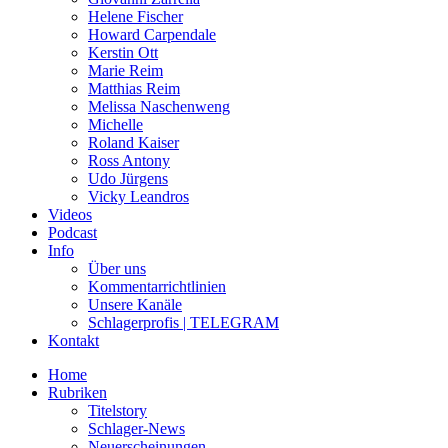
Helene Fischer
Howard Carpendale
Kerstin Ott
Marie Reim
Matthias Reim
Melissa Naschenweng
Michelle
Roland Kaiser
Ross Antony
Udo Jürgens
Vicky Leandros
Videos
Podcast
Info
Über uns
Kommentarrichtlinien
Unsere Kanäle
Schlagerprofis | TELEGRAM
Kontakt
Home
Rubriken
Titelstory
Schlager-News
Neuerscheinungen