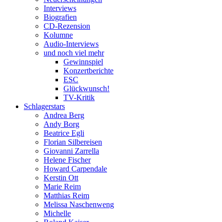
Interviews
Biografien
CD-Rezension
Kolumne
Audio-Interviews
und noch viel mehr
Gewinnspiel
Konzertberichte
ESC
Glückwunsch!
TV-Kritik
Schlagerstars
Andrea Berg
Andy Borg
Beatrice Egli
Florian Silbereisen
Giovanni Zarrella
Helene Fischer
Howard Carpendale
Kerstin Ott
Marie Reim
Matthias Reim
Melissa Naschenweng
Michelle