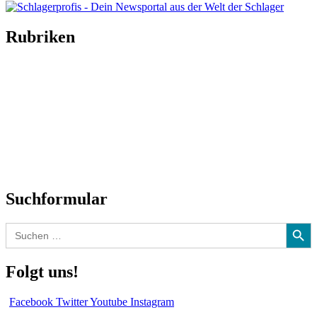
Rubriken
Titelstory
SchlagerNews
Neuerscheinungen
Interviews
Biographien
CD-Rezension
Kolumne
Audio-Interviews
und mehr…
Suchformular
Search Button
Search
for:
Folgt uns!
Facebook
Twitter
Youtube
Instagram