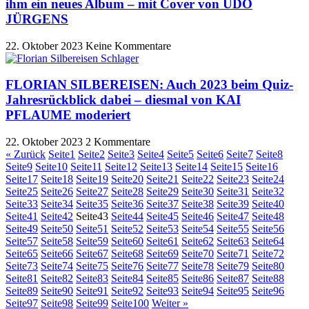
ihm ein neues Album – mit Cover von UDO
JÜRGENS
22. Oktober 2023
Keine Kommentare
FLORIAN SILBEREISEN: Auch 2023 beim Quiz-
Jahresrückblick dabei – diesmal von KAI
PFLAUME moderiert
22. Oktober 2023
2 Kommentare
« Zurück
Seite
1
Seite
2
Seite
3
Seite
4
Seite
5
Seite
6
Seite
7
Seite
8
Seite
9
Seite
10
Seite
11
Seite
12
Seite
13
Seite
14
Seite
15
Seite
16
Seite
17
Seite
18
Seite
19
Seite
20
Seite
21
Seite
22
Seite
23
Seite
24
Seite
25
Seite
26
Seite
27
Seite
28
Seite
29
Seite
30
Seite
31
Seite
32
Seite
33
Seite
34
Seite
35
Seite
36
Seite
37
Seite
38
Seite
39
Seite
40
Seite
41
Seite
42
Seite
43
Seite
44
Seite
45
Seite
46
Seite
47
Seite
48
Seite
49
Seite
50
Seite
51
Seite
52
Seite
53
Seite
54
Seite
55
Seite
56
Seite
57
Seite
58
Seite
59
Seite
60
Seite
61
Seite
62
Seite
63
Seite
64
Seite
65
Seite
66
Seite
67
Seite
68
Seite
69
Seite
70
Seite
71
Seite
72
Seite
73
Seite
74
Seite
75
Seite
76
Seite
77
Seite
78
Seite
79
Seite
80
Seite
81
Seite
82
Seite
83
Seite
84
Seite
85
Seite
86
Seite
87
Seite
88
Seite
89
Seite
90
Seite
91
Seite
92
Seite
93
Seite
94
Seite
95
Seite
96
Seite
97
Seite
98
Seite
99
Seite
100
Weiter »