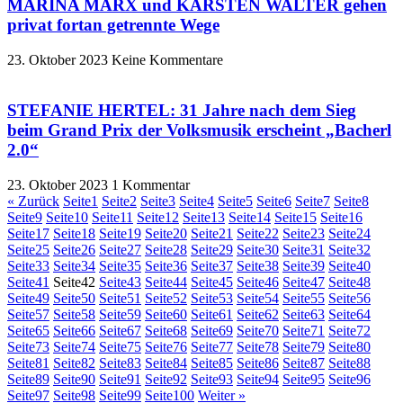
MARINA MARX und KARSTEN WALTER gehen
privat fortan getrennte Wege
23. Oktober 2023
Keine Kommentare
STEFANIE HERTEL: 31 Jahre nach dem Sieg
beim Grand Prix der Volksmusik erscheint „Bacherl
2.0“
23. Oktober 2023
1 Kommentar
« Zurück
Seite
1
Seite
2
Seite
3
Seite
4
Seite
5
Seite
6
Seite
7
Seite
8
Seite
9
Seite
10
Seite
11
Seite
12
Seite
13
Seite
14
Seite
15
Seite
16
Seite
17
Seite
18
Seite
19
Seite
20
Seite
21
Seite
22
Seite
23
Seite
24
Seite
25
Seite
26
Seite
27
Seite
28
Seite
29
Seite
30
Seite
31
Seite
32
Seite
33
Seite
34
Seite
35
Seite
36
Seite
37
Seite
38
Seite
39
Seite
40
Seite
41
Seite
42
Seite
43
Seite
44
Seite
45
Seite
46
Seite
47
Seite
48
Seite
49
Seite
50
Seite
51
Seite
52
Seite
53
Seite
54
Seite
55
Seite
56
Seite
57
Seite
58
Seite
59
Seite
60
Seite
61
Seite
62
Seite
63
Seite
64
Seite
65
Seite
66
Seite
67
Seite
68
Seite
69
Seite
70
Seite
71
Seite
72
Seite
73
Seite
74
Seite
75
Seite
76
Seite
77
Seite
78
Seite
79
Seite
80
Seite
81
Seite
82
Seite
83
Seite
84
Seite
85
Seite
86
Seite
87
Seite
88
Seite
89
Seite
90
Seite
91
Seite
92
Seite
93
Seite
94
Seite
95
Seite
96
Seite
97
Seite
98
Seite
99
Seite
100
Weiter »