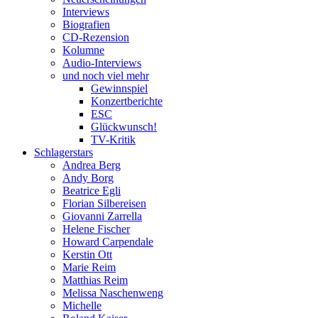
Interviews
Biografien
CD-Rezension
Kolumne
Audio-Interviews
und noch viel mehr
Gewinnspiel
Konzertberichte
ESC
Glückwunsch!
TV-Kritik
Schlagerstars
Andrea Berg
Andy Borg
Beatrice Egli
Florian Silbereisen
Giovanni Zarrella
Helene Fischer
Howard Carpendale
Kerstin Ott
Marie Reim
Matthias Reim
Melissa Naschenweng
Michelle