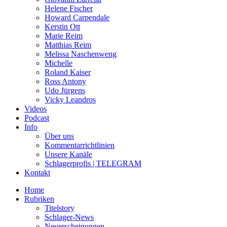
Helene Fischer
Howard Carpendale
Kerstin Ott
Marie Reim
Matthias Reim
Melissa Naschenweng
Michelle
Roland Kaiser
Ross Antony
Udo Jürgens
Vicky Leandros
Videos
Podcast
Info
Über uns
Kommentarrichtlinien
Unsere Kanäle
Schlagerprofis | TELEGRAM
Kontakt
Home
Rubriken
Titelstory
Schlager-News
Neuerscheinungen