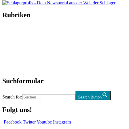
Rubriken
Titelstory
SchlagerNews
Neuerscheinungen
Interviews
Biographien
CD-Rezension
Kolumne
Audio-Interviews
und mehr…
Suchformular
Search for:
Search Button
Folgt uns!
Facebook
Twitter
Youtube
Instagram