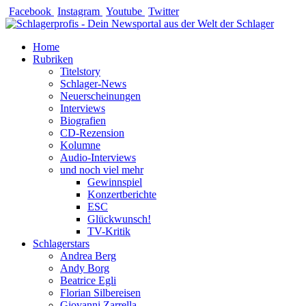
Zum
Facebook
Instagram
Youtube
Twitter
Inhalt
springen
Home
Rubriken
Titelstory
Schlager-News
Neuerscheinungen
Interviews
Biografien
CD-Rezension
Kolumne
Audio-Interviews
und noch viel mehr
Gewinnspiel
Konzertberichte
ESC
Glückwunsch!
TV-Kritik
Schlagerstars
Andrea Berg
Andy Borg
Beatrice Egli
Florian Silbereisen
Giovanni Zarrella