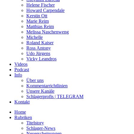
Helene Fischer
Howard Carpendale
Kerstin Ott
Marie Reim
Matthias Reim
Melissa Naschenweng
Michelle
Roland Kaiser
Ross Antony
Udo Jürgens
Vicky Leandros
Videos
Podcast
Info
Über uns
Kommentarrichtlinien
Unsere Kanäle
Schlagerprofis | TELEGRAM
Kontakt
Home
Rubriken
Titelstory
Schlager-News
Neuerscheinungen