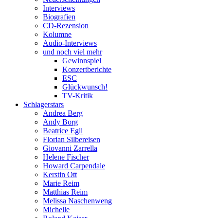
Interviews
Biografien
CD-Rezension
Kolumne
Audio-Interviews
und noch viel mehr
Gewinnspiel
Konzertberichte
ESC
Glückwunsch!
TV-Kritik
Schlagerstars
Andrea Berg
Andy Borg
Beatrice Egli
Florian Silbereisen
Giovanni Zarrella
Helene Fischer
Howard Carpendale
Kerstin Ott
Marie Reim
Matthias Reim
Melissa Naschenweng
Michelle