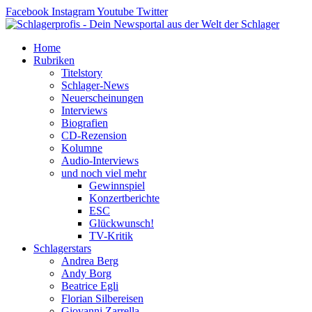
Zum
Facebook
Instagram
Youtube
Twitter
Inhalt
springen
Home
Rubriken
Titelstory
Schlager-News
Neuerscheinungen
Interviews
Biografien
CD-Rezension
Kolumne
Audio-Interviews
und noch viel mehr
Gewinnspiel
Konzertberichte
ESC
Glückwunsch!
TV-Kritik
Schlagerstars
Andrea Berg
Andy Borg
Beatrice Egli
Florian Silbereisen
Giovanni Zarrella