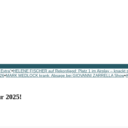
Extra“
•
HELENE FISCHER auf Rekordjagd: Platz 1 im Airplay – knackt
026
•
MARK MEDLOCK krank: Absage bei GIOVANNI ZARRELLA Show
•
A
r 2025!