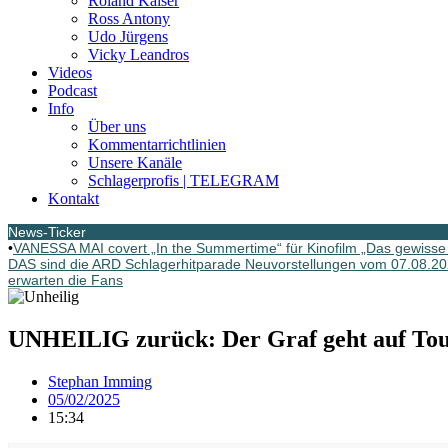
Roland Kaiser
Ross Antony
Udo Jürgens
Vicky Leandros
Videos
Podcast
Info
Über uns
Kommentarrichtlinien
Unsere Kanäle
Schlagerprofis | TELEGRAM
Kontakt
News-Ticker
•
VANESSA MAI covert „In the Summertime“ für Kinofilm „Das gewisse 
DAS sind die ARD Schlagerhitparade Neuvorstellungen vom 07.08.2
erwarten die Fans
UNHEILIG zurück: Der Graf geht auf Tou
Stephan Imming
05/02/2025
15:34