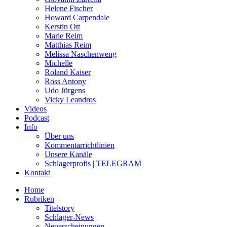
Helene Fischer
Howard Carpendale
Kerstin Ott
Marie Reim
Matthias Reim
Melissa Naschenweng
Michelle
Roland Kaiser
Ross Antony
Udo Jürgens
Vicky Leandros
Videos
Podcast
Info
Über uns
Kommentarrichtlinien
Unsere Kanäle
Schlagerprofis | TELEGRAM
Kontakt
Home
Rubriken
Titelstory
Schlager-News
Neuerscheinungen