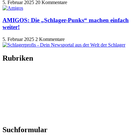
5. Februar 2025
20 Kommentare
AMIGOS: Die „Schlager-Punks“ machen einfach
weiter!
5. Februar 2025
2 Kommentare
Rubriken
Titelstory
SchlagerNews
Neuerscheinungen
Interviews
Biographien
CD-Rezension
Kolumne
Audio-Interviews
und mehr…
Suchformular
Search Button