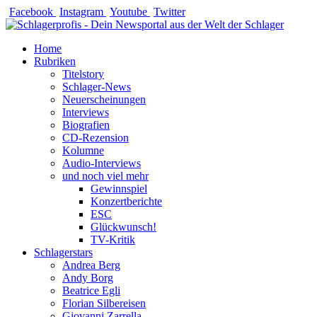
Zum
Facebook
Instagram
Youtube
Twitter
Inhalt
springen
Home
Rubriken
Titelstory
Schlager-News
Neuerscheinungen
Interviews
Biografien
CD-Rezension
Kolumne
Audio-Interviews
und noch viel mehr
Gewinnspiel
Konzertberichte
ESC
Glückwunsch!
TV-Kritik
Schlagerstars
Andrea Berg
Andy Borg
Beatrice Egli
Florian Silbereisen
Giovanni Zarrella