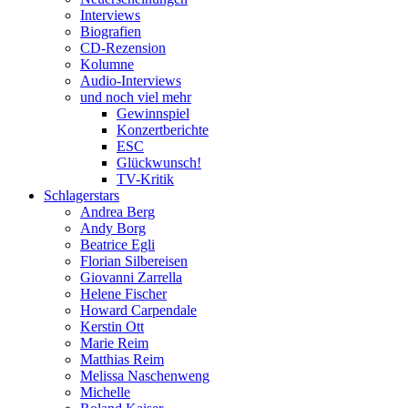
Interviews
Biografien
CD-Rezension
Kolumne
Audio-Interviews
und noch viel mehr
Gewinnspiel
Konzertberichte
ESC
Glückwunsch!
TV-Kritik
Schlagerstars
Andrea Berg
Andy Borg
Beatrice Egli
Florian Silbereisen
Giovanni Zarrella
Helene Fischer
Howard Carpendale
Kerstin Ott
Marie Reim
Matthias Reim
Melissa Naschenweng
Michelle