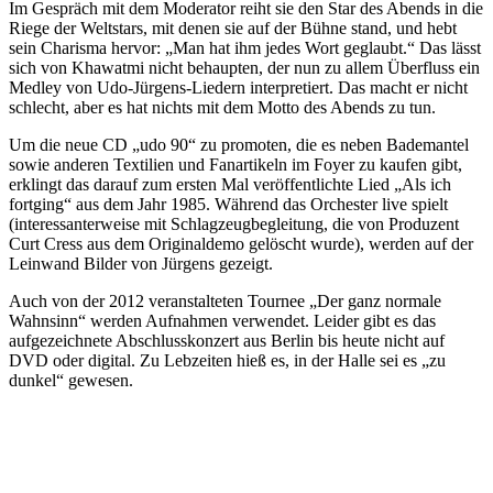
Im Gespräch mit dem Moderator reiht sie den Star des Abends in die
Riege der Weltstars, mit denen sie auf der Bühne stand, und hebt
sein Charisma hervor: „Man hat ihm jedes Wort geglaubt.“ Das lässt
sich von Khawatmi nicht behaupten, der nun zu allem Überfluss ein
Medley von Udo-Jürgens-Liedern interpretiert. Das macht er nicht
schlecht, aber es hat nichts mit dem Motto des Abends zu tun.
Um die neue CD „udo 90“ zu promoten, die es neben Bademantel
sowie anderen Textilien und Fanartikeln im Foyer zu kaufen gibt,
erklingt das darauf zum ersten Mal veröffentlichte Lied „Als ich
fortging“ aus dem Jahr 1985. Während das Orchester live spielt
(interessanterweise mit Schlagzeugbegleitung, die von Produzent
Curt Cress aus dem Originaldemo gelöscht wurde), werden auf der
Leinwand Bilder von Jürgens gezeigt.
Auch von der 2012 veranstalteten Tournee „Der ganz normale
Wahnsinn“ werden Aufnahmen verwendet. Leider gibt es das
aufgezeichnete Abschlusskonzert aus Berlin bis heute nicht auf
DVD oder digital. Zu Lebzeiten hieß es, in der Halle sei es „zu
dunkel“ gewesen.