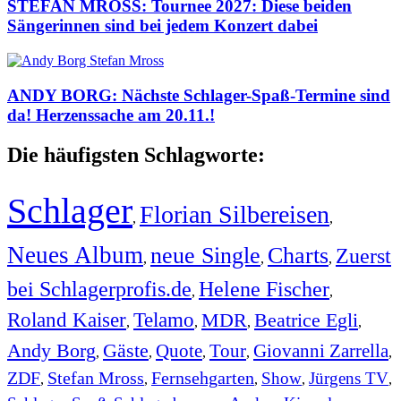
STEFAN MROSS: Tournee 2027: Diese beiden
Sängerinnen sind bei jedem Konzert dabei
ANDY BORG: Nächste Schlager-Spaß-Termine sind
da! Herzenssache am 20.11.!
Die häufigsten Schlagworte:
Schlager
Florian Silbereisen
,
,
Neues Album
neue Single
Charts
Zuerst
,
,
,
bei Schlagerprofis.de
Helene Fischer
,
,
Roland Kaiser
Telamo
MDR
Beatrice Egli
,
,
,
,
Andy Borg
Gäste
Quote
Tour
Giovanni Zarrella
,
,
,
,
,
ZDF
Stefan Mross
Fernsehgarten
Show
Jürgens TV
,
,
,
,
,