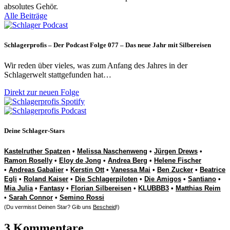
absolutes Gehör.
Alle Beiträge
Schlagerprofis – Der Podcast Folge 077 – Das neue Jahr mit Silbereisen
Wir reden über vieles, was zum Anfang des Jahres in der
Schlagerwelt stattgefunden hat…
Direkt zur neuen Folge
Deine Schlager-Stars
Kastelruther Spatzen
•
Melissa Naschenweng
•
Jürgen Drews
•
Ramon Roselly
•
Eloy de Jong
•
Andrea Berg
•
Helene Fischer
•
Andreas Gabalier
•
Kerstin Ott
•
Vanessa Mai
•
Ben Zucker
•
Beatrice
Egli
•
Roland Kaiser
•
Die Schlagerpiloten
•
Die Amigos
•
Santiano
•
Mia Julia
•
Fantasy
•
Florian Silbereisen
•
KLUBBB3
•
Matthias Reim
•
Sarah Connor
•
Semino Rossi
(Du vermisst Deinen Star? Gib uns
Bescheid
!)
3 Kommentare