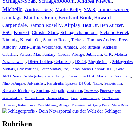
Schlager-Spaß
Schlagerbooom
Andrea Kiewel
,
,
,
Michelle
Andrea Berg
Maite Kelly
SWR
Immer wieder
,
,
,
,
sonntags
Matthias Reim
Bernhard Brink
Howard
,
,
,
Carpendale
Ramon Roselly
Airplay
Best Of
Ben Zucker
,
,
,
,
,
ESC
,
Konzert
,
Christin Stark
,
Schlagerchampions
,
Stefanie Hertel
,
Kimmig
,
Kerstin Ott
,
,
,
,
Semino Rossi
Tickets
Thomas Anders
Ross
,
,
,
,
Antony
Anna-Carina Woitschack
Amigos
Udo Jürgens
Andreas
,
,
,
,
,
,
Gabalier
Vanessa Mai
Fantasy
Corona-Absage
Jubiläum
GfK
Melissa
,
,
,
,
,
Naschenweng
Dieter Bohlen
Geburtstag
DSDS
Eloy de Jong
Schlager des
,
,
,
,
,
,
,
,
Monats
Eric Philippi
Peter Maffay
tot
Fotos
Sarah Connor
RTL
Gold
,
,
,
,
,
,
ARD
Sony
Schlagerhitparade
Jürgen Drews
Tracklist
Marianne Rosenberg
,
,
,
,
,
,
Nino de Angelo
Adventsfest
Kastelruther Spatzen
DJ Ötzi
Nicole
Sendetermin
,
,
,
,
,
,
Barbara Schöneberger
Santiano
Biografie
verstorben
Interview
Einschaltquote
,
,
,
,
,
,
Wiederholung
Vincent Gross
Daniela Alfinito
Live
Sonia Liebing
Kai Pflaume
,
,
,
,
,
,
Universal
Kaisermania
Verschiebung
Absage
Pressetext
Wolfgang Petry
Marie Reim
Rubriken