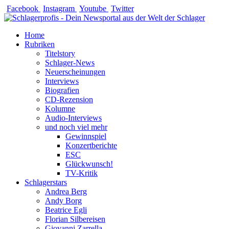
Zum
Facebook
Instagram
Youtube
Twitter
Inhalt
springen
Home
Rubriken
Titelstory
Schlager-News
Neuerscheinungen
Interviews
Biografien
CD-Rezension
Kolumne
Audio-Interviews
und noch viel mehr
Gewinnspiel
Konzertberichte
ESC
Glückwunsch!
TV-Kritik
Schlagerstars
Andrea Berg
Andy Borg
Beatrice Egli
Florian Silbereisen
Giovanni Zarrella