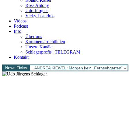
Roland Kaiser
Ross Antony
Udo Jürgens
Vicky Leandros
Videos
Podcast
Info
Über uns
Kommentarrichtlinien
Unsere Kanäle
Schlagerprofis | TELEGRAM
Kontakt
News-Ticker
ANDREA KIEWEL: Morgen kein „Fernsehgarten“ – 