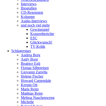
Interviews
Biografien
CD-Rezension
Kolumne
Audio-Interviews
und noch viel mehr
Gewinnspiel
Konzertberichte
ESC
Glückwunsch!
TV-Kritik
Schlagerstars
Andrea Berg
Andy Borg
Beatrice Egli
Florian Silbereisen
Giovanni Zarrella
Helene Fischer
Howard Carpendale
Kerstin Ott
Marie Reim
Matthias Reim
Melissa Naschenweng
Michelle