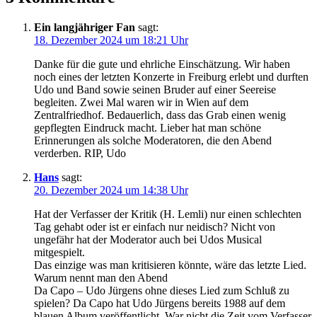
Ein langjähriger Fan
sagt:
18. Dezember 2024 um 18:21 Uhr
Danke für die gute und ehrliche Einschätzung. Wir haben
noch eines der letzten Konzerte in Freiburg erlebt und durften
Udo und Band sowie seinen Bruder auf einer Seereise
begleiten. Zwei Mal waren wir in Wien auf dem
Zentralfriedhof. Bedauerlich, dass das Grab einen wenig
gepflegten Eindruck macht. Lieber hat man schöne
Erinnerungen als solche Moderatoren, die den Abend
verderben. RIP, Udo
Hans
sagt:
20. Dezember 2024 um 14:38 Uhr
Hat der Verfasser der Kritik (H. Lemli) nur einen schlechten
Tag gehabt oder ist er einfach nur neidisch? Nicht von
ungefähr hat der Moderator auch bei Udos Musical
mitgespielt.
Das einzige was man kritisieren könnte, wäre das letzte Lied.
Warum nennt man den Abend
Da Capo – Udo Jürgens ohne dieses Lied zum Schluß zu
spielen? Da Capo hat Udo Jürgens bereits 1988 auf dem
blauen Album veröffentlicht. War nicht die Zeit vom Verfasser