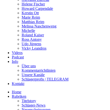
Helene Fischer
Howard Carpendale
Kerstin Ott
Marie Reim
Matthias Reim
Melissa Naschenweng
Michelle
Roland Kaiser
Ross Antony
Udo Jürgens
Vicky Leandros
Videos
Podcast
Info
Über uns
Kommentarrichtlinien
Unsere Kanäle
Schlagerprofis | TELEGRAM
Kontakt
Home
Rubriken
Titelstory
Schlager-News
Neuerscheinungen