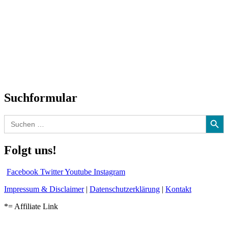
Titelstory
SchlagerNews
Neuerscheinungen
Interviews
Biographien
CD-Rezension
Kolumne
Audio-Interviews
und mehr…
Suchformular
Search Button
Search
for:
Folgt uns!
Facebook
Twitter
Youtube
Instagram
Impressum & Disclaimer
|
Datenschutzerklärung
|
Kontakt
*= Affiliate Link