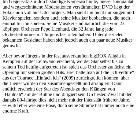
Im Gegensatz zur durch ständige Kameraschnitte, miese Tonqualität
und weggeschnittene Moderationen verstümmelten DVD liegt der
Fokus nun voll auf Udo Jürgens. Man sieht ihn nicht nur singen und
Klavier spielen, sondern auch seine Musiker beobachten, die noch
einmal für ihn spielen. Seine Musiker sind natürlich die vom 23-
köpfigen Orchester Pepe Lienhard, die 32 Jahre lang jede
Orchestertournee mit Jürgens bestritten haben. Unter die vielen
bekannten Gesichter haben sich jedoch auch ein paar neue Musiker
gemischt.
Aber bevor Jürgens in der fast ausverkauften bigBOX Allgäu in
Kempten auf der Leinwand erscheint, wo der Star selbst bis zu
seinem Tod häufig aufgetreten ist, spielt das Orchester zunächst ein
Opening mit seinen großen Hits. Hier hätte man auf die „Ouvertüre“
aus der Tournee „Einfach ich“ (2009) zurückgreifen können, aber
die Lieder wurden neu zusammengestellt und arrangiert. Dann
endlich erscheint der Star des Abends zu den Klängen von
„Hautnah“ auf der Bühne und dirigiert sein Orchester. Zwar tut der
damals 80-Jährige dies nicht mehr mit der Intensität früherer Jahre,
es wirkt eher wie eine Pose, doch seine Stimme hat immer noch eine
enorme Kraft.