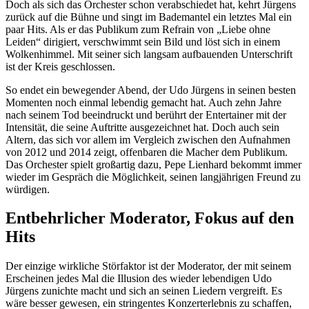
Doch als sich das Orchester schon verabschiedet hat, kehrt Jürgens
zurück auf die Bühne und singt im Bademantel ein letztes Mal ein
paar Hits. Als er das Publikum zum Refrain von „Liebe ohne
Leiden“ dirigiert, verschwimmt sein Bild und löst sich in einem
Wolkenhimmel. Mit seiner sich langsam aufbauenden Unterschrift
ist der Kreis geschlossen.
So endet ein bewegender Abend, der Udo Jürgens in seinen besten
Momenten noch einmal lebendig gemacht hat. Auch zehn Jahre
nach seinem Tod beeindruckt und berührt der Entertainer mit der
Intensität, die seine Auftritte ausgezeichnet hat. Doch auch sein
Altern, das sich vor allem im Vergleich zwischen den Aufnahmen
von 2012 und 2014 zeigt, offenbaren die Macher dem Publikum.
Das Orchester spielt großartig dazu, Pepe Lienhard bekommt immer
wieder im Gespräch die Möglichkeit, seinen langjährigen Freund zu
würdigen.
Entbehrlicher Moderator, Fokus auf den
Hits
Der einzige wirkliche Störfaktor ist der Moderator, der mit seinem
Erscheinen jedes Mal die Illusion des wieder lebendigen Udo
Jürgens zunichte macht und sich an seinen Liedern vergreift. Es
wäre besser gewesen, ein stringentes Konzerterlebnis zu schaffen,