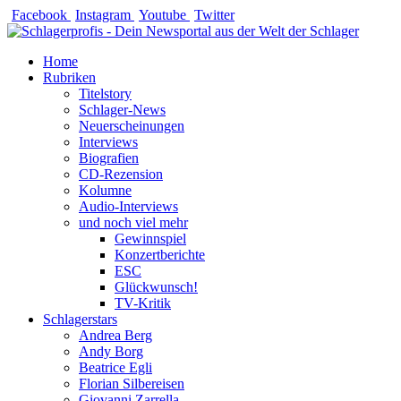
Zum
Facebook
Instagram
Youtube
Twitter
Inhalt
springen
Home
Rubriken
Titelstory
Schlager-News
Neuerscheinungen
Interviews
Biografien
CD-Rezension
Kolumne
Audio-Interviews
und noch viel mehr
Gewinnspiel
Konzertberichte
ESC
Glückwunsch!
TV-Kritik
Schlagerstars
Andrea Berg
Andy Borg
Beatrice Egli
Florian Silbereisen
Giovanni Zarrella