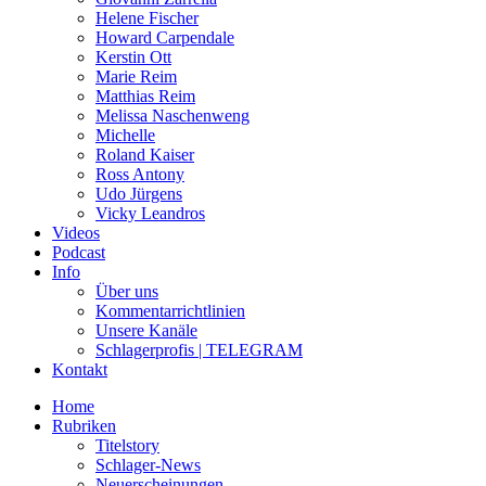
Helene Fischer
Howard Carpendale
Kerstin Ott
Marie Reim
Matthias Reim
Melissa Naschenweng
Michelle
Roland Kaiser
Ross Antony
Udo Jürgens
Vicky Leandros
Videos
Podcast
Info
Über uns
Kommentarrichtlinien
Unsere Kanäle
Schlagerprofis | TELEGRAM
Kontakt
Home
Rubriken
Titelstory
Schlager-News
Neuerscheinungen