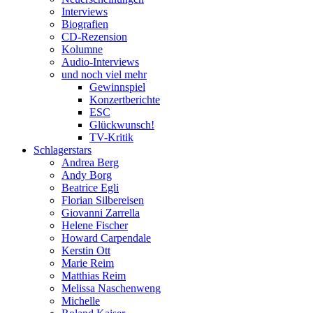
Interviews
Biografien
CD-Rezension
Kolumne
Audio-Interviews
und noch viel mehr
Gewinnspiel
Konzertberichte
ESC
Glückwunsch!
TV-Kritik
Schlagerstars
Andrea Berg
Andy Borg
Beatrice Egli
Florian Silbereisen
Giovanni Zarrella
Helene Fischer
Howard Carpendale
Kerstin Ott
Marie Reim
Matthias Reim
Melissa Naschenweng
Michelle