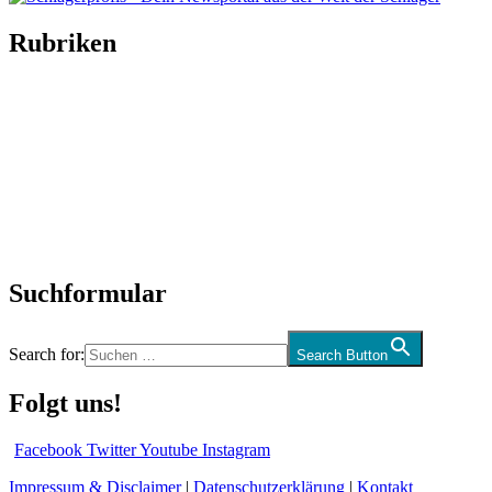
Rubriken
Titelstory
SchlagerNews
Neuerscheinungen
Interviews
Biographien
CD-Rezension
Kolumne
Audio-Interviews
und mehr…
Suchformular
Search for:
Search Button
Folgt uns!
Facebook
Twitter
Youtube
Instagram
Impressum & Disclaimer
|
Datenschutzerklärung
|
Kontakt