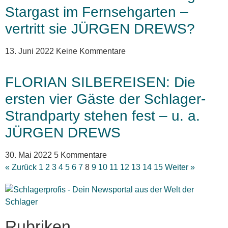
Stargast im Fernsehgarten –
vertritt sie JÜRGEN DREWS?
13. Juni 2022
Keine Kommentare
FLORIAN SILBEREISEN: Die
ersten vier Gäste der Schlager-
Strandparty stehen fest – u. a.
JÜRGEN DREWS
30. Mai 2022
5 Kommentare
« Zurück
1
2
3
4
5
6
7
8
9
10
11
12
13
14
15
Weiter »
Rubriken