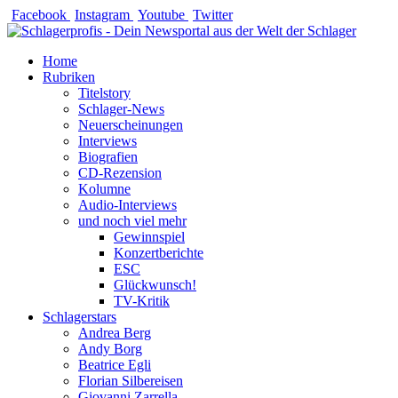
Zum
Facebook
Instagram
Youtube
Twitter
Inhalt
springen
Home
Rubriken
Titelstory
Schlager-News
Neuerscheinungen
Interviews
Biografien
CD-Rezension
Kolumne
Audio-Interviews
und noch viel mehr
Gewinnspiel
Konzertberichte
ESC
Glückwunsch!
TV-Kritik
Schlagerstars
Andrea Berg
Andy Borg
Beatrice Egli
Florian Silbereisen
Giovanni Zarrella