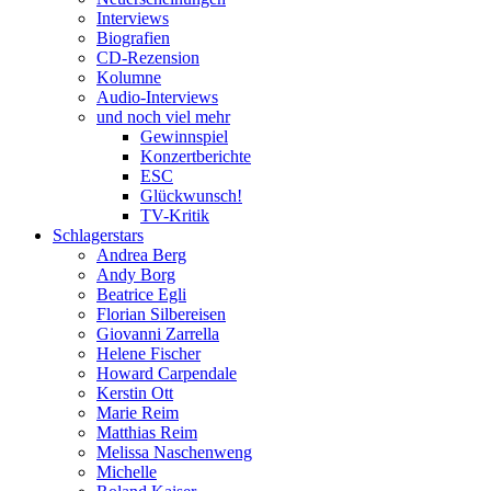
Interviews
Biografien
CD-Rezension
Kolumne
Audio-Interviews
und noch viel mehr
Gewinnspiel
Konzertberichte
ESC
Glückwunsch!
TV-Kritik
Schlagerstars
Andrea Berg
Andy Borg
Beatrice Egli
Florian Silbereisen
Giovanni Zarrella
Helene Fischer
Howard Carpendale
Kerstin Ott
Marie Reim
Matthias Reim
Melissa Naschenweng
Michelle