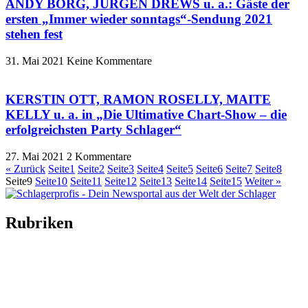
ANDY BORG, JÜRGEN DREWS u. a.: Gäste der
ersten „Immer wieder sonntags“-Sendung 2021
stehen fest
31. Mai 2021
Keine Kommentare
KERSTIN OTT, RAMON ROSELLY, MAITE
KELLY u. a. in „Die Ultimative Chart-Show – die
erfolgreichsten Party Schlager“
27. Mai 2021
2 Kommentare
« Zurück
Seite
1
Seite
2
Seite
3
Seite
4
Seite
5
Seite
6
Seite
7
Seite
8
Seite
9
Seite
10
Seite
11
Seite
12
Seite
13
Seite
14
Seite
15
Weiter »
Rubriken
Titelstory
SchlagerNews
Neuerscheinungen
Interviews
Biographien