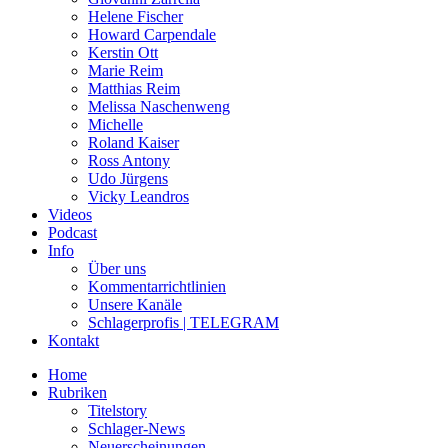
Helene Fischer
Howard Carpendale
Kerstin Ott
Marie Reim
Matthias Reim
Melissa Naschenweng
Michelle
Roland Kaiser
Ross Antony
Udo Jürgens
Vicky Leandros
Videos
Podcast
Info
Über uns
Kommentarrichtlinien
Unsere Kanäle
Schlagerprofis | TELEGRAM
Kontakt
Home
Rubriken
Titelstory
Schlager-News
Neuerscheinungen