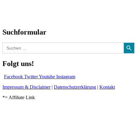
CD-Rezension
Kolumne
Audio-Interviews
und mehr…
Suchformular
Search Button
Search
for:
Folgt uns!
Facebook
Twitter
Youtube
Instagram
Impressum & Disclaimer
|
Datenschutzerklärung
|
Kontakt
*= Affiliate Link