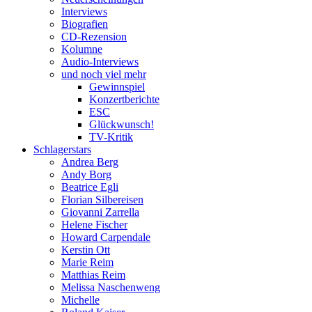
Interviews
Biografien
CD-Rezension
Kolumne
Audio-Interviews
und noch viel mehr
Gewinnspiel
Konzertberichte
ESC
Glückwunsch!
TV-Kritik
Schlagerstars
Andrea Berg
Andy Borg
Beatrice Egli
Florian Silbereisen
Giovanni Zarrella
Helene Fischer
Howard Carpendale
Kerstin Ott
Marie Reim
Matthias Reim
Melissa Naschenweng
Michelle