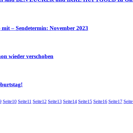
 mit – Sendetermin: November 2023
on wieder verschoben
urtstag!
9
Seite
10
Seite
11
Seite
12
Seite
13
Seite
14
Seite
15
Seite
16
Seite
17
Seite