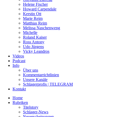
Helene Fischer
Howard Carpendale
Kerstin Ott
Marie Reim
Matthias Reim
Melissa Naschenweng
Michelle
Roland Kaiser
Ross Antony
Udo Jürgens
Vicky Leandros
Videos
Podcast
Info
Über uns
Kommentarrichtlinien
Unsere Kanäle
Schlagerprofis | TELEGRAM
Kontakt
Home
Rubriken
Titelstory
Schlager-News
Neuerscheinungen