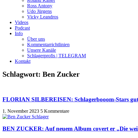
Roland Kaiser
Ross Antony
Udo Jürgens
Vicky Leandros
Videos
Podcast
Info
Über uns
Kommentarrichtlinien
Unsere Kanäle
Schlagerprofis | TELEGRAM
Kontakt
Schlagwort: Ben Zucker
FLORIAN SILBEREISEN: Schlagerbooom-Stars gut
1. November 2023
5 Kommentare
BEN ZUCKER: Auf neuem Album covert er „Die weiße