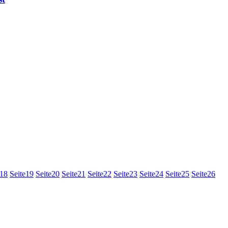
18
Seite
19
Seite
20
Seite
21
Seite
22
Seite
23
Seite
24
Seite
25
Seite
26