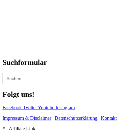
Titelstory
SchlagerNews
Neuerscheinungen
Interviews
Biographien
CD-Rezension
Kolumne
Audio-Interviews
und mehr…
Suchformular
Search
for:
Folgt uns!
Facebook
Twitter
Youtube
Instagram
Impressum & Disclaimer
|
Datenschutzerklärung
|
Kontakt
*= Affiliate Link