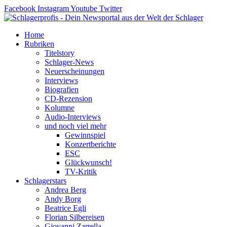
Zum
Facebook
Instagram
Youtube
Twitter
Inhalt
springen
Home
Rubriken
Titelstory
Schlager-News
Neuerscheinungen
Interviews
Biografien
CD-Rezension
Kolumne
Audio-Interviews
und noch viel mehr
Gewinnspiel
Konzertberichte
ESC
Glückwunsch!
TV-Kritik
Schlagerstars
Andrea Berg
Andy Borg
Beatrice Egli
Florian Silbereisen
Giovanni Zarrella