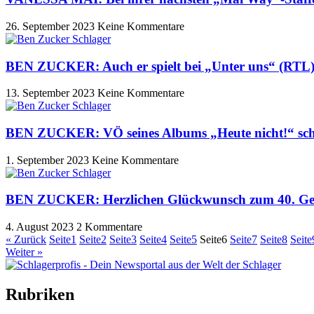
26. September 2023
Keine Kommentare
BEN ZUCKER: Auch er spielt bei „Unter uns“ (RTL)
13. September 2023
Keine Kommentare
BEN ZUCKER: VÖ seines Albums „Heute nicht!“ sch
1. September 2023
Keine Kommentare
BEN ZUCKER: Herzlichen Glückwunsch zum 40. Geb
4. August 2023
2 Kommentare
« Zurück
Seite
1
Seite
2
Seite
3
Seite
4
Seite
5
Seite
6
Seite
7
Seite
8
Seite
Weiter »
Rubriken