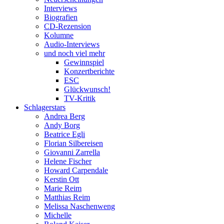
Interviews
Biografien
CD-Rezension
Kolumne
Audio-Interviews
und noch viel mehr
Gewinnspiel
Konzertberichte
ESC
Glückwunsch!
TV-Kritik
Schlagerstars
Andrea Berg
Andy Borg
Beatrice Egli
Florian Silbereisen
Giovanni Zarrella
Helene Fischer
Howard Carpendale
Kerstin Ott
Marie Reim
Matthias Reim
Melissa Naschenweng
Michelle