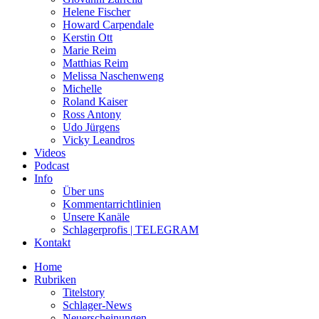
Helene Fischer
Howard Carpendale
Kerstin Ott
Marie Reim
Matthias Reim
Melissa Naschenweng
Michelle
Roland Kaiser
Ross Antony
Udo Jürgens
Vicky Leandros
Videos
Podcast
Info
Über uns
Kommentarrichtlinien
Unsere Kanäle
Schlagerprofis | TELEGRAM
Kontakt
Home
Rubriken
Titelstory
Schlager-News
Neuerscheinungen