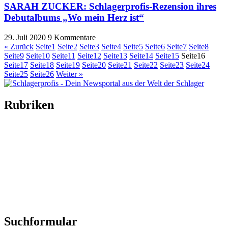
SARAH ZUCKER: Schlagerprofis-Rezension ihres
Debutalbums „Wo mein Herz ist“
29. Juli 2020
9 Kommentare
« Zurück
Seite
1
Seite
2
Seite
3
Seite
4
Seite
5
Seite
6
Seite
7
Seite
8
Seite
9
Seite
10
Seite
11
Seite
12
Seite
13
Seite
14
Seite
15
Seite
16
Seite
17
Seite
18
Seite
19
Seite
20
Seite
21
Seite
22
Seite
23
Seite
24
Seite
25
Seite
26
Weiter »
Rubriken
Titelstory
SchlagerNews
Neuerscheinungen
Interviews
Biographien
CD-Rezension
Kolumne
Audio-Interviews
und mehr…
Suchformular