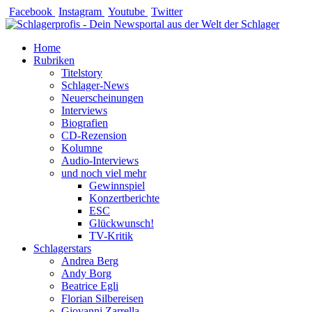
Zum
Facebook
Instagram
Youtube
Twitter
Inhalt
springen
Home
Rubriken
Titelstory
Schlager-News
Neuerscheinungen
Interviews
Biografien
CD-Rezension
Kolumne
Audio-Interviews
und noch viel mehr
Gewinnspiel
Konzertberichte
ESC
Glückwunsch!
TV-Kritik
Schlagerstars
Andrea Berg
Andy Borg
Beatrice Egli
Florian Silbereisen
Giovanni Zarrella