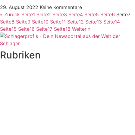
29. August 2022
Keine Kommentare
« Zurück
Seite
1
Seite
2
Seite
3
Seite
4
Seite
5
Seite
6
Seite
7
Seite
8
Seite
9
Seite
10
Seite
11
Seite
12
Seite
13
Seite
14
Seite
15
Seite
16
Seite
17
Seite
18
Weiter »
Rubriken
Titelstory
SchlagerNews
Neuerscheinungen
Interviews
Biographien
CD-Rezension
Kolumne
Audio-Interviews
und mehr…