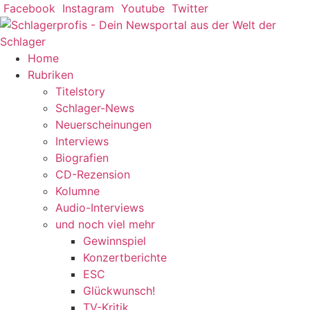
Zum
Facebook
Instagram
Youtube
Twitter
Inhalt
springen
Home
Rubriken
Titelstory
Schlager-News
Neuerscheinungen
Interviews
Biografien
CD-Rezension
Kolumne
Audio-Interviews
und noch viel mehr
Gewinnspiel
Konzertberichte
ESC
Glückwunsch!
TV-Kritik