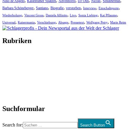
,
,
,
,
,
,
Nino de Angelo
Kastelruther Spatzen
Adventsfest
DJ Ötzi
Nicole
Sendetermin
,
,
,
,
,
,
Barbara Schöneberger
Santiano
Biografie
verstorben
Interview
Einschaltquote
,
,
,
,
,
,
Wiederholung
Vincent Gross
Daniela Alfinito
Live
Sonia Liebing
Kai Pflaume
,
,
,
,
,
,
Universal
Kaisermania
Verschiebung
Absage
Pressetext
Wolfgang Petry
Marie Reim
Rubriken
Titelstory
SchlagerNews
Neuerscheinungen
Interviews
Biographien
CD-Rezension
Kolumne
Audio-Interviews
und mehr…
Suchformular
Search for:
Search Button