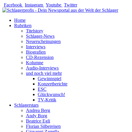
Zum
Facebook
Instagram
Youtube
Twitter
Inhalt
springen
Home
Rubriken
Titelstory
Schlager-News
Neuerscheinungen
Interviews
Biografien
CD-Rezension
Kolumne
Audio-Interviews
und noch viel mehr
Gewinnspiel
Konzertberichte
ESC
Glückwunsch!
TV-Kritik
Schlagerstars
Andrea Berg
Andy Borg
Beatrice Egli
Florian Silbereisen
Giovanni Zarrella