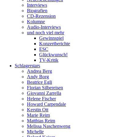
Interviews
Biografien
CD-Rezension
Kolumne
Audio-Interviews
und noch viel mehr
Gewinnspiel
Konzertberichte
ESC
Glückwunsch!
TV-Kritik
Schlagerstars
Andrea Berg
Andy Borg
Beatrice Egli
Florian Silbereisen
Giovanni Zarrella
Helene Fischer
Howard Carpendale
Kerstin Ott
Marie Reim
Matthias Reim
Melissa Naschenweng
Michelle