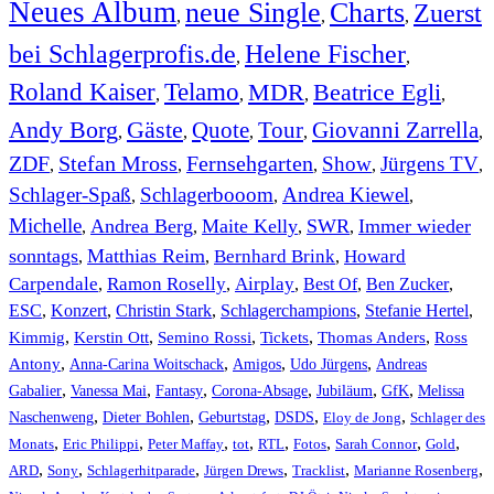
Neues Album
neue Single
Charts
Zuerst
,
,
,
bei Schlagerprofis.de
Helene Fischer
,
,
Roland Kaiser
Telamo
MDR
Beatrice Egli
,
,
,
,
Andy Borg
Gäste
Quote
Tour
Giovanni Zarrella
,
,
,
,
,
ZDF
Stefan Mross
Fernsehgarten
Show
Jürgens TV
,
,
,
,
,
Schlager-Spaß
Schlagerbooom
Andrea Kiewel
,
,
,
Michelle
Andrea Berg
Maite Kelly
SWR
Immer wieder
,
,
,
,
sonntags
Matthias Reim
Bernhard Brink
Howard
,
,
,
Carpendale
Ramon Roselly
Airplay
Best Of
Ben Zucker
,
,
,
,
,
ESC
,
Konzert
,
Christin Stark
,
Schlagerchampions
,
Stefanie Hertel
,
Kimmig
,
Kerstin Ott
,
,
,
,
Semino Rossi
Tickets
Thomas Anders
Ross
,
,
,
,
Antony
Anna-Carina Woitschack
Amigos
Udo Jürgens
Andreas
,
,
,
,
,
,
Gabalier
Vanessa Mai
Fantasy
Corona-Absage
Jubiläum
GfK
Melissa
,
,
,
,
,
Naschenweng
Dieter Bohlen
Geburtstag
DSDS
Eloy de Jong
Schlager des
,
,
,
,
,
,
,
,
Monats
Eric Philippi
Peter Maffay
tot
RTL
Fotos
Sarah Connor
Gold
,
,
,
,
,
,
ARD
Sony
Schlagerhitparade
Jürgen Drews
Tracklist
Marianne Rosenberg