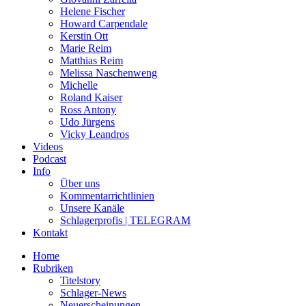
Helene Fischer
Howard Carpendale
Kerstin Ott
Marie Reim
Matthias Reim
Melissa Naschenweng
Michelle
Roland Kaiser
Ross Antony
Udo Jürgens
Vicky Leandros
Videos
Podcast
Info
Über uns
Kommentarrichtlinien
Unsere Kanäle
Schlagerprofis | TELEGRAM
Kontakt
Home
Rubriken
Titelstory
Schlager-News
Neuerscheinungen