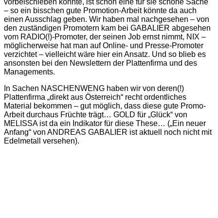
vorbeischieben konnte, ist schon eine für sie schöne Sache
– so ein bisschen gute Promotion-Arbeit könnte da auch
einen Ausschlag geben. Wir haben mal nachgesehen – von
den zuständigen Promotern kam bei GABALIER abgesehen
vom RADIO(!)-Promoter, der seinen Job ernst nimmt, NIX –
möglicherweise hat man auf Online- und Presse-Promoter
verzichtet – vielleicht wäre hier ein Ansatz. Und so blieb es
ansonsten bei den Newslettern der Plattenfirma und des
Managements.
In Sachen NASCHENWENG haben wir von deren(!)
Plattenfirma „direkt aus Österreich“ recht ordentliches
Material bekommen – gut möglich, dass diese gute Promo-
Arbeit durchaus Früchte trägt… GOLD für „Glück“ von
MELISSA ist da ein Indikator für diese These… („Ein neuer
Anfang“ von ANDREAS GABALIER ist aktuell noch nicht mit
Edelmetall versehen).