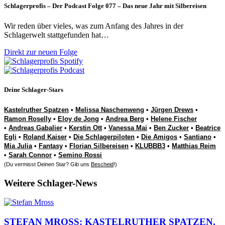
Schlagerprofis – Der Podcast Folge 077 – Das neue Jahr mit Silbereisen
Wir reden über vieles, was zum Anfang des Jahres in der
Schlagerwelt stattgefunden hat…
Direkt zur neuen Folge
Deine Schlager-Stars
Kastelruther Spatzen
•
Melissa Naschenweng
•
Jürgen Drews
•
Ramon Roselly
•
Eloy de Jong
•
Andrea Berg
•
Helene Fischer
•
Andreas Gabalier
•
Kerstin Ott
•
Vanessa Mai
•
Ben Zucker
•
Beatrice
Egli
•
Roland Kaiser
•
Die Schlagerpiloten
•
Die Amigos
•
Santiano
•
Mia Julia
•
Fantasy
•
Florian Silbereisen
•
KLUBBB3
•
Matthias Reim
•
Sarah Connor
•
Semino Rossi
(Du vermisst Deinen Star? Gib uns
Bescheid
!)
Weitere Schlager-News
STEFAN MROSS: KASTELRUTHER SPATZEN,