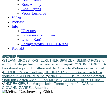
Roland Kaiser
Ross Antony
Udo Jürgens
Vicky Leandros
Videos
Podcast
Info
Über uns
Kommentarrichtlinien
Unsere Kanäle
Schlagerprofis | TELEGRAM
Kontakt
News-Ticker
•
STEFAN MROSS: KASTELRUTHER SPATZEN, SEMINO ROSSI u.
a.: Top Schlager bei Immer wieder sonntags
•
GIOVANNI ZARRELLA:
Heiratsantrag von Künstlern auf der Open-Air-Bühne seiner Show!
•
HEIDI KLUM wechselt mit „HEIDIFEST“ von ProSieben zu RTL –
Vorbild für STEFAN MROSS?
•
ANDY BORG: Heute Abend Sommer-
Spaß mit Gästen wie STEFAN MROSS, STEFANIE HERTEL und…
•
ANDREA KIEWEL: Morgen kein „Fernsehgarten“ – DAS hat
GIOVANNI ZARRELLA damit zu tun