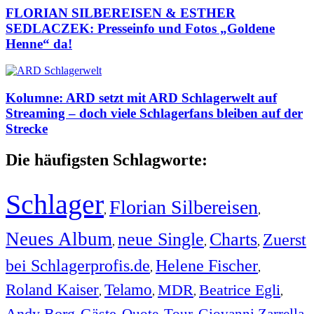
FLORIAN SILBEREISEN & ESTHER
SEDLACZEK: Presseinfo und Fotos „Goldene
Henne“ da!
Kolumne: ARD setzt mit ARD Schlagerwelt auf
Streaming – doch viele Schlagerfans bleiben auf der
Strecke
Die häufigsten Schlagworte:
Schlager
Florian Silbereisen
,
,
Neues Album
neue Single
Charts
Zuerst
,
,
,
bei Schlagerprofis.de
Helene Fischer
,
,
Roland Kaiser
Telamo
MDR
Beatrice Egli
,
,
,
,
Andy Borg
Gäste
Quote
Tour
Giovanni Zarrella