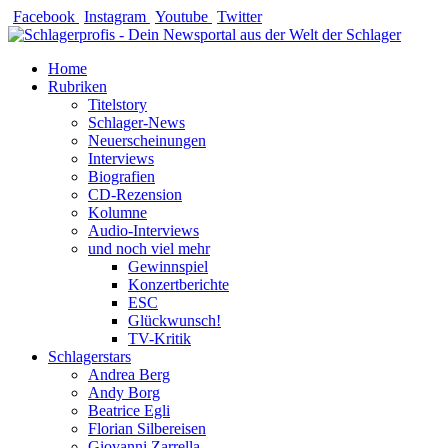
Zum
Facebook
Instagram
Youtube
Twitter
Inhalt
springen
Home
Rubriken
Titelstory
Schlager-News
Neuerscheinungen
Interviews
Biografien
CD-Rezension
Kolumne
Audio-Interviews
und noch viel mehr
Gewinnspiel
Konzertberichte
ESC
Glückwunsch!
TV-Kritik
Schlagerstars
Andrea Berg
Andy Borg
Beatrice Egli
Florian Silbereisen
Giovanni Zarrella