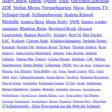
,
,
,
,
,
ZDF
Stefan Mross
Fernsehgarten
Show
Jürgens TV
,
,
,
,
,
Schlager-Spaß
Schlagerbooom
Andrea Kiewel
,
,
,
Michelle
Andrea Berg
Maite Kelly
SWR
Immer wieder
,
,
,
,
sonntags
Matthias Reim
Bernhard Brink
Howard
,
,
,
Carpendale
Ramon Roselly
Airplay
Best Of
Ben Zucker
,
,
,
,
,
ESC
,
Konzert
,
Christin Stark
,
Schlagerchampions
,
Stefanie Hertel
,
Kimmig
,
Kerstin Ott
,
,
,
,
Semino Rossi
Tickets
Thomas Anders
Ross
,
,
,
,
Antony
Anna-Carina Woitschack
Amigos
Udo Jürgens
Andreas
,
,
,
,
,
,
Gabalier
Vanessa Mai
Fantasy
Corona-Absage
Jubiläum
GfK
Melissa
,
,
,
,
,
Naschenweng
Dieter Bohlen
Geburtstag
DSDS
Eloy de Jong
Schlager des
,
,
,
,
,
,
,
,
Monats
Eric Philippi
Peter Maffay
tot
Fotos
Sarah Connor
RTL
Gold
,
,
,
,
,
,
ARD
Sony
Schlagerhitparade
Jürgen Drews
Tracklist
Marianne Rosenberg
,
,
,
,
,
,
Nino de Angelo
Adventsfest
Kastelruther Spatzen
DJ Ötzi
Nicole
Sendetermin
,
,
,
,
,
,
Barbara Schöneberger
Santiano
Biografie
verstorben
Interview
Einschaltquote
,
,
,
,
,
,
Wiederholung
Vincent Gross
Daniela Alfinito
Live
Sonia Liebing
Kai Pflaume
,
,
,
,
,
,
Universal
Kaisermania
Verschiebung
Absage
Pressetext
Wolfgang Petry
Marie Reim