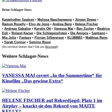
Deine Schlager-Stars
Kastelruther Spatzen
•
Melissa Naschenweng
•
Jürgen Drews
•
Ramon Roselly
•
Eloy de Jong
•
Andrea Berg
•
Helene Fischer
•
Andreas Gabalier
•
Kerstin Ott
•
Vanessa Mai
•
Ben Zucker
•
Beatrice
Egli
•
Roland Kaiser
•
Die Schlagerpiloten
•
Die Amigos
•
Santiano
•
Mia Julia
•
Fantasy
•
Florian Silbereisen
•
KLUBBB3
•
Matthias Reim
•
Sarah Connor
•
Semino Rossi
(Du vermisst Deinen Star? Gib uns
Bescheid
!)
Weitere Schlager-News
VANESSA MAI covert „In the Summertime“ für
Kinofilm „Das gewisse Extra“
HELENE FISCHER auf Rekordjagd: Platz 1 im
Airplay – knackt sie den Rekord von MAITE
KELLY?