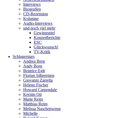
Interviews
Biografien
CD-Rezension
Kolumne
Audio-Interviews
und noch viel mehr
Gewinnspiel
Konzertberichte
ESC
Glückwunsch!
TV-Kritik
Schlagerstars
Andrea Berg
Andy Borg
Beatrice Egli
Florian Silbereisen
Giovanni Zarrella
Helene Fischer
Howard Carpendale
Kerstin Ott
Marie Reim
Matthias Reim
Melissa Naschenweng
Michelle