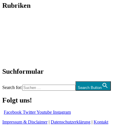
Rubriken
Titelstory
SchlagerNews
Neuerscheinungen
Interviews
Biographien
CD-Rezension
Kolumne
Audio-Interviews
und mehr…
Suchformular
Search for:
Search Button
Folgt uns!
Facebook
Twitter
Youtube
Instagram
Impressum & Disclaimer
|
Datenschutzerklärung
|
Kontakt