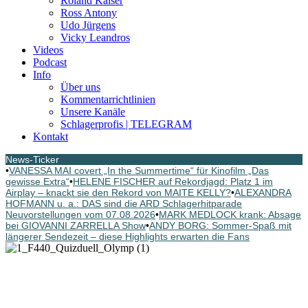
Roland Kaiser
Ross Antony
Udo Jürgens
Vicky Leandros
Videos
Podcast
Info
Über uns
Kommentarrichtlinien
Unsere Kanäle
Schlagerprofis | TELEGRAM
Kontakt
News-Ticker
•
VANESSA MAI covert „In the Summertime“ für Kinofilm „Das
gewisse Extra“
•
HELENE FISCHER auf Rekordjagd: Platz 1 im
Airplay – knackt sie den Rekord von MAITE KELLY?
•
ALEXANDRA
HOFMANN u. a.: DAS sind die ARD Schlagerhitparade
Neuvorstellungen vom 07.08.2026
•
MARK MEDLOCK krank: Absage
bei GIOVANNI ZARRELLA Show
•
ANDY BORG: Sommer-Spaß mit
längerer Sendezeit – diese Highlights erwarten die Fans