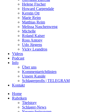
Helene Fischer
Howard Carpendale
Kerstin Ott
Marie Reim
Matthias Reim
Melissa Naschenweng
Michelle
Roland Kaiser
Ross Antony
Udo Jürgens
Vicky Leandros
Videos
Podcast
Info
Über uns
Kommentarrichtlinien
Unsere Kanäle
Schlagerprofis | TELEGRAM
Kontakt
Home
Rubriken
Titelstory
Schlager-News
Neuerscheinungen