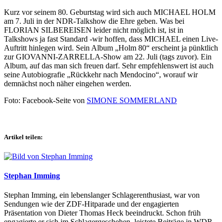
Kurz vor seinem 80. Geburtstag wird sich auch MICHAEL HOLM
am 7. Juli in der NDR-Talkshow die Ehre geben. Was bei
FLORIAN SILBEREISEN leider nicht möglich ist, ist in
Talkshows ja fast Standard -wir hoffen, dass MICHAEL einen Live-
Auftritt hinlegen wird. Sein Album „Holm 80“ erscheint ja pünktlich
zur GIOVANNI-ZARRELLA-Show am 22. Juli (tags zuvor). Ein
Album, auf das man sich freuen darf. Sehr empfehlenswert ist auch
seine Autobiografie „Rückkehr nach Mendocino“, worauf wir
demnächst noch näher eingehen werden.
Foto: Facebook-Seite von
SIMONE SOMMERLAND
Artikel teilen:
Stephan Imming
Stephan Imming, ein lebenslanger Schlagerenthusiast, war von
Sendungen wie der ZDF-Hitparade und der engagierten
Präsentation von Dieter Thomas Heck beeindruckt. Schon früh
engagierte er sich im Schlagergeschehen, leistete Beiträge in WDR-