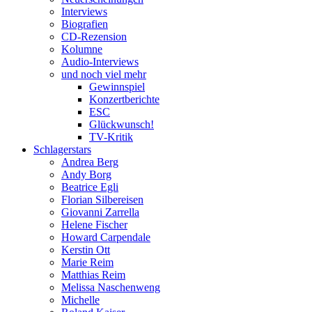
Interviews
Biografien
CD-Rezension
Kolumne
Audio-Interviews
und noch viel mehr
Gewinnspiel
Konzertberichte
ESC
Glückwunsch!
TV-Kritik
Schlagerstars
Andrea Berg
Andy Borg
Beatrice Egli
Florian Silbereisen
Giovanni Zarrella
Helene Fischer
Howard Carpendale
Kerstin Ott
Marie Reim
Matthias Reim
Melissa Naschenweng
Michelle