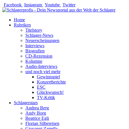
Zum
Facebook
Instagram
Youtube
Twitter
Inhalt
springen
Home
Rubriken
Titelstory
Schlager-News
Neuerscheinungen
Interviews
Biografien
CD-Rezension
Kolumne
Audio-Interviews
und noch viel mehr
Gewinnspiel
Konzertberichte
ESC
Glückwunsch!
TV-Kritik
Schlagerstars
Andrea Berg
Andy Borg
Beatrice Egli
Florian Silbereisen
Giovanni Zarrella