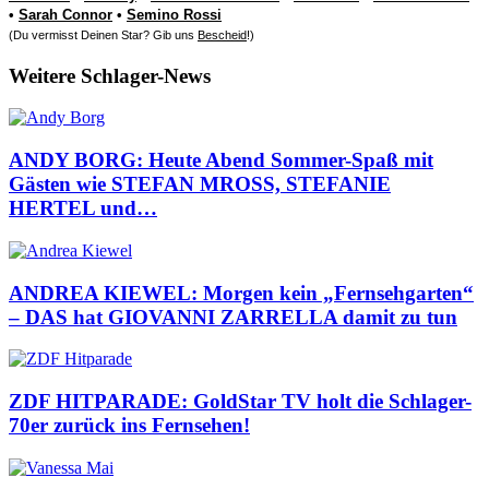
•
Sarah Connor
•
Semino Rossi
(Du vermisst Deinen Star? Gib uns
Bescheid
!)
Weitere Schlager-News
ANDY BORG: Heute Abend Sommer-Spaß mit
Gästen wie STEFAN MROSS, STEFANIE
HERTEL und…
ANDREA KIEWEL: Morgen kein „Fernsehgarten“
– DAS hat GIOVANNI ZARRELLA damit zu tun
ZDF HITPARADE: GoldStar TV holt die Schlager-
70er zurück ins Fernsehen!