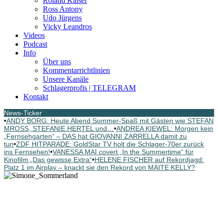
Roland Kaiser
Ross Antony
Udo Jürgens
Vicky Leandros
Videos
Podcast
Info
Über uns
Kommentarrichtlinien
Unsere Kanäle
Schlagerprofis | TELEGRAM
Kontakt
News-Ticker
•
ANDY BORG: Heute Abend Sommer-Spaß mit Gästen wie STEFAN
MROSS, STEFANIE HERTEL und…
•
ANDREA KIEWEL: Morgen kein
„Fernsehgarten“ – DAS hat GIOVANNI ZARRELLA damit zu
tun
•
ZDF HITPARADE: GoldStar TV holt die Schlager-70er zurück
ins Fernsehen!
•
VANESSA MAI covert „In the Summertime“ für
Kinofilm „Das gewisse Extra“
•
HELENE FISCHER auf Rekordjagd:
Platz 1 im Airplay – knackt sie den Rekord von MAITE KELLY?