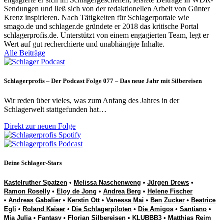
Sendungen und ließ sich von der redaktionellen Arbeit von Günter
Krenz inspirieren. Nach Tätigkeiten für Schlagerportale wie
smago.de und schlager.de gründete er 2018 das kritische Portal
schlagerprofis.de. Unterstützt von einem engagierten Team, legt er
Wert auf gut recherchierte und unabhängige Inhalte.
Alle Beiträge
Schlagerprofis – Der Podcast Folge 077 – Das neue Jahr mit Silbereisen
Wir reden über vieles, was zum Anfang des Jahres in der
Schlagerwelt stattgefunden hat…
Direkt zur neuen Folge
Deine Schlager-Stars
Kastelruther Spatzen
•
Melissa Naschenweng
•
Jürgen Drews
•
Ramon Roselly
•
Eloy de Jong
•
Andrea Berg
•
Helene Fischer
•
Andreas Gabalier
•
Kerstin Ott
•
Vanessa Mai
•
Ben Zucker
•
Beatrice
Egli
•
Roland Kaiser
•
Die Schlagerpiloten
•
Die Amigos
•
Santiano
•
Mia Julia
•
Fantasy
•
Florian Silbereisen
•
KLUBBB3
•
Matthias Reim