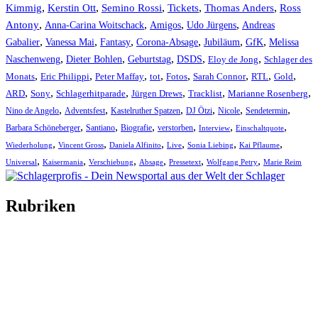
Kimmig
,
Kerstin Ott
,
,
,
,
Semino Rossi
Tickets
Thomas Anders
Ross
,
,
,
,
Antony
Anna-Carina Woitschack
Amigos
Udo Jürgens
Andreas
,
,
,
,
,
,
Gabalier
Vanessa Mai
Fantasy
Corona-Absage
Jubiläum
GfK
Melissa
,
,
,
,
,
Naschenweng
Dieter Bohlen
Geburtstag
DSDS
Eloy de Jong
Schlager des
,
,
,
,
,
,
,
,
Monats
Eric Philippi
Peter Maffay
tot
Fotos
Sarah Connor
RTL
Gold
,
,
,
,
,
,
ARD
Sony
Schlagerhitparade
Jürgen Drews
Tracklist
Marianne Rosenberg
,
,
,
,
,
,
Nino de Angelo
Adventsfest
Kastelruther Spatzen
DJ Ötzi
Nicole
Sendetermin
,
,
,
,
,
,
Barbara Schöneberger
Santiano
Biografie
verstorben
Interview
Einschaltquote
,
,
,
,
,
,
Wiederholung
Vincent Gross
Daniela Alfinito
Live
Sonia Liebing
Kai Pflaume
,
,
,
,
,
,
Universal
Kaisermania
Verschiebung
Absage
Pressetext
Wolfgang Petry
Marie Reim
Rubriken
Titelstory
SchlagerNews
Neuerscheinungen
Interviews
Biographien
CD-Rezension
Kolumne