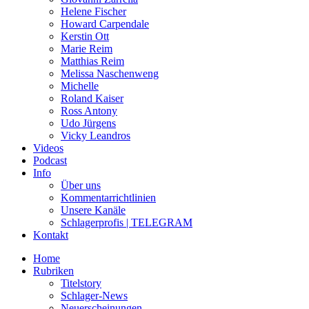
Helene Fischer
Howard Carpendale
Kerstin Ott
Marie Reim
Matthias Reim
Melissa Naschenweng
Michelle
Roland Kaiser
Ross Antony
Udo Jürgens
Vicky Leandros
Videos
Podcast
Info
Über uns
Kommentarrichtlinien
Unsere Kanäle
Schlagerprofis | TELEGRAM
Kontakt
Home
Rubriken
Titelstory
Schlager-News
Neuerscheinungen