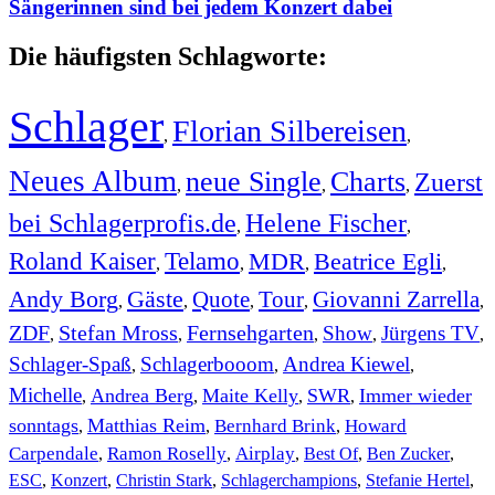
Sängerinnen sind bei jedem Konzert dabei
Die häufigsten Schlagworte:
Schlager
Florian Silbereisen
,
,
Neues Album
neue Single
Charts
Zuerst
,
,
,
bei Schlagerprofis.de
Helene Fischer
,
,
Roland Kaiser
Telamo
MDR
Beatrice Egli
,
,
,
,
Andy Borg
Gäste
Quote
Tour
Giovanni Zarrella
,
,
,
,
,
ZDF
Stefan Mross
Fernsehgarten
Show
Jürgens TV
,
,
,
,
,
Schlager-Spaß
Schlagerbooom
Andrea Kiewel
,
,
,
Michelle
Andrea Berg
Maite Kelly
SWR
Immer wieder
,
,
,
,
sonntags
Matthias Reim
Bernhard Brink
Howard
,
,
,
Carpendale
Ramon Roselly
Airplay
Best Of
Ben Zucker
,
,
,
,
,
ESC
,
Konzert
,
Christin Stark
,
Schlagerchampions
,
Stefanie Hertel
,