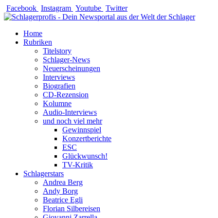
Zum
Facebook
Instagram
Youtube
Twitter
Inhalt
springen
Home
Rubriken
Titelstory
Schlager-News
Neuerscheinungen
Interviews
Biografien
CD-Rezension
Kolumne
Audio-Interviews
und noch viel mehr
Gewinnspiel
Konzertberichte
ESC
Glückwunsch!
TV-Kritik
Schlagerstars
Andrea Berg
Andy Borg
Beatrice Egli
Florian Silbereisen
Giovanni Zarrella