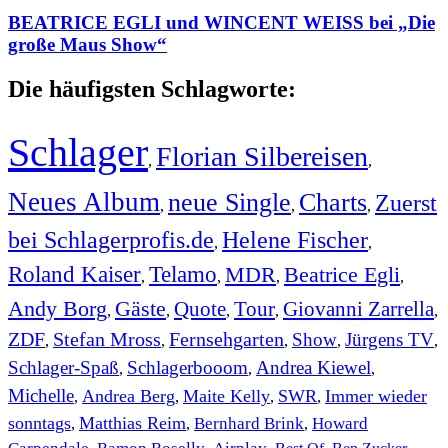
BEATRICE EGLI und WINCENT WEISS bei „Die
große Maus Show“
Die häufigsten Schlagworte:
Schlager
Florian Silbereisen
,
,
Neues Album
neue Single
Charts
Zuerst
,
,
,
bei Schlagerprofis.de
Helene Fischer
,
,
Roland Kaiser
Telamo
MDR
Beatrice Egli
,
,
,
,
Andy Borg
Gäste
Quote
Tour
Giovanni Zarrella
,
,
,
,
,
ZDF
Stefan Mross
Fernsehgarten
Show
Jürgens TV
,
,
,
,
,
Schlager-Spaß
Schlagerbooom
Andrea Kiewel
,
,
,
Michelle
Andrea Berg
Maite Kelly
SWR
Immer wieder
,
,
,
,
sonntags
Matthias Reim
Bernhard Brink
Howard
,
,
,