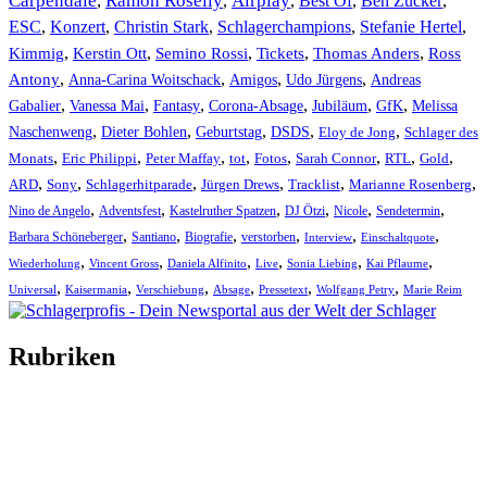
Carpendale
Ramon Roselly
Airplay
Best Of
Ben Zucker
,
,
,
,
,
ESC
,
Konzert
,
Christin Stark
,
Schlagerchampions
,
Stefanie Hertel
,
Kimmig
,
Kerstin Ott
,
,
,
,
Semino Rossi
Tickets
Thomas Anders
Ross
,
,
,
,
Antony
Anna-Carina Woitschack
Amigos
Udo Jürgens
Andreas
,
,
,
,
,
,
Gabalier
Vanessa Mai
Fantasy
Corona-Absage
Jubiläum
GfK
Melissa
,
,
,
,
,
Naschenweng
Dieter Bohlen
Geburtstag
DSDS
Eloy de Jong
Schlager des
,
,
,
,
,
,
,
,
Monats
Eric Philippi
Peter Maffay
tot
Fotos
Sarah Connor
RTL
Gold
,
,
,
,
,
,
ARD
Sony
Schlagerhitparade
Jürgen Drews
Tracklist
Marianne Rosenberg
,
,
,
,
,
,
Nino de Angelo
Adventsfest
Kastelruther Spatzen
DJ Ötzi
Nicole
Sendetermin
,
,
,
,
,
,
Barbara Schöneberger
Santiano
Biografie
verstorben
Interview
Einschaltquote
,
,
,
,
,
,
Wiederholung
Vincent Gross
Daniela Alfinito
Live
Sonia Liebing
Kai Pflaume
,
,
,
,
,
,
Universal
Kaisermania
Verschiebung
Absage
Pressetext
Wolfgang Petry
Marie Reim
Rubriken
Titelstory
SchlagerNews
Neuerscheinungen
Interviews
Biographien