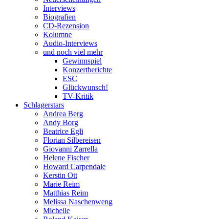
Interviews
Biografien
CD-Rezension
Kolumne
Audio-Interviews
und noch viel mehr
Gewinnspiel
Konzertberichte
ESC
Glückwunsch!
TV-Kritik
Schlagerstars
Andrea Berg
Andy Borg
Beatrice Egli
Florian Silbereisen
Giovanni Zarrella
Helene Fischer
Howard Carpendale
Kerstin Ott
Marie Reim
Matthias Reim
Melissa Naschenweng
Michelle