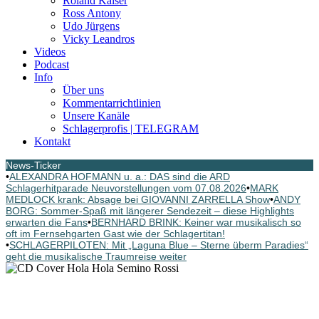
Roland Kaiser
Ross Antony
Udo Jürgens
Vicky Leandros
Videos
Podcast
Info
Über uns
Kommentarrichtlinien
Unsere Kanäle
Schlagerprofis | TELEGRAM
Kontakt
News-Ticker
•
ALEXANDRA HOFMANN u. a.: DAS sind die ARD
Schlagerhitparade Neuvorstellungen vom 07.08.2026
•
MARK
MEDLOCK krank: Absage bei GIOVANNI ZARRELLA Show
•
ANDY
BORG: Sommer-Spaß mit längerer Sendezeit – diese Highlights
erwarten die Fans
•
BERNHARD BRINK: Keiner war musikalisch so
oft im Fernsehgarten Gast wie der Schlagertitan!
•
SCHLAGERPILOTEN: Mit „Laguna Blue – Sterne überm Paradies“
geht die musikalische Traumreise weiter