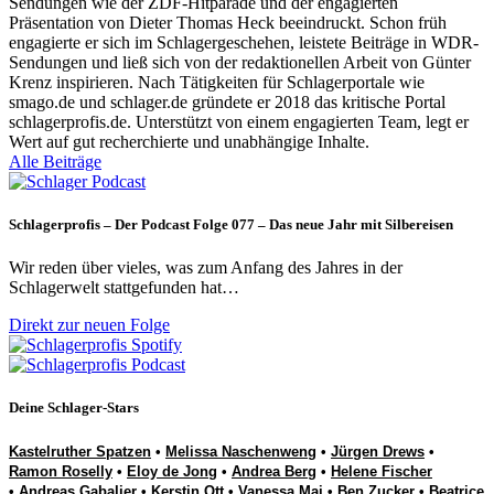
Sendungen wie der ZDF-Hitparade und der engagierten
Präsentation von Dieter Thomas Heck beeindruckt. Schon früh
engagierte er sich im Schlagergeschehen, leistete Beiträge in WDR-
Sendungen und ließ sich von der redaktionellen Arbeit von Günter
Krenz inspirieren. Nach Tätigkeiten für Schlagerportale wie
smago.de und schlager.de gründete er 2018 das kritische Portal
schlagerprofis.de. Unterstützt von einem engagierten Team, legt er
Wert auf gut recherchierte und unabhängige Inhalte.
Alle Beiträge
Schlagerprofis – Der Podcast Folge 077 – Das neue Jahr mit Silbereisen
Wir reden über vieles, was zum Anfang des Jahres in der
Schlagerwelt stattgefunden hat…
Direkt zur neuen Folge
Deine Schlager-Stars
Kastelruther Spatzen
•
Melissa Naschenweng
•
Jürgen Drews
•
Ramon Roselly
•
Eloy de Jong
•
Andrea Berg
•
Helene Fischer
•
Andreas Gabalier
•
Kerstin Ott
•
Vanessa Mai
•
Ben Zucker
•
Beatrice