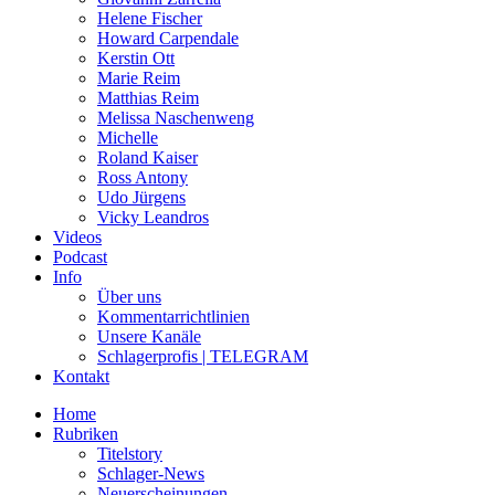
Helene Fischer
Howard Carpendale
Kerstin Ott
Marie Reim
Matthias Reim
Melissa Naschenweng
Michelle
Roland Kaiser
Ross Antony
Udo Jürgens
Vicky Leandros
Videos
Podcast
Info
Über uns
Kommentarrichtlinien
Unsere Kanäle
Schlagerprofis | TELEGRAM
Kontakt
Home
Rubriken
Titelstory
Schlager-News
Neuerscheinungen