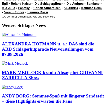
Egli
•
Roland Kaiser
•
Die Schlagerpiloten
•
Die Amigos
•
Santiano
•
Mia Julia
•
Fantasy
•
Florian Silbereisen
•
KLUBBB3
•
Matthias Reim
•
Sarah Connor
•
Semino Rossi
(Du vermisst Deinen Star? Gib uns
Bescheid
!)
Weitere Schlager-News
ALEXANDRA HOFMANN u. a.: DAS sind die
ARD Schlagerhitparade Neuvorstellungen vom
07.08.2026
MARK MEDLOCK krank: Absage bei GIOVANNI
ZARRELLA Show
ANDY BORG: Sommer-Spaß mit längerer Sendezeit
– diese Highlights erwarten die Fans