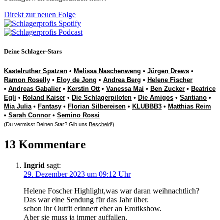
Direkt zur neuen Folge
Deine Schlager-Stars
Kastelruther Spatzen
•
Melissa Naschenweng
•
Jürgen Drews
•
Ramon Roselly
•
Eloy de Jong
•
Andrea Berg
•
Helene Fischer
•
Andreas Gabalier
•
Kerstin Ott
•
Vanessa Mai
•
Ben Zucker
•
Beatrice
Egli
•
Roland Kaiser
•
Die Schlagerpiloten
•
Die Amigos
•
Santiano
•
Mia Julia
•
Fantasy
•
Florian Silbereisen
•
KLUBBB3
•
Matthias Reim
•
Sarah Connor
•
Semino Rossi
(Du vermisst Deinen Star? Gib uns
Bescheid
!)
13 Kommentare
Ingrid
sagt:
29. Dezember 2023 um 09:12 Uhr
Helene Foscher Highlight,was war daran weihnachtlich?
Das war eine Sendung für das Jahr über.
schon ihr Outfit erinnert eher an Erotikshow.
Aber sie muss ja immer auffallen.