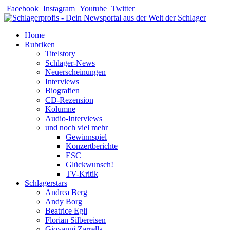
Zum
Facebook
Instagram
Youtube
Twitter
Inhalt
springen
Home
Rubriken
Titelstory
Schlager-News
Neuerscheinungen
Interviews
Biografien
CD-Rezension
Kolumne
Audio-Interviews
und noch viel mehr
Gewinnspiel
Konzertberichte
ESC
Glückwunsch!
TV-Kritik
Schlagerstars
Andrea Berg
Andy Borg
Beatrice Egli
Florian Silbereisen
Giovanni Zarrella