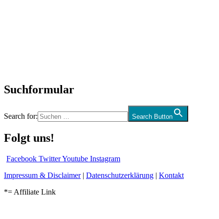
SchlagerNews
Neuerscheinungen
Interviews
Biographien
CD-Rezension
Kolumne
Audio-Interviews
und mehr…
Suchformular
Search for:
Search Button
Folgt uns!
Facebook
Twitter
Youtube
Instagram
Impressum & Disclaimer
|
Datenschutzerklärung
|
Kontakt
*= Affiliate Link