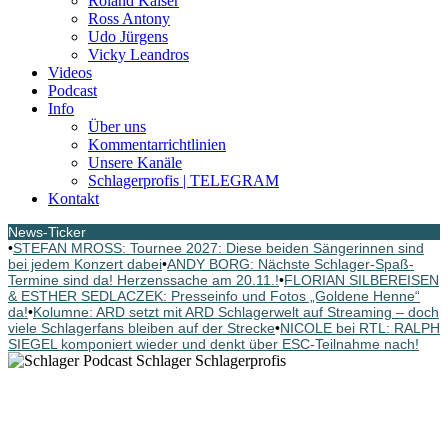
Roland Kaiser
Ross Antony
Udo Jürgens
Vicky Leandros
Videos
Podcast
Info
Über uns
Kommentarrichtlinien
Unsere Kanäle
Schlagerprofis | TELEGRAM
Kontakt
News-Ticker
•
STEFAN MROSS: Tournee 2027: Diese beiden Sängerinnen sind
bei jedem Konzert dabei
•
ANDY BORG: Nächste Schlager-Spaß-
Termine sind da! Herzenssache am 20.11.!
•
FLORIAN SILBEREISEN
& ESTHER SEDLACZEK: Presseinfo und Fotos „Goldene Henne“
da!
•
Kolumne: ARD setzt mit ARD Schlagerwelt auf Streaming – doch
viele Schlagerfans bleiben auf der Strecke
•
NICOLE bei RTL: RALPH
SIEGEL komponiert wieder und denkt über ESC-Teilnahme nach!