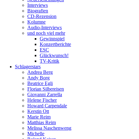
Interviews
Biografien
CD-Rezension
Kolumne
Audio-Interviews
und noch viel mehr
Gewinnspiel
Konzertberichte
ESC
Glückwunsch!
TV-Kritik
Schlagerstars
Andrea Berg
Andy Borg
Beatrice Egli
Florian Silbereisen
Giovanni Zarrella
Helene Fischer
Howard Carpendale
Kerstin Ott
Marie Reim
Matthias Reim
Melissa Naschenweng
Michelle