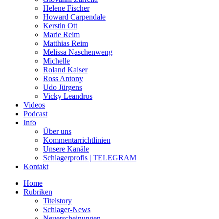
Helene Fischer
Howard Carpendale
Kerstin Ott
Marie Reim
Matthias Reim
Melissa Naschenweng
Michelle
Roland Kaiser
Ross Antony
Udo Jürgens
Vicky Leandros
Videos
Podcast
Info
Über uns
Kommentarrichtlinien
Unsere Kanäle
Schlagerprofis | TELEGRAM
Kontakt
Home
Rubriken
Titelstory
Schlager-News
Neuerscheinungen