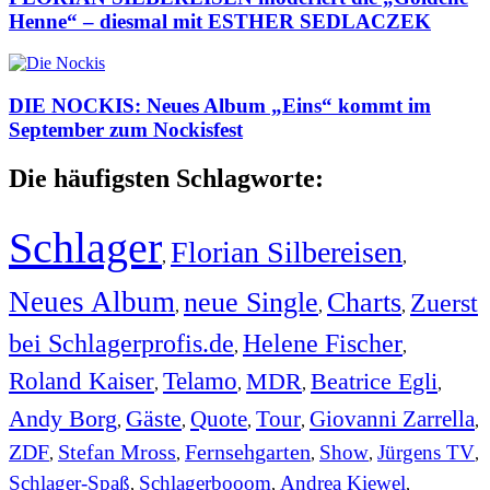
Henne“ – diesmal mit ESTHER SEDLACZEK
DIE NOCKIS: Neues Album „Eins“ kommt im
September zum Nockisfest
Die häufigsten Schlagworte:
Schlager
Florian Silbereisen
,
,
Neues Album
neue Single
Charts
Zuerst
,
,
,
bei Schlagerprofis.de
Helene Fischer
,
,
Roland Kaiser
Telamo
MDR
Beatrice Egli
,
,
,
,
Andy Borg
Gäste
Quote
Tour
Giovanni Zarrella
,
,
,
,
,
ZDF
Stefan Mross
Fernsehgarten
Show
Jürgens TV
,
,
,
,
,
Schlager-Spaß
Schlagerbooom
Andrea Kiewel
,
,
,