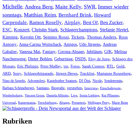
Michelle
Andrea Berg
Maite Kelly
SWR
Immer wieder
,
,
,
,
sonntags
Matthias Reim
Bernhard Brink
Howard
,
,
,
Carpendale
Ramon Roselly
Airplay
Best Of
Ben Zucker
,
,
,
,
,
ESC
,
Konzert
,
Christin Stark
,
Schlagerchampions
,
Stefanie Hertel
,
Kimmig
,
Kerstin Ott
,
,
,
,
Semino Rossi
Tickets
Thomas Anders
Ross
,
,
,
,
Antony
Anna-Carina Woitschack
Amigos
Udo Jürgens
Andreas
,
,
,
,
,
,
Gabalier
Vanessa Mai
Fantasy
Corona-Absage
Jubiläum
GfK
Melissa
,
,
,
,
,
Naschenweng
Dieter Bohlen
Geburtstag
DSDS
Eloy de Jong
Schlager des
,
,
,
,
,
,
,
,
Monats
Eric Philippi
Peter Maffay
tot
Fotos
Sarah Connor
RTL
Gold
,
,
,
,
,
,
ARD
Sony
Schlagerhitparade
Jürgen Drews
Tracklist
Marianne Rosenberg
,
,
,
,
,
,
Nino de Angelo
Adventsfest
Kastelruther Spatzen
DJ Ötzi
Nicole
Sendetermin
,
,
,
,
,
,
Barbara Schöneberger
Santiano
Biografie
verstorben
Interview
Einschaltquote
,
,
,
,
,
,
Wiederholung
Vincent Gross
Daniela Alfinito
Live
Sonia Liebing
Kai Pflaume
,
,
,
,
,
,
Universal
Kaisermania
Verschiebung
Absage
Pressetext
Wolfgang Petry
Marie Reim
Rubriken
Titelstory