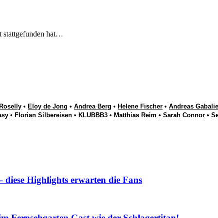
t stattgefunden hat…
Roselly
•
Eloy de Jong
•
Andrea Berg
•
Helene Fischer
•
Andreas Gabalie
asy
•
Florian Silbereisen
•
KLUBBB3
•
Matthias Reim
•
Sarah Connor
•
S
iese Highlights erwarten die Fans
Fernsehgarten Gast wie der Schlagertitan!