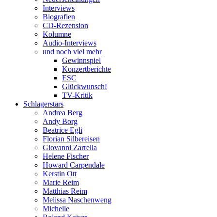
Interviews
Biografien
CD-Rezension
Kolumne
Audio-Interviews
und noch viel mehr
Gewinnspiel
Konzertberichte
ESC
Glückwunsch!
TV-Kritik
Schlagerstars
Andrea Berg
Andy Borg
Beatrice Egli
Florian Silbereisen
Giovanni Zarrella
Helene Fischer
Howard Carpendale
Kerstin Ott
Marie Reim
Matthias Reim
Melissa Naschenweng
Michelle