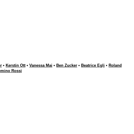
r
•
Kerstin Ott
•
Vanessa Mai
•
Ben Zucker
•
Beatrice Egli
•
Roland
emino Rossi