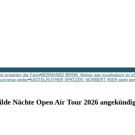
s erwarten die Fans
•
BERNHARD BRINK: Keiner war musikalisch so oft 
aumreise weiter
•
KASTELRUTHER SPATZEN: NORBERT RIER steht bereit
e Nächte Open Air Tour 2026 angekündig