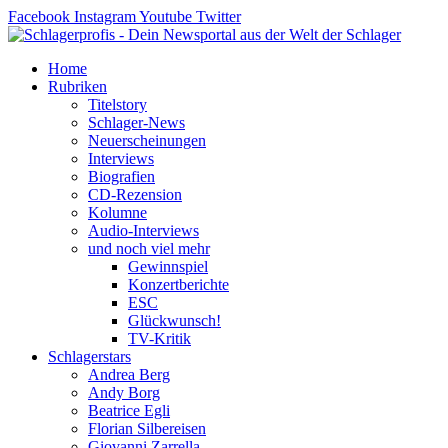
Zum
Facebook
Instagram
Youtube
Twitter
Inhalt
springen
Home
Rubriken
Titelstory
Schlager-News
Neuerscheinungen
Interviews
Biografien
CD-Rezension
Kolumne
Audio-Interviews
und noch viel mehr
Gewinnspiel
Konzertberichte
ESC
Glückwunsch!
TV-Kritik
Schlagerstars
Andrea Berg
Andy Borg
Beatrice Egli
Florian Silbereisen
Giovanni Zarrella