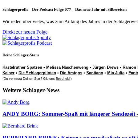
Schlagerprofis – Der Podcast Folge 077 – Das neue Jahr mit Silbereisen
Wir reden über vieles, was zum Anfang des Jahres in der Schlagerwel
Direkt zur neuen Folge
Deine Schlager-Stars
Kastelruther Spatzen
•
Melissa Naschenweng
•
Jürgen Drews
•
Ramon 
Kaiser
•
Die Schlagerpiloten
•
Die Amigos
•
Santiano
•
Mia Julia
•
Fant
(Du vermisst Deinen Star? Gib uns
Bescheid
!)
Weitere Schlager-News
ANDY BORG: Sommer-Spaß mit längerer Sendezeit – d
BERNHARD BRINK: Keiner war musikalisch so oft im 