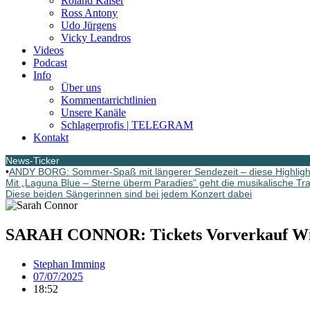
Roland Kaiser
Ross Antony
Udo Jürgens
Vicky Leandros
Videos
Podcast
Info
Über uns
Kommentarrichtlinien
Unsere Kanäle
Schlagerprofis | TELEGRAM
Kontakt
News-Ticker
•
ANDY BORG: Sommer-Spaß mit längerer Sendezeit – diese Highlight
Mit „Laguna Blue – Sterne überm Paradies“ geht die musikalische Tr
Diese beiden Sängerinnen sind bei jedem Konzert dabei
SARAH CONNOR: Tickets Vorverkauf Wild
Stephan Imming
07/07/2025
18:52