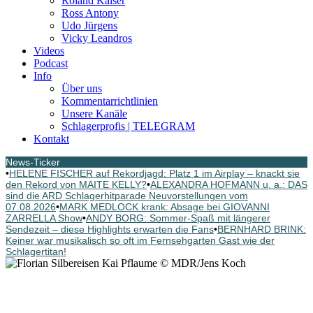
Roland Kaiser
Ross Antony
Udo Jürgens
Vicky Leandros
Videos
Podcast
Info
Über uns
Kommentarrichtlinien
Unsere Kanäle
Schlagerprofis | TELEGRAM
Kontakt
News-Ticker
•
HELENE FISCHER auf Rekordjagd: Platz 1 im Airplay – knackt sie
den Rekord von MAITE KELLY?
•
ALEXANDRA HOFMANN u. a.: DAS
sind die ARD Schlagerhitparade Neuvorstellungen vom
07.08.2026
•
MARK MEDLOCK krank: Absage bei GIOVANNI
ZARRELLA Show
•
ANDY BORG: Sommer-Spaß mit längerer
Sendezeit – diese Highlights erwarten die Fans
•
BERNHARD BRINK:
Keiner war musikalisch so oft im Fernsehgarten Gast wie der
Schlagertitan!