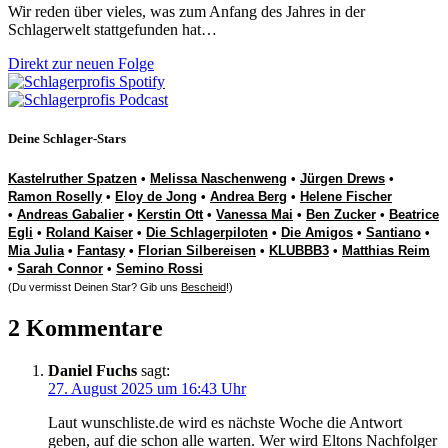
Wir reden über vieles, was zum Anfang des Jahres in der
Schlagerwelt stattgefunden hat…
Direkt zur neuen Folge
Deine Schlager-Stars
Kastelruther Spatzen
•
Melissa Naschenweng
•
Jürgen Drews
•
Ramon Roselly
•
Eloy de Jong
•
Andrea Berg
•
Helene Fischer
•
Andreas Gabalier
•
Kerstin Ott
•
Vanessa Mai
•
Ben Zucker
•
Beatrice
Egli
•
Roland Kaiser
•
Die Schlagerpiloten
•
Die Amigos
•
Santiano
•
Mia Julia
•
Fantasy
•
Florian Silbereisen
•
KLUBBB3
•
Matthias Reim
•
Sarah Connor
•
Semino Rossi
(Du vermisst Deinen Star? Gib uns
Bescheid
!)
2 Kommentare
Daniel Fuchs
sagt:
27. August 2025 um 16:43 Uhr
Laut wunschliste.de wird es nächste Woche die Antwort
geben, auf die schon alle warten. Wer wird Eltons Nachfolger