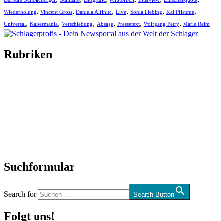
Barbara Schöneberger
Santiano
Biografie
verstorben
,
,
,
,
,
,
Wiederholung
Vincent Gross
Daniela Alfinito
Live
Sonia Liebing
Kai Pflaume
,
,
,
,
,
,
Universal
Kaisermania
Verschiebung
Absage
Pressetext
Wolfgang Petry
Marie Reim
Rubriken
Titelstory
SchlagerNews
Neuerscheinungen
Interviews
Biographien
CD-Rezension
Kolumne
Audio-Interviews
und mehr…
Suchformular
Search for:
Search Button
Folgt uns!