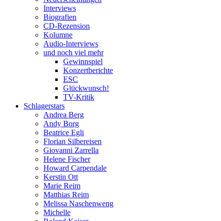
Interviews
Biografien
CD-Rezension
Kolumne
Audio-Interviews
und noch viel mehr
Gewinnspiel
Konzertberichte
ESC
Glückwunsch!
TV-Kritik
Schlagerstars
Andrea Berg
Andy Borg
Beatrice Egli
Florian Silbereisen
Giovanni Zarrella
Helene Fischer
Howard Carpendale
Kerstin Ott
Marie Reim
Matthias Reim
Melissa Naschenweng
Michelle