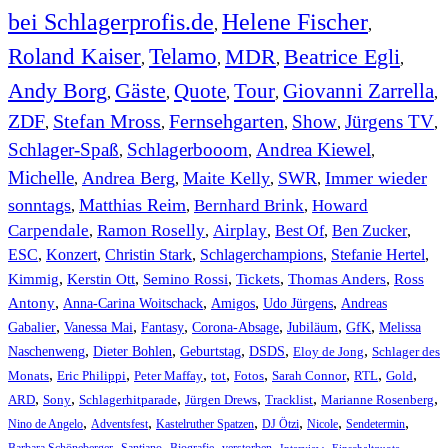
bei Schlagerprofis.de
Helene Fischer
,
,
Roland Kaiser
Telamo
MDR
Beatrice Egli
,
,
,
,
Andy Borg
Gäste
Quote
Tour
Giovanni Zarrella
,
,
,
,
,
ZDF
Stefan Mross
Fernsehgarten
Show
Jürgens TV
,
,
,
,
,
Schlager-Spaß
Schlagerbooom
Andrea Kiewel
,
,
,
Michelle
Andrea Berg
Maite Kelly
SWR
Immer wieder
,
,
,
,
sonntags
Matthias Reim
Bernhard Brink
Howard
,
,
,
Carpendale
Ramon Roselly
Airplay
Best Of
Ben Zucker
,
,
,
,
,
ESC
,
Konzert
,
Christin Stark
,
Schlagerchampions
,
Stefanie Hertel
,
Kimmig
,
Kerstin Ott
,
,
,
,
Semino Rossi
Tickets
Thomas Anders
Ross
,
,
,
,
Antony
Anna-Carina Woitschack
Amigos
Udo Jürgens
Andreas
,
,
,
,
,
,
Gabalier
Vanessa Mai
Fantasy
Corona-Absage
Jubiläum
GfK
Melissa
,
,
,
,
,
Naschenweng
Dieter Bohlen
Geburtstag
DSDS
Eloy de Jong
Schlager des
,
,
,
,
,
,
,
,
Monats
Eric Philippi
Peter Maffay
tot
Fotos
Sarah Connor
RTL
Gold
,
,
,
,
,
,
ARD
Sony
Schlagerhitparade
Jürgen Drews
Tracklist
Marianne Rosenberg
,
,
,
,
,
,
Nino de Angelo
Adventsfest
Kastelruther Spatzen
DJ Ötzi
Nicole
Sendetermin
,
,
,
,
,
,
Interview
Einschaltquote