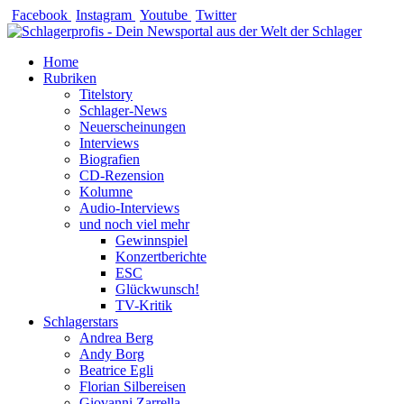
Zum
Facebook
Instagram
Youtube
Twitter
Inhalt
springen
Home
Rubriken
Titelstory
Schlager-News
Neuerscheinungen
Interviews
Biografien
CD-Rezension
Kolumne
Audio-Interviews
und noch viel mehr
Gewinnspiel
Konzertberichte
ESC
Glückwunsch!
TV-Kritik
Schlagerstars
Andrea Berg
Andy Borg
Beatrice Egli
Florian Silbereisen
Giovanni Zarrella