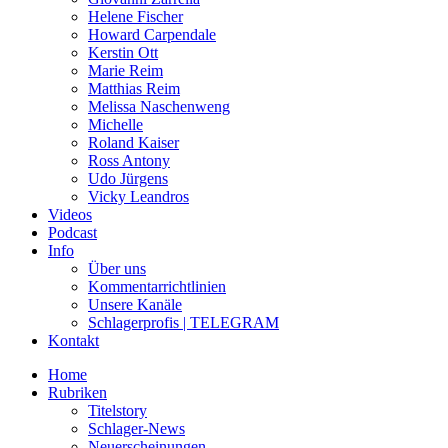
Helene Fischer
Howard Carpendale
Kerstin Ott
Marie Reim
Matthias Reim
Melissa Naschenweng
Michelle
Roland Kaiser
Ross Antony
Udo Jürgens
Vicky Leandros
Videos
Podcast
Info
Über uns
Kommentarrichtlinien
Unsere Kanäle
Schlagerprofis | TELEGRAM
Kontakt
Home
Rubriken
Titelstory
Schlager-News
Neuerscheinungen