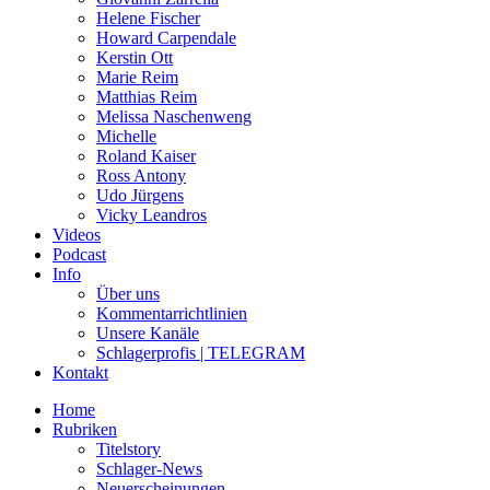
Helene Fischer
Howard Carpendale
Kerstin Ott
Marie Reim
Matthias Reim
Melissa Naschenweng
Michelle
Roland Kaiser
Ross Antony
Udo Jürgens
Vicky Leandros
Videos
Podcast
Info
Über uns
Kommentarrichtlinien
Unsere Kanäle
Schlagerprofis | TELEGRAM
Kontakt
Home
Rubriken
Titelstory
Schlager-News
Neuerscheinungen