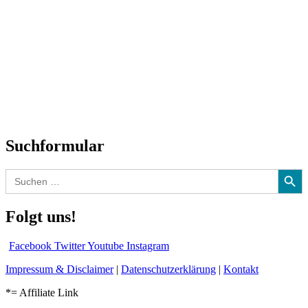
Titelstory
SchlagerNews
Neuerscheinungen
Interviews
Biographien
CD-Rezension
Kolumne
Audio-Interviews
und mehr…
Suchformular
Search Button
Search
for:
Folgt uns!
Facebook
Twitter
Youtube
Instagram
Impressum & Disclaimer
|
Datenschutzerklärung
|
Kontakt
*= Affiliate Link