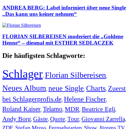
ANDREA BERG: Label informiert über neue Single
„Das kann uns keiner nehmen“
FLORIAN SILBEREISEN moderiert die „Goldene
Henne“ – diesmal mit ESTHER SEDLACZEK
Die häufigsten Schlagworte:
Schlager
Florian Silbereisen
,
,
Neues Album
neue Single
Charts
Zuerst
,
,
,
bei Schlagerprofis.de
Helene Fischer
,
,
Roland Kaiser
Telamo
MDR
Beatrice Egli
,
,
,
,
Andy Borg
Gäste
Quote
Tour
Giovanni Zarrella
,
,
,
,
,
ZDF
Stefan Mross
Fernsehgarten
Show
Jürgens TV
,
,
,
,
,