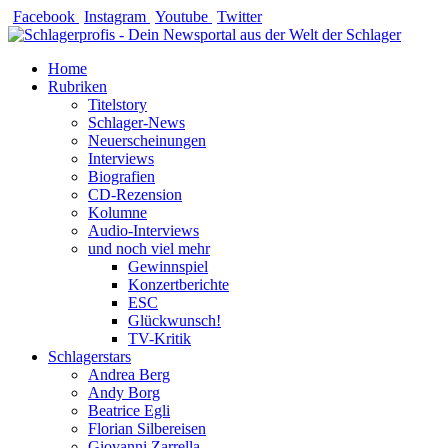
Zum
Facebook
Instagram
Youtube
Twitter
Inhalt
springen
Home
Rubriken
Titelstory
Schlager-News
Neuerscheinungen
Interviews
Biografien
CD-Rezension
Kolumne
Audio-Interviews
und noch viel mehr
Gewinnspiel
Konzertberichte
ESC
Glückwunsch!
TV-Kritik
Schlagerstars
Andrea Berg
Andy Borg
Beatrice Egli
Florian Silbereisen
Giovanni Zarrella