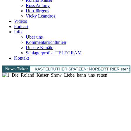
Roland Kaiser
Ross Antony
Udo Jürgens
Vicky Leandros
Videos
Podcast
Info
Über uns
Kommentarrichtlinien
Unsere Kanäle
Schlagerprofis | TELEGRAM
Kontakt
News-Ticker
KASTELRUTHER SPATZEN: NORBERT RIER steht bere