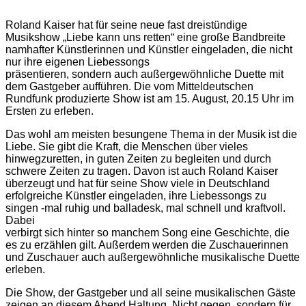
Roland Kaiser hat für seine neue fast dreistündige
Musikshow „Liebe kann uns retten“ eine große Bandbreite
namhafter Künstlerinnen und Künstler eingeladen, die nicht
nur ihre eigenen Liebessongs
präsentieren, sondern auch außergewöhnliche Duette mit
dem Gastgeber aufführen. Die vom Mitteldeutschen
Rundfunk produzierte Show ist am 15. August, 20.15 Uhr im
Ersten zu erleben.
Das wohl am meisten besungene Thema in der Musik ist die
Liebe. Sie gibt die Kraft, die Menschen über vieles
hinwegzuretten, in guten Zeiten zu begleiten und durch
schwere Zeiten zu tragen. Davon ist auch Roland Kaiser
überzeugt und hat für seine Show viele in Deutschland
erfolgreiche Künstler eingeladen, ihre Liebessongs zu
singen -mal ruhig und balladesk, mal schnell und kraftvoll.
Dabei
verbirgt sich hinter so manchem Song eine Geschichte, die
es zu erzählen gilt. Außerdem werden die Zuschauerinnen
und Zuschauer auch außergewöhnliche musikalische Duette
erleben.
Die Show, der Gastgeber und all seine musikalischen Gäste
zeigen an diesem Abend Haltung. Nicht gegen, sondern für