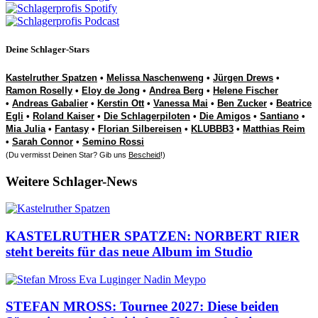
Deine Schlager-Stars
Kastelruther Spatzen
•
Melissa Naschenweng
•
Jürgen Drews
•
Ramon Roselly
•
Eloy de Jong
•
Andrea Berg
•
Helene Fischer
•
Andreas Gabalier
•
Kerstin Ott
•
Vanessa Mai
•
Ben Zucker
•
Beatrice
Egli
•
Roland Kaiser
•
Die Schlagerpiloten
•
Die Amigos
•
Santiano
•
Mia Julia
•
Fantasy
•
Florian Silbereisen
•
KLUBBB3
•
Matthias Reim
•
Sarah Connor
•
Semino Rossi
(Du vermisst Deinen Star? Gib uns
Bescheid
!)
Weitere Schlager-News
KASTELRUTHER SPATZEN: NORBERT RIER
steht bereits für das neue Album im Studio
STEFAN MROSS: Tournee 2027: Diese beiden