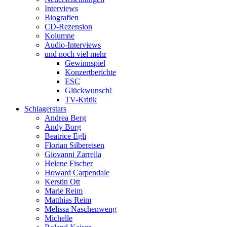
Interviews
Biografien
CD-Rezension
Kolumne
Audio-Interviews
und noch viel mehr
Gewinnspiel
Konzertberichte
ESC
Glückwunsch!
TV-Kritik
Schlagerstars
Andrea Berg
Andy Borg
Beatrice Egli
Florian Silbereisen
Giovanni Zarrella
Helene Fischer
Howard Carpendale
Kerstin Ott
Marie Reim
Matthias Reim
Melissa Naschenweng
Michelle