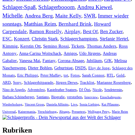
Schlager-Spaß
Schlagerbooom
Andrea Kiewel
,
,
,
Michelle
Andrea Berg
Maite Kelly
SWR
Immer wieder
,
,
,
,
sonntags
Matthias Reim
Bernhard Brink
Howard
,
,
,
Carpendale
Ramon Roselly
Airplay
Best Of
Ben Zucker
,
,
,
,
,
ESC
,
Konzert
,
Christin Stark
,
Schlagerchampions
,
Stefanie Hertel
,
Kimmig
,
Kerstin Ott
,
,
,
,
Semino Rossi
Tickets
Thomas Anders
Ross
,
,
,
,
Antony
Anna-Carina Woitschack
Amigos
Udo Jürgens
Andreas
,
,
,
,
,
,
Gabalier
Vanessa Mai
Fantasy
Corona-Absage
Jubiläum
GfK
Melissa
,
,
,
,
,
Naschenweng
Dieter Bohlen
Geburtstag
DSDS
Eloy de Jong
Schlager des
,
,
,
,
,
,
,
,
Monats
Eric Philippi
Peter Maffay
tot
Fotos
Sarah Connor
RTL
Gold
,
,
,
,
,
,
ARD
Sony
Schlagerhitparade
Jürgen Drews
Tracklist
Marianne Rosenberg
,
,
,
,
,
,
Nino de Angelo
Adventsfest
Kastelruther Spatzen
DJ Ötzi
Nicole
Sendetermin
,
,
,
,
,
,
Barbara Schöneberger
Santiano
Biografie
verstorben
Interview
Einschaltquote
,
,
,
,
,
,
Wiederholung
Vincent Gross
Daniela Alfinito
Live
Sonia Liebing
Kai Pflaume
,
,
,
,
,
,
Universal
Kaisermania
Verschiebung
Absage
Pressetext
Wolfgang Petry
Marie Reim
Rubriken