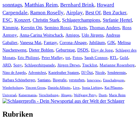
sonntags
Matthias Reim
Bernhard Brink
Howard
,
,
,
Carpendale
Ramon Roselly
Airplay
Best Of
Ben Zucker
,
,
,
,
,
ESC
,
Konzert
,
Christin Stark
,
Schlagerchampions
,
Stefanie Hertel
,
Kimmig
,
Kerstin Ott
,
,
,
,
Semino Rossi
Tickets
Thomas Anders
Ross
,
,
,
,
Antony
Anna-Carina Woitschack
Amigos
Udo Jürgens
Andreas
,
,
,
,
,
,
Gabalier
Vanessa Mai
Fantasy
Corona-Absage
Jubiläum
GfK
Melissa
,
,
,
,
,
Naschenweng
Dieter Bohlen
Geburtstag
DSDS
Eloy de Jong
Schlager des
,
,
,
,
,
,
,
,
Monats
Eric Philippi
Peter Maffay
tot
Fotos
Sarah Connor
RTL
Gold
,
,
,
,
,
,
ARD
Sony
Schlagerhitparade
Jürgen Drews
Tracklist
Marianne Rosenberg
,
,
,
,
,
,
Nino de Angelo
Adventsfest
Kastelruther Spatzen
DJ Ötzi
Nicole
Sendetermin
,
,
,
,
,
,
Barbara Schöneberger
Santiano
Biografie
verstorben
Interview
Einschaltquote
,
,
,
,
,
,
Wiederholung
Vincent Gross
Daniela Alfinito
Live
Sonia Liebing
Kai Pflaume
,
,
,
,
,
,
Universal
Kaisermania
Verschiebung
Absage
Wolfgang Petry
Duett
Marie Reim
Rubriken
Titelstory
SchlagerNews
Neuerscheinungen