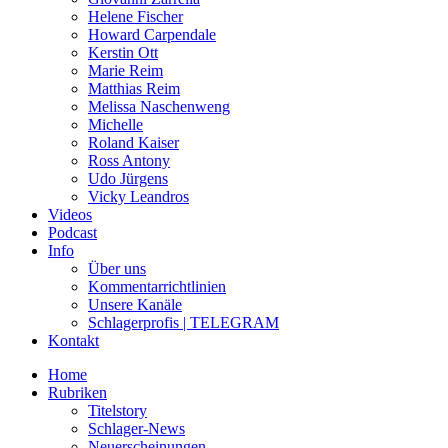
Helene Fischer
Howard Carpendale
Kerstin Ott
Marie Reim
Matthias Reim
Melissa Naschenweng
Michelle
Roland Kaiser
Ross Antony
Udo Jürgens
Vicky Leandros
Videos
Podcast
Info
Über uns
Kommentarrichtlinien
Unsere Kanäle
Schlagerprofis | TELEGRAM
Kontakt
Home
Rubriken
Titelstory
Schlager-News
Neuerscheinungen