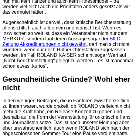
nun mal kein Tänzer und auch kein Fitnessmodel – da
werden vielleicht auch die Prioritäten anders gesetzt als wir
das vermutet hätten.
Augenscheinlich ist derweil, dass kritische Berichterstattung
offensichtlich auch allgemein unerwünscht ist. Wenn es
inzwischen so weit ist, dass ein Veranstalter nicht nur dem
MERKUR, sondern laut deren Aussage sogar der
BILD-
Zeitung Akkreditierungen nicht gewährt
, darf man sich nicht
wundern, wenn nur noch Hofberichterstattern zugelassen
werden. Im Fall ROLAND KAISER scheint sogar Wert auf
„Nicht-Berichterstattung“ gelegt zu werden – es ist manchmal
schon etwas „kurios“.
Gesundheitliche Gründe? Wohl eher
nicht
In den wenigen Beiträgen, die in Fanforen zwischenzeitlich
zu finden waren, wurde orakelt, ob ROLAND vielleicht nicht
mehr die Kraft habe, ein Release-Konzert zu geben und
deshalb auf die Form der Veranstaltung für unkritische Fans
und Journalisten setze. Das ist nach unserer Meinung aber
eher unwahrscheinlich, auch wenn ROLAND sich nach der
abgeschlossenen Sommer-Tour eine Pause verdient hätte.