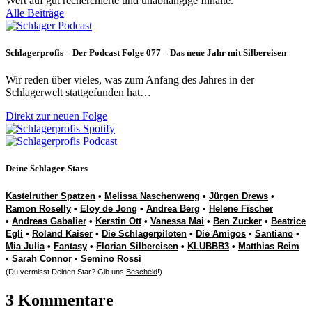
Wert auf gut recherchierte und unabhängige Inhalte.
Alle Beiträge
Schlagerprofis – Der Podcast Folge 077 – Das neue Jahr mit Silbereisen
Wir reden über vieles, was zum Anfang des Jahres in der
Schlagerwelt stattgefunden hat…
Direkt zur neuen Folge
Deine Schlager-Stars
Kastelruther Spatzen
•
Melissa Naschenweng
•
Jürgen Drews
•
Ramon Roselly
•
Eloy de Jong
•
Andrea Berg
•
Helene Fischer
•
Andreas Gabalier
•
Kerstin Ott
•
Vanessa Mai
•
Ben Zucker
•
Beatrice
Egli
•
Roland Kaiser
•
Die Schlagerpiloten
•
Die Amigos
•
Santiano
•
Mia Julia
•
Fantasy
•
Florian Silbereisen
•
KLUBBB3
•
Matthias Reim
•
Sarah Connor
•
Semino Rossi
(Du vermisst Deinen Star? Gib uns
Bescheid
!)
3 Kommentare