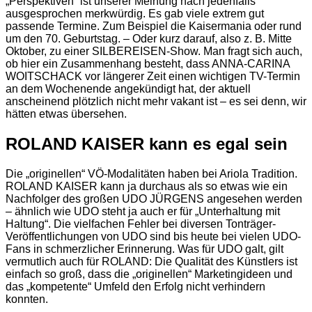
„Perspektiven“ ist unserer Meinung nach jedenfalls
ausgesprochen merkwürdig. Es gab viele extrem gut
passende Termine. Zum Beispiel die Kaisermania oder rund
um den 70. Geburtstag. – Oder kurz darauf, also z. B. Mitte
Oktober, zu einer SILBEREISEN-Show. Man fragt sich auch,
ob hier ein Zusammenhang besteht, dass ANNA-CARINA
WOITSCHACK vor längerer Zeit einen wichtigen TV-Termin
an dem Wochenende angekündigt hat, der aktuell
anscheinend plötzlich nicht mehr vakant ist – es sei denn, wir
hätten etwas übersehen.
ROLAND KAISER kann es egal sein
Die „originellen“ VÖ-Modalitäten haben bei Ariola Tradition.
ROLAND KAISER kann ja durchaus als so etwas wie ein
Nachfolger des großen UDO JÜRGENS angesehen werden
– ähnlich wie UDO steht ja auch er für „Unterhaltung mit
Haltung“. Die vielfachen Fehler bei diversen Tonträger-
Veröffentlichungen von UDO sind bis heute bei vielen UDO-
Fans in schmerzlicher Erinnerung. Was für UDO galt, gilt
vermutlich auch für ROLAND: Die Qualität des Künstlers ist
einfach so groß, dass die „originellen“ Marketingideen und
das „kompetente“ Umfeld den Erfolg nicht verhindern
konnten.