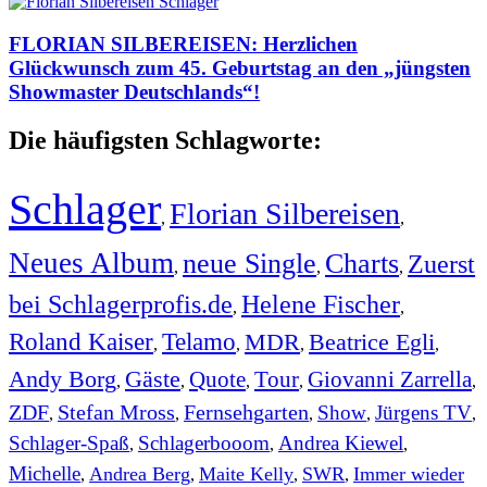
FLORIAN SILBEREISEN: Herzlichen
Glückwunsch zum 45. Geburtstag an den „jüngsten
Showmaster Deutschlands“!
Die häufigsten Schlagworte:
Schlager
Florian Silbereisen
,
,
Neues Album
neue Single
Charts
Zuerst
,
,
,
bei Schlagerprofis.de
Helene Fischer
,
,
Roland Kaiser
Telamo
MDR
Beatrice Egli
,
,
,
,
Andy Borg
Gäste
Quote
Tour
Giovanni Zarrella
,
,
,
,
,
ZDF
Stefan Mross
Fernsehgarten
Show
Jürgens TV
,
,
,
,
,
Schlager-Spaß
Schlagerbooom
Andrea Kiewel
,
,
,
Michelle
Andrea Berg
Maite Kelly
SWR
Immer wieder
,
,
,
,