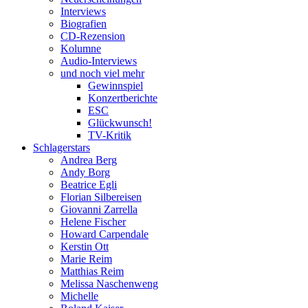
Interviews
Biografien
CD-Rezension
Kolumne
Audio-Interviews
und noch viel mehr
Gewinnspiel
Konzertberichte
ESC
Glückwunsch!
TV-Kritik
Schlagerstars
Andrea Berg
Andy Borg
Beatrice Egli
Florian Silbereisen
Giovanni Zarrella
Helene Fischer
Howard Carpendale
Kerstin Ott
Marie Reim
Matthias Reim
Melissa Naschenweng
Michelle