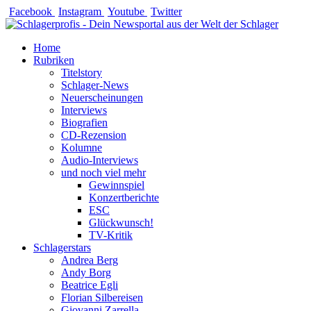
Zum
Facebook
Instagram
Youtube
Twitter
Inhalt
springen
Home
Rubriken
Titelstory
Schlager-News
Neuerscheinungen
Interviews
Biografien
CD-Rezension
Kolumne
Audio-Interviews
und noch viel mehr
Gewinnspiel
Konzertberichte
ESC
Glückwunsch!
TV-Kritik
Schlagerstars
Andrea Berg
Andy Borg
Beatrice Egli
Florian Silbereisen
Giovanni Zarrella