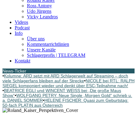
Roland Kaiser
Ross Antony
Udo Jürgens
Vicky Leandros
Videos
Podcast
Info
Über uns
Kommentarrichtlinien
Unsere Kanäle
Schlagerprofis | TELEGRAM
Kontakt
News-Ticker
•
Kolumne: ARD setzt mit ARD Schlagerwelt auf Streaming – doch
viele Schlagerfans bleiben auf der Strecke
•
NICOLE bei RTL: RALPH
SIEGEL komponiert wieder und denkt über ESC-Teilnahme nach!
•
BEATRICE EGLI und WINCENT WEISS bei „Die große Maus
Show“
•
WOLFGANG PETRY: Neue Single „Morgen Gold“ schrieb u.
a. DANIEL SOMMER
•
HELENE FISCHER: Quasi zum Geburtstag:
50-fach PLATIN aus Österreich