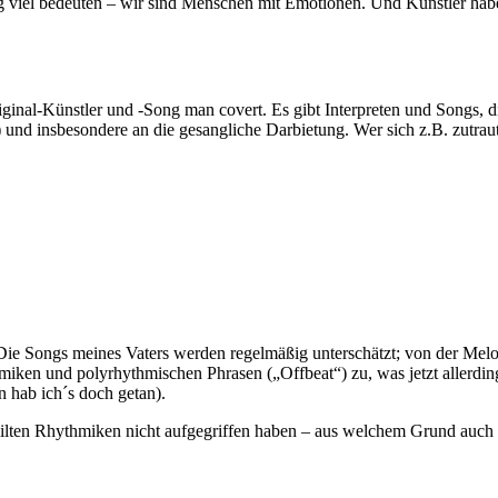
tweg viel bedeuten – wir sind Menschen mit Emotionen. Und Künstler ha
iginal-Künstler und -Song man covert. Es gibt Interpreten und Songs,
 und insbesondere an die gesangliche Darbietung. Wer sich z.B. zutra
Die Songs meines Vaters werden regelmäßig unterschätzt; von der Mel
ken und polyrhythmischen Phrasen („Offbeat“) zu, was jetzt allerding
 hab ich´s doch getan).
ilten Rhythmiken nicht aufgegriffen haben – aus welchem Grund auch i