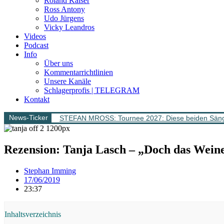
Roland Kaiser
Ross Antony
Udo Jürgens
Vicky Leandros
Videos
Podcast
Info
Über uns
Kommentarrichtlinien
Unsere Kanäle
Schlagerprofis | TELEGRAM
Kontakt
News-Ticker
STEFAN MROSS: Tournee 2027: Diese beiden Sänge
Rezension: Tanja Lasch – „Doch das Weinen
Stephan Imming
17/06/2019
23:37
Inhaltsverzeichnis