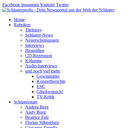
Zum
Facebook
Instagram
Youtube
Twitter
Inhalt
springen
Home
Rubriken
Titelstory
Schlager-News
Neuerscheinungen
Interviews
Biografien
CD-Rezension
Kolumne
Audio-Interviews
und noch viel mehr
Gewinnspiel
Konzertberichte
ESC
Glückwunsch!
TV-Kritik
Schlagerstars
Andrea Berg
Andy Borg
Beatrice Egli
Florian Silbereisen
Giovanni Zarrella