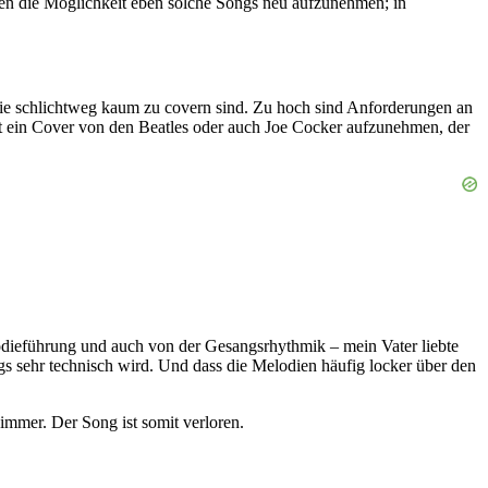
ben die Möglichkeit eben solche Songs neu aufzunehmen; in
 die schlichtweg kaum zu covern sind. Zu hoch sind Anforderungen an
ut ein Cover von den Beatles oder auch Joe Cocker aufzunehmen, der
odieführung und auch von der Gesangsrhythmik – mein Vater liebte
s sehr technisch wird. Und dass die Melodien häufig locker über den
mmer. Der Song ist somit verloren.