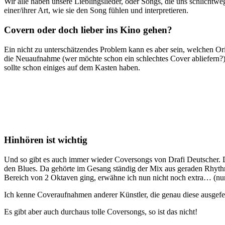
Wir alle haben unsere Lieblingslieder, oder Songs, die uns schlich
einer/ihrer Art, wie sie den Song fühlen und interpretieren.
Covern oder doch lieber ins Kino gehen?
Ein nicht zu unterschätzendes Problem kann es aber sein, welchen Or
die Neuaufnahme (wer möchte schon ein schlechtes Cover abliefern?)
sollte schon einiges auf dem Kasten haben.
Hinhören ist wichtig
Und so gibt es auch immer wieder Coversongs von Drafi Deutscher. 
den Blues. Da gehörte im Gesang ständig der Mix aus geraden Rhythmi
Bereich von 2 Oktaven ging, erwähne ich nun nicht noch extra… (nun
Ich kenne Coveraufnahmen anderer Künstler, die genau diese ausgefe
Es gibt aber auch durchaus tolle Coversongs, so ist das nicht!