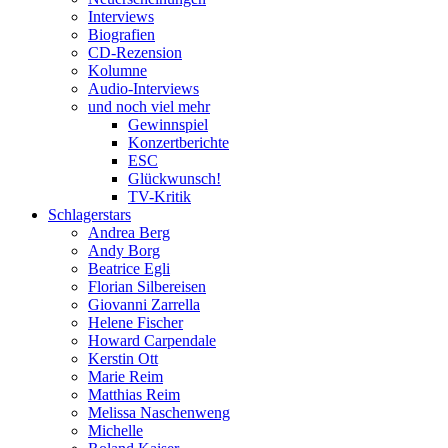
Interviews
Biografien
CD-Rezension
Kolumne
Audio-Interviews
und noch viel mehr
Gewinnspiel
Konzertberichte
ESC
Glückwunsch!
TV-Kritik
Schlagerstars
Andrea Berg
Andy Borg
Beatrice Egli
Florian Silbereisen
Giovanni Zarrella
Helene Fischer
Howard Carpendale
Kerstin Ott
Marie Reim
Matthias Reim
Melissa Naschenweng
Michelle