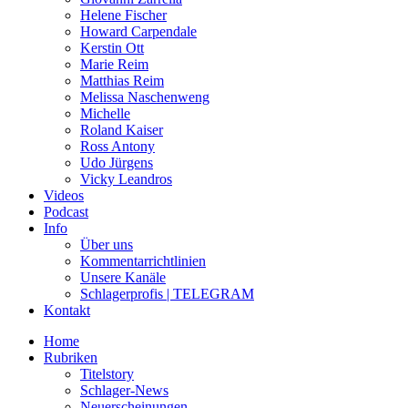
Helene Fischer
Howard Carpendale
Kerstin Ott
Marie Reim
Matthias Reim
Melissa Naschenweng
Michelle
Roland Kaiser
Ross Antony
Udo Jürgens
Vicky Leandros
Videos
Podcast
Info
Über uns
Kommentarrichtlinien
Unsere Kanäle
Schlagerprofis | TELEGRAM
Kontakt
Home
Rubriken
Titelstory
Schlager-News
Neuerscheinungen