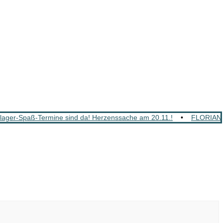
ger-Spaß-Termine sind da! Herzenssache am 20.11.!
•
FLORIAN 