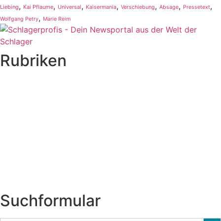
,
,
,
,
,
,
,
Liebing
Kai Pflaume
Universal
Kaisermania
Verschiebung
Absage
Pressetext
,
Wolfgang Petry
Marie Reim
Rubriken
Titelstory
SchlagerNews
Neuerscheinungen
Interviews
Biographien
CD-Rezension
Kolumne
Audio-Interviews
und mehr…
Suchformular
Sear