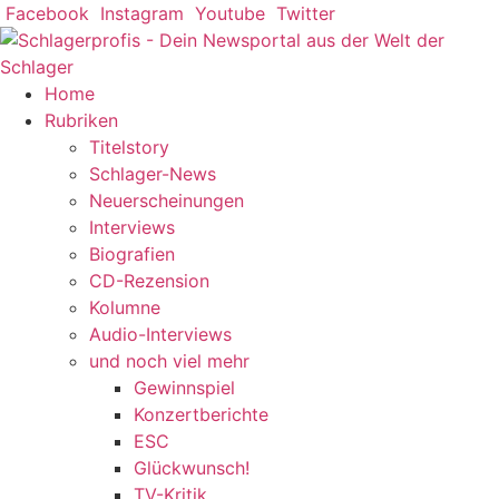
Zum
Facebook
Instagram
Youtube
Twitter
Inhalt
springen
Home
Rubriken
Titelstory
Schlager-News
Neuerscheinungen
Interviews
Biografien
CD-Rezension
Kolumne
Audio-Interviews
und noch viel mehr
Gewinnspiel
Konzertberichte
ESC
Glückwunsch!
TV-Kritik