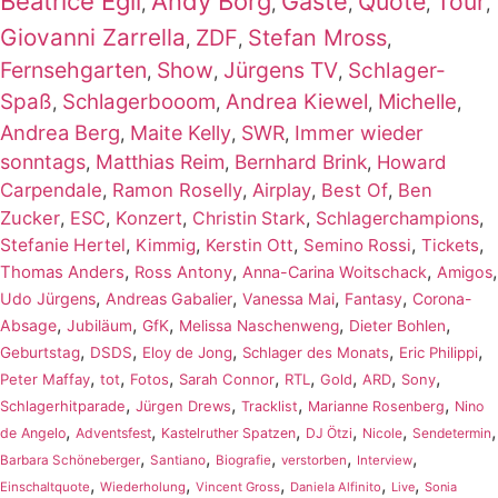
Beatrice Egli
Andy Borg
Gäste
Quote
Tour
,
,
,
,
,
Giovanni Zarrella
ZDF
Stefan Mross
,
,
,
Fernsehgarten
Show
Jürgens TV
Schlager-
,
,
,
Spaß
Schlagerbooom
Andrea Kiewel
Michelle
,
,
,
,
Andrea Berg
Maite Kelly
SWR
Immer wieder
,
,
,
sonntags
Matthias Reim
Bernhard Brink
,
,
,
Howard
Carpendale
,
Ramon Roselly
,
Airplay
,
Best Of
,
Ben
Zucker
,
ESC
,
Konzert
,
,
,
Christin Stark
Schlagerchampions
,
,
,
,
,
Stefanie Hertel
Kimmig
Kerstin Ott
Semino Rossi
Tickets
,
,
,
,
Thomas Anders
Ross Antony
Anna-Carina Woitschack
Amigos
,
,
,
,
Udo Jürgens
Andreas Gabalier
Vanessa Mai
Fantasy
Corona-
,
,
,
,
,
Absage
Jubiläum
GfK
Melissa Naschenweng
Dieter Bohlen
,
,
,
,
,
Geburtstag
DSDS
Eloy de Jong
Schlager des Monats
Eric Philippi
,
,
,
,
,
,
,
,
Peter Maffay
tot
Fotos
Sarah Connor
RTL
Gold
ARD
Sony
,
,
,
,
Schlagerhitparade
Jürgen Drews
Tracklist
Marianne Rosenberg
Nino
,
,
,
,
,
,
de Angelo
Adventsfest
Kastelruther Spatzen
DJ Ötzi
Nicole
Sendetermin
,
,
,
,
,
Barbara Schöneberger
Santiano
Biografie
verstorben
Interview
,
,
,
,
,
Einschaltquote
Wiederholung
Vincent Gross
Daniela Alfinito
Live
Sonia