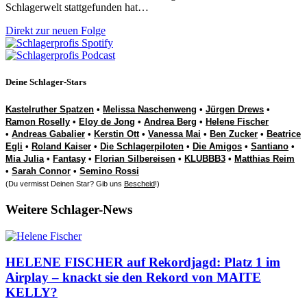
Schlagerwelt stattgefunden hat…
Direkt zur neuen Folge
Deine Schlager-Stars
Kastelruther Spatzen
•
Melissa Naschenweng
•
Jürgen Drews
•
Ramon Roselly
•
Eloy de Jong
•
Andrea Berg
•
Helene Fischer
•
Andreas Gabalier
•
Kerstin Ott
•
Vanessa Mai
•
Ben Zucker
•
Beatrice
Egli
•
Roland Kaiser
•
Die Schlagerpiloten
•
Die Amigos
•
Santiano
•
Mia Julia
•
Fantasy
•
Florian Silbereisen
•
KLUBBB3
•
Matthias Reim
•
Sarah Connor
•
Semino Rossi
(Du vermisst Deinen Star? Gib uns
Bescheid
!)
Weitere Schlager-News
HELENE FISCHER auf Rekordjagd: Platz 1 im
Airplay – knackt sie den Rekord von MAITE
KELLY?