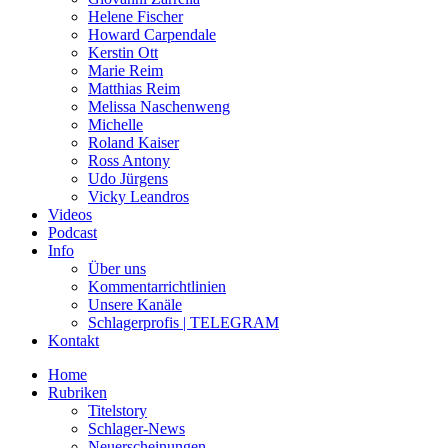
Helene Fischer
Howard Carpendale
Kerstin Ott
Marie Reim
Matthias Reim
Melissa Naschenweng
Michelle
Roland Kaiser
Ross Antony
Udo Jürgens
Vicky Leandros
Videos
Podcast
Info
Über uns
Kommentarrichtlinien
Unsere Kanäle
Schlagerprofis | TELEGRAM
Kontakt
Home
Rubriken
Titelstory
Schlager-News
Neuerscheinungen