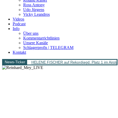
Roland Kaiser
Ross Antony
Udo Jürgens
Vicky Leandros
Videos
Podcast
Info
Über uns
Kommentarrichtlinien
Unsere Kanäle
Schlagerprofis | TELEGRAM
Kontakt
News-Ticker
HELENE FISCHER auf Rekordjagd: Platz 1 im Airpl