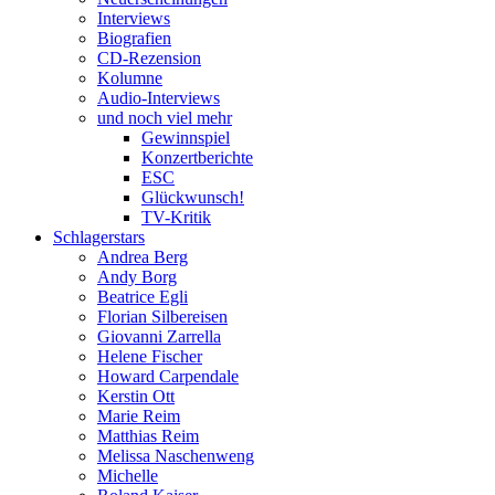
Interviews
Biografien
CD-Rezension
Kolumne
Audio-Interviews
und noch viel mehr
Gewinnspiel
Konzertberichte
ESC
Glückwunsch!
TV-Kritik
Schlagerstars
Andrea Berg
Andy Borg
Beatrice Egli
Florian Silbereisen
Giovanni Zarrella
Helene Fischer
Howard Carpendale
Kerstin Ott
Marie Reim
Matthias Reim
Melissa Naschenweng
Michelle