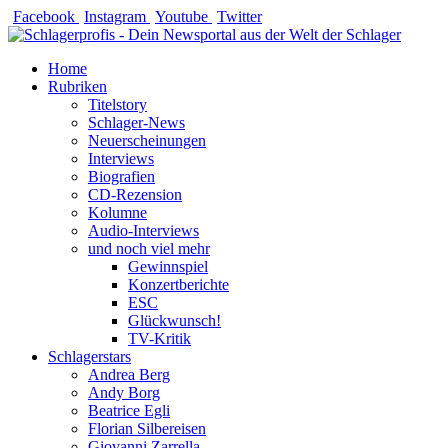
Zum
Facebook
Instagram
Youtube
Twitter
Inhalt
springen
Home
Rubriken
Titelstory
Schlager-News
Neuerscheinungen
Interviews
Biografien
CD-Rezension
Kolumne
Audio-Interviews
und noch viel mehr
Gewinnspiel
Konzertberichte
ESC
Glückwunsch!
TV-Kritik
Schlagerstars
Andrea Berg
Andy Borg
Beatrice Egli
Florian Silbereisen
Giovanni Zarrella