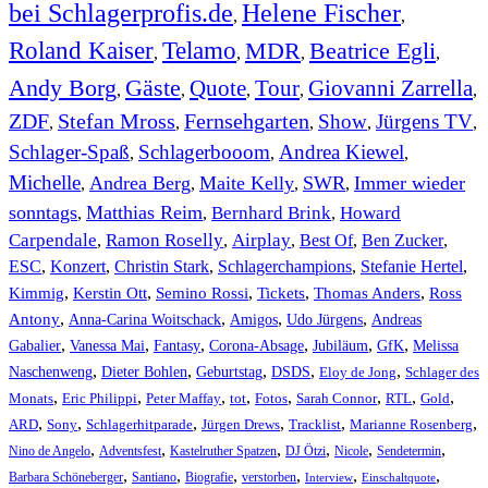
bei Schlagerprofis.de
Helene Fischer
,
,
Roland Kaiser
Telamo
MDR
Beatrice Egli
,
,
,
,
Andy Borg
Gäste
Quote
Tour
Giovanni Zarrella
,
,
,
,
,
ZDF
Stefan Mross
Fernsehgarten
Show
Jürgens TV
,
,
,
,
,
Schlager-Spaß
Schlagerbooom
Andrea Kiewel
,
,
,
Michelle
Andrea Berg
Maite Kelly
SWR
Immer wieder
,
,
,
,
sonntags
Matthias Reim
Bernhard Brink
Howard
,
,
,
Carpendale
Ramon Roselly
Airplay
Best Of
Ben Zucker
,
,
,
,
,
ESC
,
Konzert
,
Christin Stark
,
Schlagerchampions
,
Stefanie Hertel
,
Kimmig
,
Kerstin Ott
,
,
,
,
Semino Rossi
Tickets
Thomas Anders
Ross
,
,
,
,
Antony
Anna-Carina Woitschack
Amigos
Udo Jürgens
Andreas
,
,
,
,
,
,
Gabalier
Vanessa Mai
Fantasy
Corona-Absage
Jubiläum
GfK
Melissa
,
,
,
,
,
Naschenweng
Dieter Bohlen
Geburtstag
DSDS
Eloy de Jong
Schlager des
,
,
,
,
,
,
,
,
Monats
Eric Philippi
Peter Maffay
tot
Fotos
Sarah Connor
RTL
Gold
,
,
,
,
,
,
ARD
Sony
Schlagerhitparade
Jürgen Drews
Tracklist
Marianne Rosenberg
,
,
,
,
,
,
Nino de Angelo
Adventsfest
Kastelruther Spatzen
DJ Ötzi
Nicole
Sendetermin
,
,
,
,
,
,
Barbara Schöneberger
Santiano
Biografie
verstorben
Interview
Einschaltquote