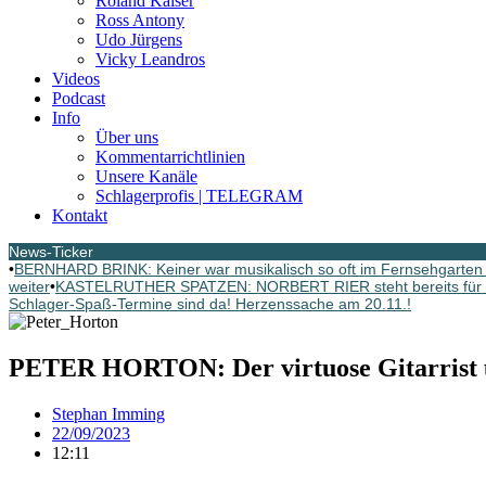
Roland Kaiser
Ross Antony
Udo Jürgens
Vicky Leandros
Videos
Podcast
Info
Über uns
Kommentarrichtlinien
Unsere Kanäle
Schlagerprofis | TELEGRAM
Kontakt
News-Ticker
•
BERNHARD BRINK: Keiner war musikalisch so oft im Fernsehgarten G
weiter
•
KASTELRUTHER SPATZEN: NORBERT RIER steht bereits für d
Schlager-Spaß-Termine sind da! Herzenssache am 20.11.!
PETER HORTON: Der virtuose Gitarrist u
Stephan Imming
22/09/2023
12:11