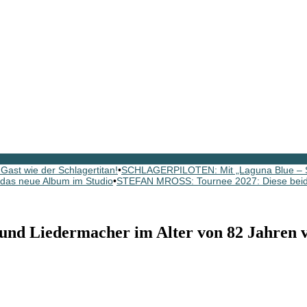
ast wie der Schlagertitan!
•
SCHLAGERPILOTEN: Mit „Laguna Blue – St
as neue Album im Studio
•
STEFAN MROSS: Tournee 2027: Diese beide
nd Liedermacher im Alter von 82 Jahren v