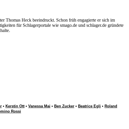
ter Thomas Heck beeindruckt. Schon früh engagierte er sich im
igkeiten für Schlagerportale wie smago.de und schlager.de gründete
halte.
r
•
Kerstin Ott
•
Vanessa Mai
•
Ben Zucker
•
Beatrice Egli
•
Roland
emino Rossi