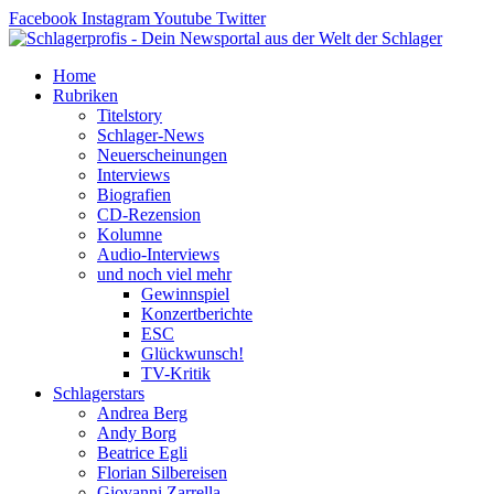
Zum
Facebook
Instagram
Youtube
Twitter
Inhalt
springen
Home
Rubriken
Titelstory
Schlager-News
Neuerscheinungen
Interviews
Biografien
CD-Rezension
Kolumne
Audio-Interviews
und noch viel mehr
Gewinnspiel
Konzertberichte
ESC
Glückwunsch!
TV-Kritik
Schlagerstars
Andrea Berg
Andy Borg
Beatrice Egli
Florian Silbereisen
Giovanni Zarrella