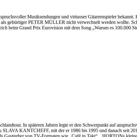
spruchsvoller Musiksendungen und virtuoser Gitarrenspieler bekannt. K
er als gebürtiger PETER MÜLLER nicht verwechselt werden wollte. Sch
beim Grand Prix Eurovision mit dem Song „Warum es 100.000 Sterne
andtour. In späteren Jahren legte er den Schwerpunkt auf anspru
frau SLAVA KANTCHEFF, mit der er 1986 bis 1995 und danach seit
oss als Gastgeber von TV-Formaten wie „Café in Takt“, „HORTONs kl