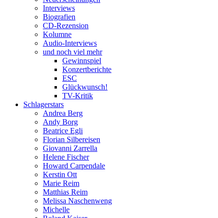
Interviews
Biografien
CD-Rezension
Kolumne
Audio-Interviews
und noch viel mehr
Gewinnspiel
Konzertberichte
ESC
Glückwunsch!
TV-Kritik
Schlagerstars
Andrea Berg
Andy Borg
Beatrice Egli
Florian Silbereisen
Giovanni Zarrella
Helene Fischer
Howard Carpendale
Kerstin Ott
Marie Reim
Matthias Reim
Melissa Naschenweng
Michelle