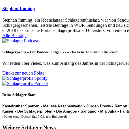
Stephan Imming
Stephan Imming, ein lebenslanger Schlagerenthusiast, war von Sendu
Schlagergeschehen, leistete Beiträge in WDR-Sendungen und ließ sich
er 2018 das kritische Portal schlagerprofis.de. Unterstützt von einem 
Alle Beiträge
Schlagerprofis – Der Podcast Folge 077 – Das neue Jahr mit Silbereisen
Wir reden über vieles, was zum Anfang des Jahres in der Schlagerwel
Direkt zur neuen Folge
Deine Schlager-Stars
Kastelruther Spatzen
•
Melissa Naschenweng
•
Jürgen Drews
•
Ramon 
Kaiser
•
Die Schlagerpiloten
•
Die Amigos
•
Santiano
•
Mia Julia
•
Fant
(Du vermisst Deinen Star? Gib uns
Bescheid
!)
Weitere Schlager-News