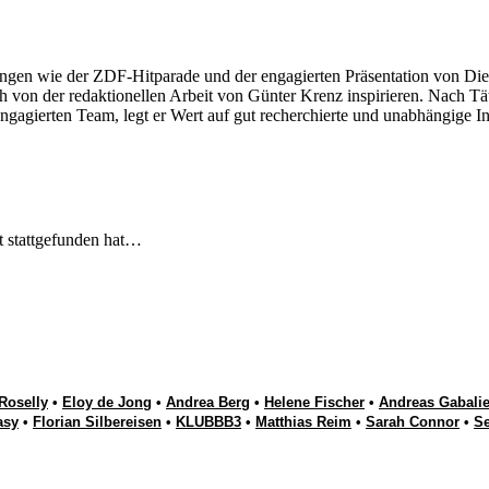
ngen wie der ZDF-Hitparade und der engagierten Präsentation von Die
 von der redaktionellen Arbeit von Günter Krenz inspirieren. Nach Tät
engagierten Team, legt er Wert auf gut recherchierte und unabhängige In
t stattgefunden hat…
Roselly
•
Eloy de Jong
•
Andrea Berg
•
Helene Fischer
•
Andreas Gabalie
asy
•
Florian Silbereisen
•
KLUBBB3
•
Matthias Reim
•
Sarah Connor
•
S