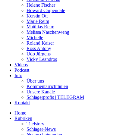
Helene Fischer
Howard Carpendale
Kerstin Ott
Marie Reim
Matthias Reim
Melissa Naschenweng
Michelle
Roland Kaiser
Ross Antony
Udo Jürgens
Vicky Leandros
Videos
Podcast
Info
Über uns
Kommentarrichtlinien
Unsere Kanäle
Schlagerprofis | TELEGRAM
Kontakt
Home
Rubriken
Titelstory
Schlager-News
Neuerscheinungen