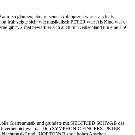
aum zu glauben, aber in seiner Anfangszeit war er auch als
on früh zeigte sich, wie musikalisch PETER war: Als Kind war er
 gibt“. 2-mal bewarb er sich auch für Deutschland um eine ESC-
chsvolle Giarrenmusik und gründete mit SIEGFRIED SCHWAB das
 2016 verheiratet war, das Duo SYMPHONIC FINGERS. PETER
eine Nachtmusik“ und „HORTONs Bistro“ hohes Ansehen.