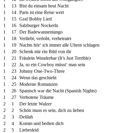
1
13
Bist du einsam heut Nacht
1
14
Paris ist eine Reise wert
1
15
Graf Bobby Lied
1
16
Salzburger Nockerln
1
17
Der Badewannentango
1
18
Verliebt, verlobt, verheiratet
1
19
Nachts hör‘ ich immer alle Uhren schlagen
1
20
Schenk mir ein Bild von dir
1
21
Fräulein Wunderbar (It’s Just Terrible)
1
22
Ja, so ein Cowboy müsst‘ man sein
1
23
Johnny One-Two-Three
1
24
Wenn das geschieht
1
25
Moderne Romanzen
1
26
Spanisch war die Nacht (Spanish Nights)
1
27
Verbotene Träume
2
1
Der letzte Walzer
2
2
Schön muss es sein, dich zu lieben
2
3
Delilah
2
4
Komm und bedien dich
2
5
Liebesleid