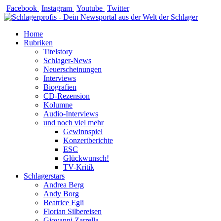
Zum
Facebook
Instagram
Youtube
Twitter
Inhalt
springen
Home
Rubriken
Titelstory
Schlager-News
Neuerscheinungen
Interviews
Biografien
CD-Rezension
Kolumne
Audio-Interviews
und noch viel mehr
Gewinnspiel
Konzertberichte
ESC
Glückwunsch!
TV-Kritik
Schlagerstars
Andrea Berg
Andy Borg
Beatrice Egli
Florian Silbereisen
Giovanni Zarrella