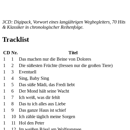
3CD: Digipack, Vorwort eines langjährigen Wegbegleiters, 70 Hits
& Klassiker in chronologischer Reihenfolge.
Tracklist
CD
Nr.
Titel
1
1
Das machen nur die Beine von Dolores
1
2
Die süßesten Früchte (fressen nur die großen Tiere)
1
3
Eventuell
1
4
Sing, Baby Sing
1
5
Das süße Mädi, das Fredi liebt
1
6
Der Mond hält seine Wacht
1
7
Ich weiß, was dir fehlt
1
8
Das tu ich alles aus Liebe
1
9
Das ganze Haus ist schief
1
10
Ich zähle täglich meine Sorgen
1
11
Hol den Peter
1
12
Im weißen Rössl am Wolfgangsee