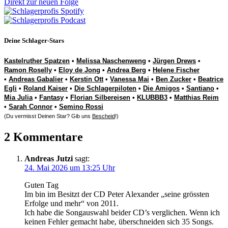
Direkt zur neuen Folge
Deine Schlager-Stars
Kastelruther Spatzen
•
Melissa Naschenweng
•
Jürgen Drews
•
Ramon Roselly
•
Eloy de Jong
•
Andrea Berg
•
Helene Fischer
•
Andreas Gabalier
•
Kerstin Ott
•
Vanessa Mai
•
Ben Zucker
•
Beatrice
Egli
•
Roland Kaiser
•
Die Schlagerpiloten
•
Die Amigos
•
Santiano
•
Mia Julia
•
Fantasy
•
Florian Silbereisen
•
KLUBBB3
•
Matthias Reim
•
Sarah Connor
•
Semino Rossi
(Du vermisst Deinen Star? Gib uns
Bescheid
!)
2 Kommentare
Andreas Jutzi
sagt:
24. Mai 2026 um 13:25 Uhr
Guten Tag
Im bin im Besitzt der CD Peter Alexander „seine grössten
Erfolge und mehr“ von 2011.
Ich habe die Songauswahl beider CD’s verglichen. Wenn ich
keinen Fehler gemacht habe, überschneiden sich 35 Songs.