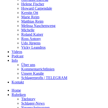
Helene Fischer
Howard Carpendale
Kerstin Ott
Marie Reim
Matthias Reim
Melissa Naschenweng
Michelle
Roland Kaiser
Ross Antony
Udo Jürgens
Vicky Leandros
Videos
Podcast
Info
Über uns
Kommentarrichtlinien
Unsere Kanäle
Schlagerprofis | TELEGRAM
Kontakt
Home
Rubriken
Titelstory
Schlager-News
Neuerscheinungen