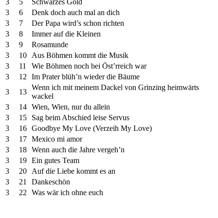
3
5
Schwarzes Gold
3
6
Denk doch auch mal an dich
3
7
Der Papa wird’s schon richten
3
8
Immer auf die Kleinen
3
9
Rosamunde
3
10
Aus Böhmen kommt die Musik
3
11
Wie Böhmen noch bei Öst’rreich war
3
12
Im Prater blüh’n wieder die Bäume
Wenn ich mit meinem Dackel von Grinzing heimwärts
3
13
wackel
3
14
Wien, Wien, nur du allein
3
15
Sag beim Abschied leise Servus
3
16
Goodbye My Love (Verzeih My Love)
3
17
Mexico mi amor
3
18
Wenn auch die Jahre vergeh’n
3
19
Ein gutes Team
3
20
Auf die Liebe kommt es an
3
21
Dankeschön
3
22
Was wär ich ohne euch