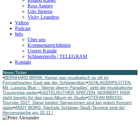
Roland Kaiser
Ross Antony
Udo Jürgens
Vicky Leandros
Videos
Podcast
Info
Über uns
Kommentarrichtlinien
Unsere Kanäle
Schlagerprofis | TELEGRAM
Kontakt
News-Ticker
•
BERNHARD BRINK: Keiner war musikalisch so oft im
Fernsehgarten Gast wie der Schlagertitan!
•
SCHLAGERPILOTEN:
Mit „Laguna Blue – Sterne überm Paradies“ geht die musikalische
Traumreise weiter
•
KASTELRUTHER SPATZEN: NORBERT RIER
steht bereits für das neue Album im Studio
•
STEFAN MROSS:
Tournee 2027: Diese beiden Sängerinnen sind bei jedem Konzert
dabei
•
ANDY BORG: Nächste Schlager-Spaß-Termine sind da!
Herzenssache am 20.11.!