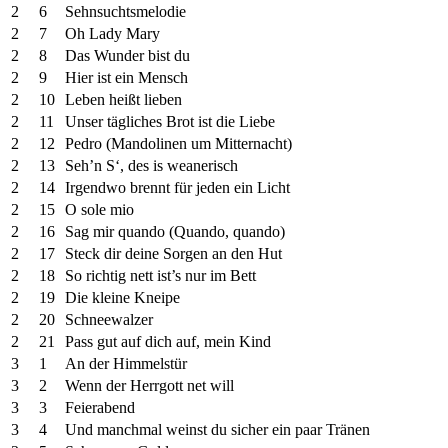
2
6
Sehnsuchtsmelodie
2
7
Oh Lady Mary
2
8
Das Wunder bist du
2
9
Hier ist ein Mensch
2
10
Leben heißt lieben
2
11
Unser tägliches Brot ist die Liebe
2
12
Pedro (Mandolinen um Mitternacht)
2
13
Seh’n S‘, des is weanerisch
2
14
Irgendwo brennt für jeden ein Licht
2
15
O sole mio
2
16
Sag mir quando (Quando, quando)
2
17
Steck dir deine Sorgen an den Hut
2
18
So richtig nett ist’s nur im Bett
2
19
Die kleine Kneipe
2
20
Schneewalzer
2
21
Pass gut auf dich auf, mein Kind
3
1
An der Himmelstür
3
2
Wenn der Herrgott net will
3
3
Feierabend
3
4
Und manchmal weinst du sicher ein paar Tränen