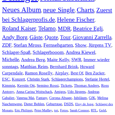
Neues Album
neue Single
Charts
Zuerst
,
,
,
bei Schlagerprofis.de
Helene Fischer
,
,
Roland Kaiser
Telamo
MDR
Beatrice Egli
,
,
,
,
Andy Borg
Gäste
Quote
Tour
Giovanni Zarrella
,
,
,
,
,
ZDF
Stefan Mross
Fernsehgarten
Show
Jürgens TV
,
,
,
,
,
Schlager-Spaß
Schlagerbooom
Andrea Kiewel
,
,
,
Michelle
Andrea Berg
Maite Kelly
SWR
Immer wieder
,
,
,
,
sonntags
Matthias Reim
Bernhard Brink
Howard
,
,
,
Carpendale
Ramon Roselly
Airplay
Best Of
Ben Zucker
,
,
,
,
,
ESC
,
Konzert
,
Christin Stark
,
Schlagerchampions
,
Stefanie Hertel
,
Kimmig
,
Kerstin Ott
,
,
,
,
Semino Rossi
Tickets
Thomas Anders
Ross
,
,
,
,
Antony
Anna-Carina Woitschack
Amigos
Udo Jürgens
Andreas
,
,
,
,
,
,
Gabalier
Vanessa Mai
Fantasy
Corona-Absage
Jubiläum
GfK
Melissa
,
,
,
,
,
Naschenweng
Dieter Bohlen
Geburtstag
DSDS
Eloy de Jong
Schlager des
,
,
,
,
,
,
,
,
Monats
Eric Philippi
Peter Maffay
tot
Fotos
Sarah Connor
RTL
Gold