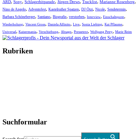
,
,
,
,
,
,
ARD
Sony
Schlagerhitparade
Jürgen Drews
Tracklist
Marianne Rosenberg
,
,
,
,
,
,
Nino de Angelo
Adventsfest
Kastelruther Spatzen
DJ Ötzi
Nicole
Sendetermin
,
,
,
,
,
,
Barbara Schöneberger
Santiano
Biografie
verstorben
Interview
Einschaltquote
,
,
,
,
,
,
Wiederholung
Vincent Gross
Daniela Alfinito
Live
Sonia Liebing
Kai Pflaume
,
,
,
,
,
,
Universal
Kaisermania
Verschiebung
Absage
Pressetext
Wolfgang Petry
Marie Reim
Rubriken
Titelstory
SchlagerNews
Neuerscheinungen
Interviews
Biographien
CD-Rezension
Kolumne
Audio-Interviews
und mehr…
Suchformular