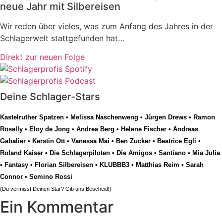
neue Jahr mit Silbereisen
Wir reden über vieles, was zum Anfang des Jahres in der
Schlagerwelt stattgefunden hat…
Direkt zur neuen Folge
Deine Schlager-Stars
Kastelruther Spatzen
•
Melissa Naschenweng
•
Jürgen Drews
•
Ramon
Roselly
•
Eloy de Jong
•
Andrea Berg
•
Helene Fischer
•
Andreas
Gabalier
•
Kerstin Ott
•
Vanessa Mai
•
Ben Zucker
•
Beatrice Egli
•
Roland Kaiser
•
Die Schlagerpiloten
•
Die Amigos
•
Santiano
•
Mia Julia
•
Fantasy
•
Florian Silbereisen
•
KLUBBB3
•
Matthias Reim
•
Sarah
Connor
•
Semino Rossi
(Du vermisst Deinen Star? Gib uns
Bescheid
!)
Ein Kommentar