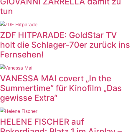
GIOVANNI ZARRELLA damit zu
tun
ZDF HITPARADE: GoldStar TV
holt die Schlager-70er zurück ins
Fernsehen!
VANESSA MAI covert „In the
Summertime“ für Kinofilm „Das
gewisse Extra“
HELENE FISCHER auf
Rekordjagd: Platz 1 im Airplay –