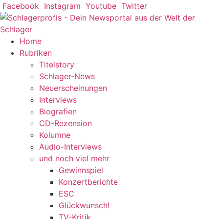
Zum
Facebook
Instagram
Youtube
Twitter
Inhalt
springen
Home
Rubriken
Titelstory
Schlager-News
Neuerscheinungen
Interviews
Biografien
CD-Rezension
Kolumne
Audio-Interviews
und noch viel mehr
Gewinnspiel
Konzertberichte
ESC
Glückwunsch!
TV-Kritik