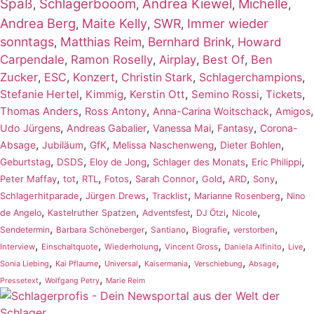
Spaß
Schlagerbooom
Andrea Kiewel
Michelle
,
,
,
,
Andrea Berg
Maite Kelly
SWR
Immer wieder
,
,
,
sonntags
Matthias Reim
Bernhard Brink
,
,
,
Howard
Carpendale
,
Ramon Roselly
,
Airplay
,
Best Of
,
Ben
Zucker
,
ESC
,
Konzert
,
,
,
Christin Stark
Schlagerchampions
,
,
,
,
,
Stefanie Hertel
Kimmig
Kerstin Ott
Semino Rossi
Tickets
,
,
,
,
Thomas Anders
Ross Antony
Anna-Carina Woitschack
Amigos
,
,
,
,
Udo Jürgens
Andreas Gabalier
Vanessa Mai
Fantasy
Corona-
,
,
,
,
,
Absage
Jubiläum
GfK
Melissa Naschenweng
Dieter Bohlen
,
,
,
,
,
Geburtstag
DSDS
Eloy de Jong
Schlager des Monats
Eric Philippi
,
,
,
,
,
,
,
,
Peter Maffay
tot
RTL
Fotos
Sarah Connor
Gold
ARD
Sony
,
,
,
,
Schlagerhitparade
Jürgen Drews
Tracklist
Marianne Rosenberg
Nino
,
,
,
,
,
de Angelo
Kastelruther Spatzen
Adventsfest
DJ Ötzi
Nicole
,
,
,
,
,
Sendetermin
Barbara Schöneberger
Santiano
Biografie
verstorben
,
,
,
,
,
,
Interview
Einschaltquote
Wiederholung
Vincent Gross
Daniela Alfinito
Live
,
,
,
,
,
,
Sonia Liebing
Kai Pflaume
Universal
Kaisermania
Verschiebung
Absage
,
,
Pressetext
Wolfgang Petry
Marie Reim