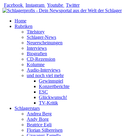
Zum
Facebook
Instagram
Youtube
Twitter
Inhalt
springen
Home
Rubriken
Titelstory
Schlager-News
Neuerscheinungen
Interviews
Biografien
CD-Rezension
Kolumne
Audio-Interviews
und noch viel mehr
Gewinnspiel
Konzertberichte
ESC
Glückwunsch!
TV-Kritik
Schlagerstars
Andrea Berg
Andy Borg
Beatrice Egli
Florian Silbereisen
Giovanni Zarrella