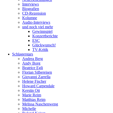
Interviews
Biografien
CD-Rezension
Kolumne
Audio-Interviews
und noch viel mehr
Gewinnspiel
Konzertberichte
ESC
Glückwunsch!
TV-Kritik
Schlagerstars
Andrea Berg
Andy Borg
Beatrice Egli
Florian Silbereisen
Giovanni Zarrella
Helene Fischer
Howard Carpendale
Kerstin Ott
Marie Reim
Matthias Reim
Melissa Naschenweng
Michelle