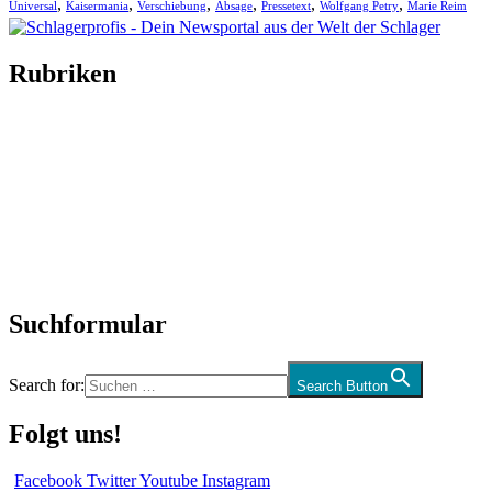
,
,
,
,
,
,
Universal
Kaisermania
Verschiebung
Absage
Pressetext
Wolfgang Petry
Marie Reim
Rubriken
Titelstory
SchlagerNews
Neuerscheinungen
Interviews
Biographien
CD-Rezension
Kolumne
Audio-Interviews
und mehr…
Suchformular
Search for:
Search Button
Folgt uns!
Facebook
Twitter
Youtube
Instagram