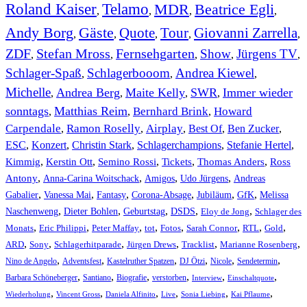
Roland Kaiser
Telamo
MDR
Beatrice Egli
,
,
,
,
Andy Borg
Gäste
Quote
Tour
Giovanni Zarrella
,
,
,
,
,
ZDF
Stefan Mross
Fernsehgarten
Show
Jürgens TV
,
,
,
,
,
Schlager-Spaß
Schlagerbooom
Andrea Kiewel
,
,
,
Michelle
Andrea Berg
Maite Kelly
SWR
Immer wieder
,
,
,
,
sonntags
Matthias Reim
Bernhard Brink
Howard
,
,
,
Carpendale
Ramon Roselly
Airplay
Best Of
Ben Zucker
,
,
,
,
,
ESC
,
Konzert
,
Christin Stark
,
Schlagerchampions
,
Stefanie Hertel
,
Kimmig
,
Kerstin Ott
,
,
,
,
Semino Rossi
Tickets
Thomas Anders
Ross
,
,
,
,
Antony
Anna-Carina Woitschack
Amigos
Udo Jürgens
Andreas
,
,
,
,
,
,
Gabalier
Vanessa Mai
Fantasy
Corona-Absage
Jubiläum
GfK
Melissa
,
,
,
,
,
Naschenweng
Dieter Bohlen
Geburtstag
DSDS
Eloy de Jong
Schlager des
,
,
,
,
,
,
,
,
Monats
Eric Philippi
Peter Maffay
tot
Fotos
Sarah Connor
RTL
Gold
,
,
,
,
,
,
ARD
Sony
Schlagerhitparade
Jürgen Drews
Tracklist
Marianne Rosenberg
,
,
,
,
,
,
Nino de Angelo
Adventsfest
Kastelruther Spatzen
DJ Ötzi
Nicole
Sendetermin
,
,
,
,
,
,
Barbara Schöneberger
Santiano
Biografie
verstorben
Interview
Einschaltquote
,
,
,
,
,
,
Wiederholung
Vincent Gross
Daniela Alfinito
Live
Sonia Liebing
Kai Pflaume