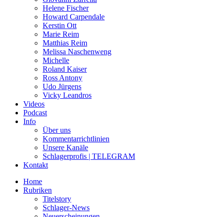
Helene Fischer
Howard Carpendale
Kerstin Ott
Marie Reim
Matthias Reim
Melissa Naschenweng
Michelle
Roland Kaiser
Ross Antony
Udo Jürgens
Vicky Leandros
Videos
Podcast
Info
Über uns
Kommentarrichtlinien
Unsere Kanäle
Schlagerprofis | TELEGRAM
Kontakt
Home
Rubriken
Titelstory
Schlager-News
Neuerscheinungen