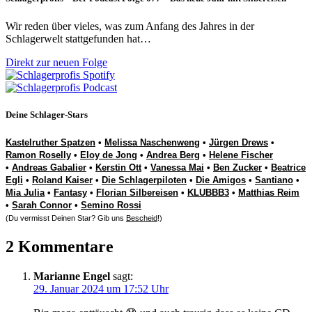
Wir reden über vieles, was zum Anfang des Jahres in der
Schlagerwelt stattgefunden hat…
Direkt zur neuen Folge
Deine Schlager-Stars
Kastelruther Spatzen
•
Melissa Naschenweng
•
Jürgen Drews
•
Ramon Roselly
•
Eloy de Jong
•
Andrea Berg
•
Helene Fischer
•
Andreas Gabalier
•
Kerstin Ott
•
Vanessa Mai
•
Ben Zucker
•
Beatrice
Egli
•
Roland Kaiser
•
Die Schlagerpiloten
•
Die Amigos
•
Santiano
•
Mia Julia
•
Fantasy
•
Florian Silbereisen
•
KLUBBB3
•
Matthias Reim
•
Sarah Connor
•
Semino Rossi
(Du vermisst Deinen Star? Gib uns
Bescheid
!)
2 Kommentare
Marianne Engel
sagt:
29. Januar 2024 um 17:52 Uhr