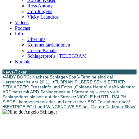
Roland Kaiser
Ross Antony
Udo Jürgens
Vicky Leandros
Videos
Podcast
Info
Über uns
Kommentarrichtlinien
Unsere Kanäle
Schlagerprofis | TELEGRAM
Kontakt
News-Ticker
•
ANDY BORG: Nächste Schlager-Spaß-Termine sind da!
Herzenssache am 20.11.!
•
FLORIAN SILBEREISEN & ESTHER
SEDLACZEK: Presseinfo und Fotos „Goldene Henne“ da!
•
Kolumne:
ARD setzt mit ARD Schlagerwelt auf Streaming – doch viele
Schlagerfans bleiben auf der Strecke
•
NICOLE bei RTL: RALPH
SIEGEL komponiert wieder und denkt über ESC-Teilnahme nach!
•
BEATRICE EGLI und WINCENT WEISS bei „Die große Maus Show“