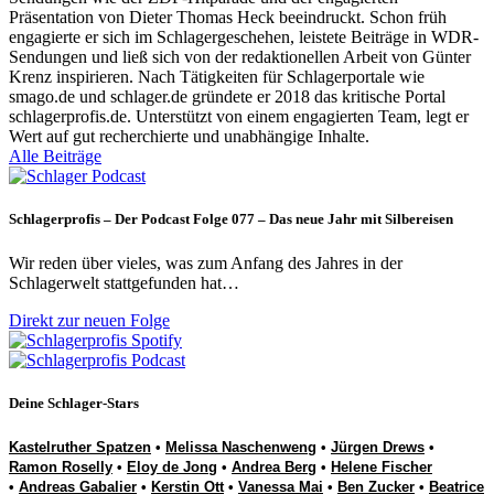
Präsentation von Dieter Thomas Heck beeindruckt. Schon früh
engagierte er sich im Schlagergeschehen, leistete Beiträge in WDR-
Sendungen und ließ sich von der redaktionellen Arbeit von Günter
Krenz inspirieren. Nach Tätigkeiten für Schlagerportale wie
smago.de und schlager.de gründete er 2018 das kritische Portal
schlagerprofis.de. Unterstützt von einem engagierten Team, legt er
Wert auf gut recherchierte und unabhängige Inhalte.
Alle Beiträge
Schlagerprofis – Der Podcast Folge 077 – Das neue Jahr mit Silbereisen
Wir reden über vieles, was zum Anfang des Jahres in der
Schlagerwelt stattgefunden hat…
Direkt zur neuen Folge
Deine Schlager-Stars
Kastelruther Spatzen
•
Melissa Naschenweng
•
Jürgen Drews
•
Ramon Roselly
•
Eloy de Jong
•
Andrea Berg
•
Helene Fischer
•
Andreas Gabalier
•
Kerstin Ott
•
Vanessa Mai
•
Ben Zucker
•
Beatrice