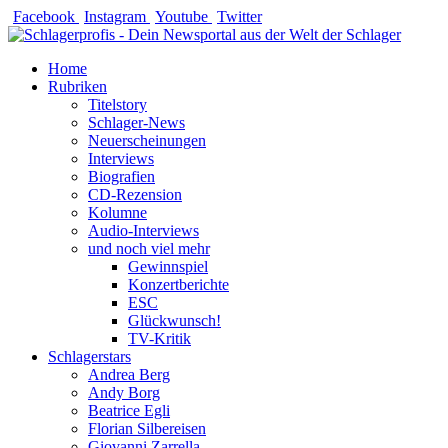
Zum
Facebook
Instagram
Youtube
Twitter
Inhalt
springen
Home
Rubriken
Titelstory
Schlager-News
Neuerscheinungen
Interviews
Biografien
CD-Rezension
Kolumne
Audio-Interviews
und noch viel mehr
Gewinnspiel
Konzertberichte
ESC
Glückwunsch!
TV-Kritik
Schlagerstars
Andrea Berg
Andy Borg
Beatrice Egli
Florian Silbereisen
Giovanni Zarrella