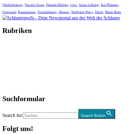
,
,
,
,
,
,
Wiederholung
Vincent Gross
Daniela Alfinito
Live
Sonia Liebing
Kai Pflaume
,
,
,
,
,
,
Universal
Kaisermania
Verschiebung
Absage
Wolfgang Petry
Duett
Marie Reim
Rubriken
Titelstory
SchlagerNews
Neuerscheinungen
Interviews
Biographien
CD-Rezension
Kolumne
Audio-Interviews
und mehr…
Suchformular
Search for:
Search Button
Folgt uns!