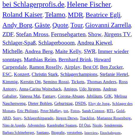
bei Schlagerprofis.de
Helene Fischer
,
,
Roland Kaiser
Telamo
MDR
Beatrice Egli
,
,
,
,
Andy Borg
Gäste
Quote
Tour
Giovanni Zarrella
,
,
,
,
,
ZDF
Stefan Mross
Fernsehgarten
Show
Jürgens TV
,
,
,
,
,
Schlager-Spaß
Schlagerbooom
Andrea Kiewel
,
,
,
Michelle
Andrea Berg
Maite Kelly
SWR
Immer wieder
,
,
,
,
sonntags
Matthias Reim
Bernhard Brink
Howard
,
,
,
Carpendale
Ramon Roselly
Airplay
Best Of
Ben Zucker
,
,
,
,
,
ESC
,
Konzert
,
Christin Stark
,
Schlagerchampions
,
Stefanie Hertel
,
Kimmig
,
Kerstin Ott
,
,
,
,
Semino Rossi
Tickets
Thomas Anders
Ross
,
,
,
,
Antony
Anna-Carina Woitschack
Amigos
Udo Jürgens
Andreas
,
,
,
,
,
,
Gabalier
Vanessa Mai
Fantasy
Corona-Absage
Jubiläum
GfK
Melissa
,
,
,
,
,
Naschenweng
Dieter Bohlen
Geburtstag
DSDS
Eloy de Jong
Schlager des
,
,
,
,
,
,
,
,
Monats
Eric Philippi
Peter Maffay
tot
Fotos
Sarah Connor
RTL
Gold
,
,
,
,
,
,
ARD
Sony
Schlagerhitparade
Jürgen Drews
Tracklist
Marianne Rosenberg
,
,
,
,
,
,
Nino de Angelo
Adventsfest
Kastelruther Spatzen
DJ Ötzi
Nicole
Sendetermin
,
,
,
,
,
,
Barbara Schöneberger
Santiano
Biografie
verstorben
Interview
Einschaltquote