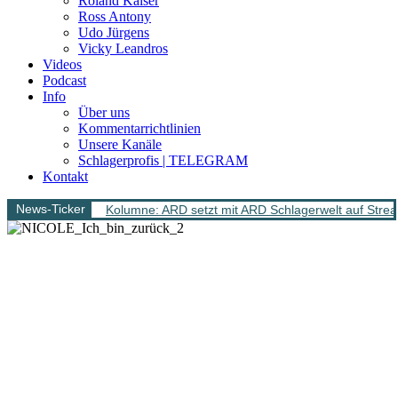
Roland Kaiser
Ross Antony
Udo Jürgens
Vicky Leandros
Videos
Podcast
Info
Über uns
Kommentarrichtlinien
Unsere Kanäle
Schlagerprofis | TELEGRAM
Kontakt
News-Ticker
Kolumne: ARD setzt mit ARD Schlagerwelt auf Stream