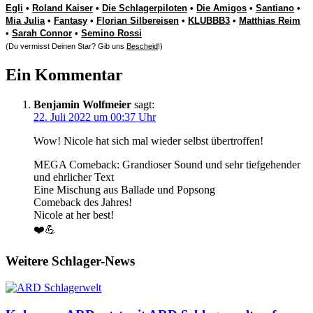
Egli
•
Roland Kaiser
•
Die Schlagerpiloten
•
Die Amigos
•
Santiano
•
Mia Julia
•
Fantasy
•
Florian Silbereisen
•
KLUBBB3
•
Matthias Reim
•
Sarah Connor
•
Semino Rossi
(Du vermisst Deinen Star? Gib uns
Bescheid
!)
Ein Kommentar
Benjamin Wolfmeier
sagt:
22. Juli 2022 um 00:37 Uhr
Wow! Nicole hat sich mal wieder selbst übertroffen!
MEGA Comeback: Grandioser Sound und sehr tiefgehender
und ehrlicher Text
Eine Mischung aus Ballade und Popsong
Comeback des Jahres!
Nicole at her best!
❤️💪
Weitere Schlager-News