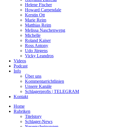
Helene Fischer
Howard Carpendale
Kerstin Ott
Marie Reim
Matthias Reim
Melissa Naschenweng
Michelle
Roland Kaiser
Ross Antony
Udo Jürgens
Vicky Leandros
Videos
Podcast
Info
Über uns
Kommentarrichtlinien
Unsere Kanäle
Schlagerprofis | TELEGRAM
Kontakt
Home
Rubriken
Titelstory
Schlager-News
Neuerscheinungen