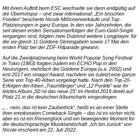
Mit ihrem Auftritt beim ESC wechselte sie dann endgültig auf
die Überholspur – und zwar international: „Ein bisschen
Frieden“ bescherte Nicole Millionenverkäufe und Top-
Platzierungen in ganz Europa. In den vier Jahrzehnten, die
seit diesen ersten Sensationserfolgen der Euro-Gold-Single
vergangen sind, folgten zwei Dutzend weitere Longplayer, für
die sie gleich 11 Goldene Stimmgabeln sowie 17 Mal den
ersten Platz bei der ZDF-Hitparade gewann.
Auf die Zweitplatzierung beim World Popular Song Festival
in Tokio (1983) folgten zudem ein ECHO Pop in den
Neunzigern, mehrfach die Goldene Europa (u.a. 2002) und
erst 2017 ein smago! Award, nachdem sie zuletzt eine ganze
Serie von Top-40-Alben vorgelegt hatte. Nach den Top-20-
Erfolgen der Alben „Traumfänger“ und „12 Punkte“ war ihr
letztes Album „50 ist das neue 25“ im Herbst 2019 direkt auf
Platz 21 in die deutschen Albumcharts eingestiegen.
„… nein, das ist kein Zaubertrick“, heißt es an einer Stelle
ihrer emotionalen Comeback-Single – das ist es sicher nicht,
aber es ist ein Riesenglück und ein bewegender Moment für
die deutschsprachige Musiklandschaft: „Ich bin zurück“ von
Nicole erscheint am 22. Juli 2022.