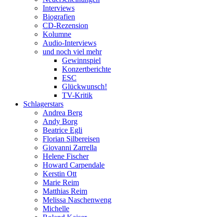
Interviews
Biografien
CD-Rezension
Kolumne
Audio-Interviews
und noch viel mehr
Gewinnspiel
Konzertberichte
ESC
Glückwunsch!
TV-Kritik
Schlagerstars
Andrea Berg
Andy Borg
Beatrice Egli
Florian Silbereisen
Giovanni Zarrella
Helene Fischer
Howard Carpendale
Kerstin Ott
Marie Reim
Matthias Reim
Melissa Naschenweng
Michelle